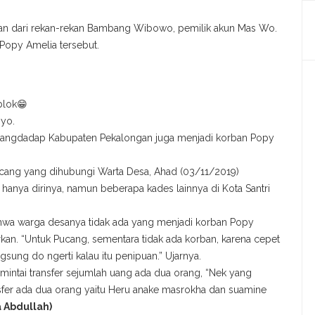
an dari rekan-rekan Bambang Wibowo, pemilik akun Mas Wo.
Popy Amelia tersebut.
blok
😁
 yo.
rangdadap Kabupaten Pekalongan juga menjadi korban Popy
cang yang dihubungi Warta Desa, Ahad (03/11/2019)
hanya dirinya, namun beberapa kades lainnya di Kota Santri
hwa warga desanya tidak ada yang menjadi korban Popy
kan. “Untuk Pucang, sementara tidak ada korban, karena cepet
gsung do ngerti kalau itu penipuan.” Ujarnya.
ntai transfer sejumlah uang ada dua orang, “Nek yang
nsfer ada dua orang yaitu Heru anake masrokha dan suamine
a Abdullah)