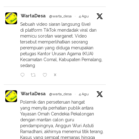
WartaDesa
@warta_desa
·
4 Agu
Sebuah video siaran langsung (live)
di platform TikTok mendadak viral dan
memicu sorotan warganet. Video
tersebut memperlihatkan seorang
perempuan yang diduga merupakan
petugas Kantor Urusan Agama (KUA)
Kecamatan Comal, Kabupaten Pemalang,
sedang
X
WartaDesa
@warta_desa
·
4 Agu
Polemik dan perseteruan hangat
yang menyita perhatian publik antara
Yayasan Omah Cendekia Pekalongan
dengan mantan calon guru
pendampingnya, Anggun Wuri Astuti
Ramadhani, akhirnya menemui titik terang.
Kasus yang sempat memanas hingga