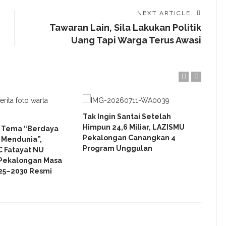
NEXT ARTICLE
Tawaran Lain, Sila Lakukan Politik
Uang Tapi Warga Terus Awasi
Tak Ingin Santai Setelah
Jaga
Himpun 24,6 Miliar, LAZISMU
KAP 
 Tema “Berdaya
Pekalongan Canangkan 4
Audi
Mendunia”,
Program Unggulan
LAZI
C Fatayat NU
Buku
Pekalongan Masa
25–2030 Resmi