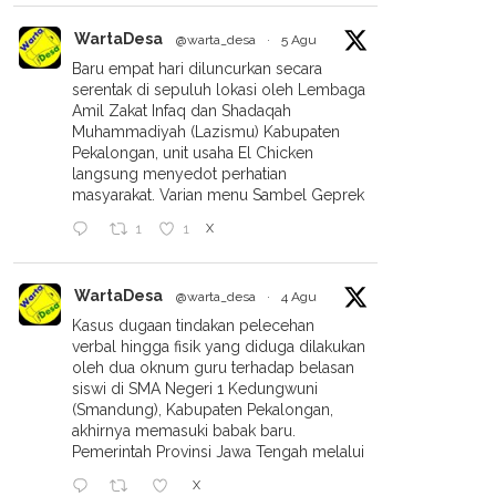
WartaDesa
@warta_desa
·
5 Agu
Baru empat hari diluncurkan secara
serentak di sepuluh lokasi oleh Lembaga
Amil Zakat Infaq dan Shadaqah
Muhammadiyah (Lazismu) Kabupaten
Pekalongan, unit usaha El Chicken
langsung menyedot perhatian
masyarakat. Varian menu Sambel Geprek
X
1
1
 Transparansi Dana Umat,
Terbit Perintah Penyidikan,
Abdul Hamid Dan Rekan
Kasus BMT Mitra Umat Masuk
WartaDesa
@warta_desa
·
4 Agu
t Laporan Keuangan
Babak Baru
Kasus dugaan tindakan pelecehan
SMU Pekalongan Tahun
verbal hingga fisik yang diduga dilakukan
 2025
oleh dua oknum guru terhadap belasan
siswi di SMA Negeri 1 Kedungwuni
(Smandung), Kabupaten Pekalongan,
akhirnya memasuki babak baru.
Pemerintah Provinsi Jawa Tengah melalui
X