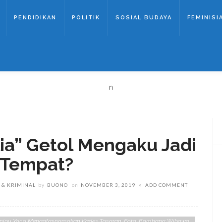
PENDIDIKAN
POLITIK
SOSIAL BUDAYA
FEMINISI
n
a” Getol Mengaku Jadi
 Tempat?
& KRIMINAL
by
BUONO
on
NOVEMBER 3, 2019
ADD COMMENT
nipu Yang Mengatasnamakan Kades Tosaran. Foto: Bambang Wibowo