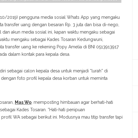
31/10/2019) pengguna media sosial Whats App yang mengaku
 transfer uang dengan besaran Rp. 3 juta dan bisa di-nego,
el dan akun media sosial ini, kapan waktu mengaku sebagai
aktu mengaku sebagai Kades Tosaran Kedungwuni,
 transfer uang ke rekening Popy Amelia di BNI 0513913917
ada dalam kontak para kepala desa.
iri sebagai calon kepala desa untuk menjadi “lurah” di
 dengan foto profil kepala desa korban untuk meminta
osaran,
Mas Wo
, memposting himbauan agar berhati-hati
bagai Kades Tosaran. “Hati-hati penipuan
fil WA sebagai berikut ini. Modusnya mau titip transfer tapi
Popy Amelia Yang Mengaku Kades Tosaran. Foto: Mas Wo