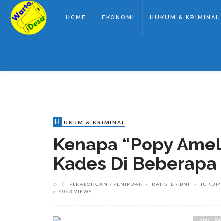
HOME
EKONOMI
HUKUM & KRIMINAL
H
UKUM & KRIMINAL
Kenapa “Popy Ameli
Kades Di Beberapa
PEKALONGAN
PENIPUAN
TRANSFER BNI
HUKUM 
4063 VIEWS
Akun Pe