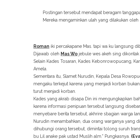
Postingan tersebut mendapat beragam tanggap
Mereka mengaminkan ulah yang dilakukan oleh 
Roman
iki percakapane Mas. tapi wa ku langsung di
Dijawab oleh
Mas Wo
jebule wes akeh sing dikontak
Selain Kades Tosaran, Kades Kebonrowopucang, Ka
Amela.
Sementara itu, Slamet Nurudin, Kepala Desa Rowopu
mengaku terkejut karena yang menjadi korban bukan 
turut menjadi korban.
Kades yang akrab disapa Din ini mengungkapkan ba
karena informasi penipuan tersebut langsung disebar
menyebare berita tersebut, akhrire sbagian warga lan
Nurudin menambahkan, dua orang warganya yang dimi
dihubungi orang tersebut, dimintai tolong suruh tra
bu Lil anake pak ustad Muslih alm.” Pungkasnya.
(Ev