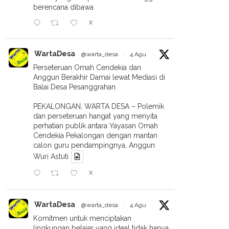
berencana dibawa
X
WartaDesa
@warta_desa
·
4 Agu
Perseteruan Omah Cendekia dan
Anggun Berakhir Damai lewat Mediasi di
Balai Desa Pesanggrahan
PEKALONGAN, WARTA DESA – Polemik
dan perseteruan hangat yang menyita
perhatian publik antara Yayasan Omah
Cendekia Pekalongan dengan mantan
calon guru pendampingnya, Anggun
Wuri Astuti
X
WartaDesa
@warta_desa
·
4 Agu
Komitmen untuk menciptakan
lingkungan belajar yang ideal tidak hanya