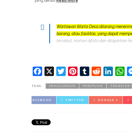
yang beradi
Read more
Wartawan Warta Desa dilarang menerim
barang, atau fasilitas, yang dapat mem
tersebut, mohon difoto dan dilaporkan k
Facebook
X
Twitter
Pinterest
Tumblr
Reddit
Lin
W
TAGS :
PEKALONGAN
PENIPUAN
TRANSFER 
FACEBOOK
TWITTER
GOOGLE +