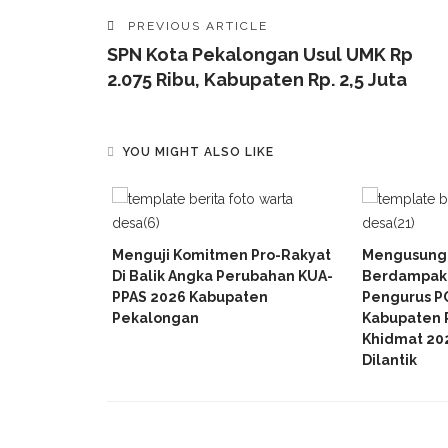
PREVIOUS ARTICLE
SPN Kota Pekalongan Usul UMK Rp
2.075 Ribu, Kabupaten Rp. 2,5 Juta
YOU MIGHT ALSO LIKE
k Tak
Menguji Komitmen Pro-Rakyat
Mengusung
, Warga
Di Balik Angka Perubahan KUA-
Berdampak 
Pohon Pisang
PPAS 2026 Kabupaten
Pengurus P
Pancing”
Pekalongan
Kabupaten 
Khidmat 20
Dilantik