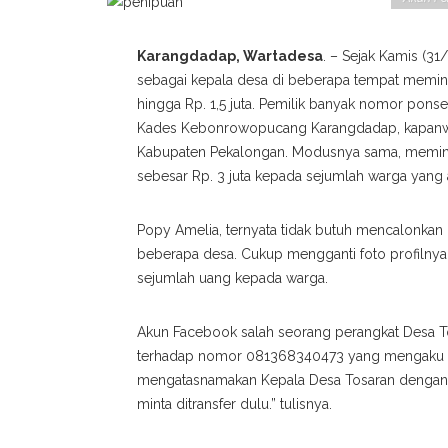
Karangdadap, Wartadesa
. – Sejak Kamis (
sebagai kepala desa di beberapa tempat meminta
hingga Rp. 1,5 juta. Pemilik banyak nomor pons
Kades Kebonrowopucang Karangdadap, kapanw
Kabupaten Pekalongan. Modusnya sama, meminta
sebesar Rp. 3 juta kepada sejumlah warga yang 
Popy Amelia, ternyata tidak butuh mencalonkan d
beberapa desa. Cukup mengganti foto profilnya
sejumlah uang kepada warga.
Akun Facebook salah seorang perangkat Desa T
terhadap nomor 081368340473 yang mengaku se
mengatasnamakan Kepala Desa Tosaran dengan pro
minta ditransfer dulu.” tulisnya.