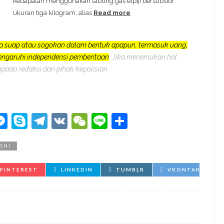
kedapatan menggunakan tabung gas elpiji bersubsidi
ukuran tiga kilogram, alias
Read more
a suap atau sogokan dalam bentuk apapun, termasuk uang,
pengaruhi independensi pemberitaan
. Jika menemukan hal
epada redaksi dan pihak kepolisian
kedIn
hatsApp
Messenger
Skype
Telegram
VK
WeChat
Line
Share
BNI
PINTEREST
LINKEDIN
TUMBLR
VKONTAKTE