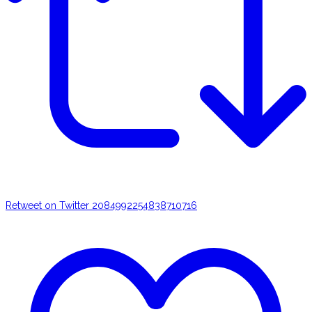
Retweet on Twitter 2084992254838710716