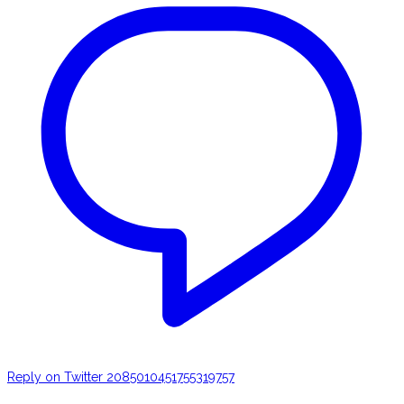
Reply on Twitter 2085010451755319757