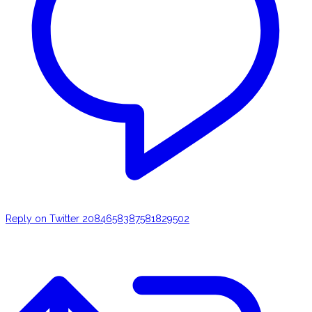
Reply on Twitter 2084658387581829502