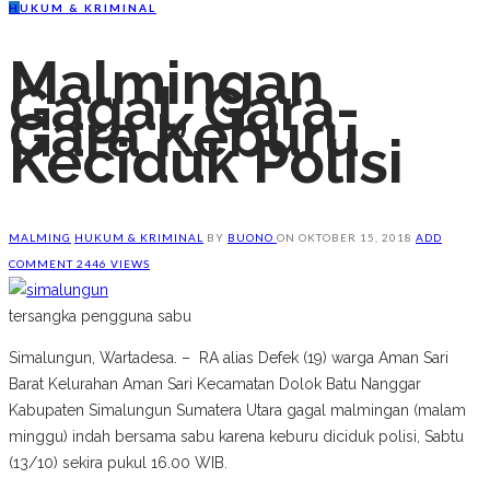
H
UKUM & KRIMINAL
Malmingan
Gagal, Gara-
Gara Keburu
Keciduk Polisi
MALMING
HUKUM & KRIMINAL
BY
BUONO
ON
OKTOBER 15, 2018
ADD
COMMENT
2446 VIEWS
tersangka pengguna sabu
Simalungun, Wartadesa. – RA alias Defek (19) warga Aman Sari
Barat Kelurahan Aman Sari Kecamatan Dolok Batu Nanggar
Kabupaten Simalungun Sumatera Utara gagal malmingan (malam
minggu) indah bersama sabu karena keburu diciduk polisi, Sabtu
(13/10) sekira pukul 16.00 WIB.