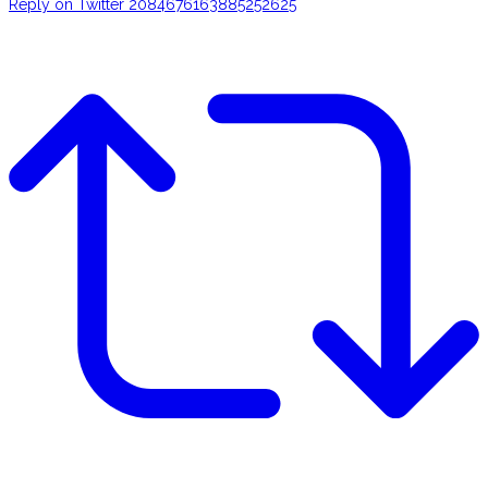
Reply on Twitter 2084676163885252625