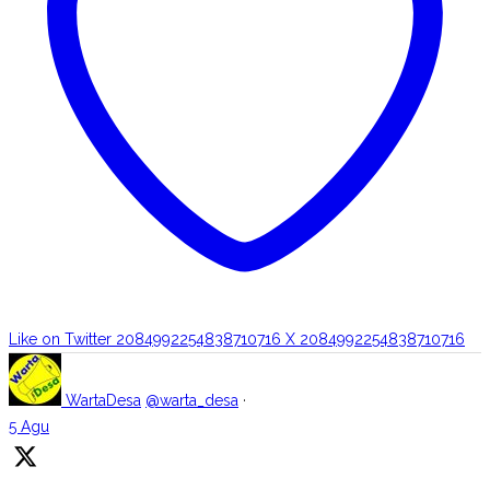
Like on Twitter 2084992254838710716
X
2084992254838710716
WartaDesa
@warta_desa
·
5 Agu