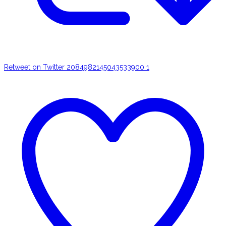
Retweet on Twitter 2084982145043533900
1