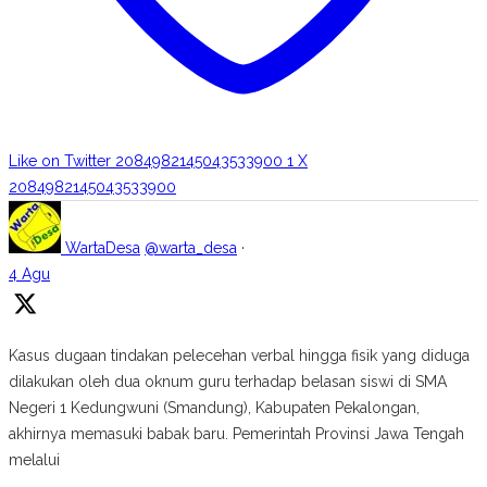
Like on Twitter 2084982145043533900
1
X
2084982145043533900
WartaDesa
@warta_desa
·
4 Agu
Kasus dugaan tindakan pelecehan verbal hingga fisik yang diduga
dilakukan oleh dua oknum guru terhadap belasan siswi di SMA
Negeri 1 Kedungwuni (Smandung), Kabupaten Pekalongan,
akhirnya memasuki babak baru. Pemerintah Provinsi Jawa Tengah
melalui