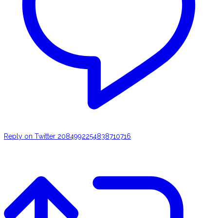
Reply on Twitter 2084992254838710716