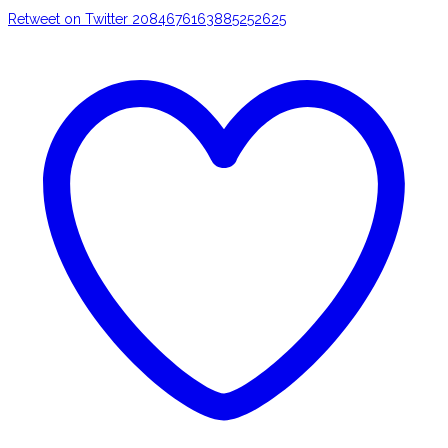
Retweet on Twitter 2084676163885252625