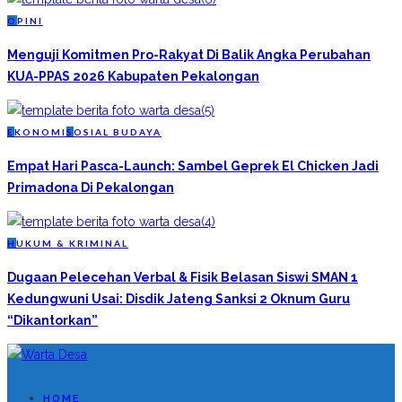
O
PINI
Menguji Komitmen Pro-Rakyat Di Balik Angka Perubahan
KUA-PPAS 2026 Kabupaten Pekalongan
E
KONOMI
S
OSIAL BUDAYA
Empat Hari Pasca-Launch: Sambel Geprek El Chicken Jadi
Primadona Di Pekalongan
H
UKUM & KRIMINAL
Dugaan Pelecehan Verbal & Fisik Belasan Siswi SMAN 1
Kedungwuni Usai: Disdik Jateng Sanksi 2 Oknum Guru
“Dikantorkan”
HOME