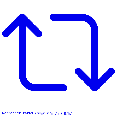
Retweet on Twitter 2085010451755319757