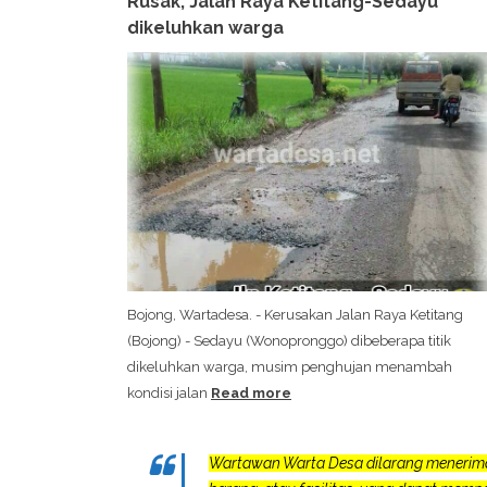
Rusak, Jalan Raya Ketitang-Sedayu
dikeluhkan warga
Bojong, Wartadesa. - Kerusakan Jalan Raya Ketitang
(Bojong) - Sedayu (Wonopronggo) dibeberapa titik
dikeluhkan warga, musim penghujan menambah
kondisi jalan
Read more
Wartawan Warta Desa dilarang menerim