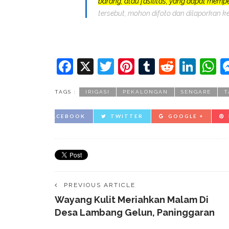
barang, atau fasilitas, yang dapat mem
tersebut, mohon difoto dan dilaporkan k
Facebook
X
Twitter
Pinterest
Tumblr
Reddit
Lin
W
TAGS :
IRIGASI
PEKALONGAN
SENGARE
T
FACEBOOK
TWITTER
GOOGLE +
PREVIOUS ARTICLE
Wayang Kulit Meriahkan Malam Di
Desa Lambang Gelun, Paninggaran