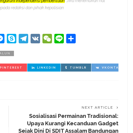
pengaruhi independensi pemberitaan
. Jika menemukan hal
epada redaksi dan pihak kepolisian
kedIn
hatsApp
Messenger
Skype
Telegram
VK
WeChat
Line
Share
ALUN
PINTEREST
LINKEDIN
TUMBLR
VKONTAKTE
NEXT ARTICLE
Sosialisasi Permainan Tradisional:
Upaya Kurangi Kecanduan Gadget
Sejak Dini Di SDIT Assalam Bandungan