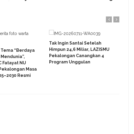
Tak Ingin Santai Setelah
Jaga
Himpun 24,6 Miliar, LAZISMU
KAP 
 Tema “Berdaya
Pekalongan Canangkan 4
Audi
Mendunia”,
Program Unggulan
LAZI
C Fatayat NU
Buku
Pekalongan Masa
25–2030 Resmi