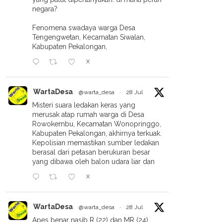
negara?
Fenomena swadaya warga Desa
Tengengwetan, Kecamatan Siwalan,
Kabupaten Pekalongan,
X
 Transparansi Dana Umat,
Terbit Perintah Penyidikan,
Abdul Hamid Dan Rekan
Kasus BMT Mitra Umat Masuk
WartaDesa
t Laporan Keuangan
Babak Baru
@warta_desa
·
28 Jul
SMU Pekalongan Tahun
Misteri suara ledakan keras yang
 2025
merusak atap rumah warga di Desa
Rowokembu, Kecamatan Wonopringgo,
Kabupaten Pekalongan, akhirnya terkuak.
Kepolisian memastikan sumber ledakan
berasal dari petasan berukuran besar
yang dibawa oleh balon udara liar dan
X
WartaDesa
@warta_desa
·
28 Jul
Apes benar nasib R (22) dan MR (24).