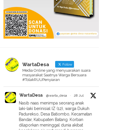
WartaDesa
Follow
Media Online yang menyuarakan suara
masyarakat Saatnya Warga Bersuara
#TolakRUUPenyiaran
WartaDesa
@warta_desa
·
28 Jul
Nasib naas menimpa seorang anak
laki-laki berinisial IZ (12), warga Dukuh
Padurekso, Desa Batiombo, Kecamatan
Bandar, Kabupaten Batang. Korban
dilaporkan meninggal dunia akibat