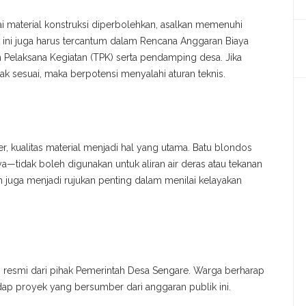
i material konstruksi diperbolehkan, asalkan memenuhi
l ini juga harus tercantum dalam Rencana Anggaran Biaya
m Pelaksana Kegiatan (TPK) serta pendamping desa. Jika
ak sesuai, maka berpotensi menyalahi aturan teknis.
ier, kualitas material menjadi hal yang utama. Batu blondos
ya—tidak boleh digunakan untuk aliran air deras atau tekanan
en juga menjadi rujukan penting dalam menilai kelayakan
asi resmi dari pihak Pemerintah Desa Sengare. Warga berharap
dap proyek yang bersumber dari anggaran publik ini.