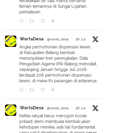
kecelakaan air saat mandi bersama
teman-temannya di Sungai Lojahan,
perbatasan
X
WartaDesa
@warta_desa
·
28 Jul
Angka permohonan dispensasi kawin
di Kabupaten Batang kembali
menunjukkan tren peningkatan. Data
Pengadilan Agama (PA) Batang mencatat,
sepanjang Januari hingga Juli 2026
terdapat 206 permohonan dispensasi
kawin, di mana 61 pasangan di antaranya.
X
WartaDesa
@warta_desa
·
28 Jul
Ketika rakyat harus merogoh kocek
pribadi demi membuka kembali jalan
kehidupan mereka, ada hal fundamental
yang patut dipertanyakan: di mana peran