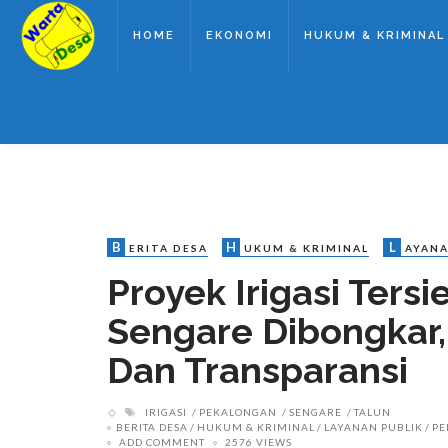
HOME
EKONOMI
HUKUM & KRIMINAL
B
H
L
ERITA DESA
UKUM & KRIMINAL
AYANA
Proyek Irigasi Tersi
Sengare Dibongkar,
Dan Transparansi
IRIGASI
PEKALONGAN
SENGARE
TALUN
BERITA DESA
HUKUM & KRIMINAL
LAYANAN PUBLIK
PE
ADD COMMENT
2576 VIEWS