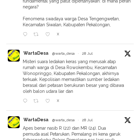
fundamental yang patut dipertanyakan: di mana peran
negara?
Fenomena swadaya warga Desa Tengengwetan,
Kecamatan Siwalan, Kabupaten Pekalongan,
X
WartaDesa
@warta_desa
·
28 Jul
Misteri suara ledakan keras yang merusak atap
rumah warga di Desa Rowokembu, Kecamatan
Wonopringgo, Kabupaten Pekalongan, akhirnya
terkuak. Kepolisian memastikan sumber ledakan
berasal dari petasan berukuran besar yang dibawa
oleh balon udara liar dan
X
WartaDesa
@warta_desa
·
28 Jul
Apes benar nasib R (22) dan MR (24). Dua
pemuda asal Petarukan, Pemalang ini kena garuk