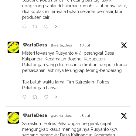
Satresnarkoba Polres Pemalang pas lagi asyik
nongkrong santai di halaman rumah. Usut punya usut,
dua koplak ini ternyata bukan sekadar pemakai, tapi
produsen cair
X
WartaDesa
@warta_desa
·
28 Jul
Misteri tewasnya Rusyanto (57), perangkat Desa
Kalipancur, Kecamatan Bojong, Kabupaten
Pekalongan yang ditemukan tertimbun lumpur di area
persawahan, akhirnya terungkap terang-benderang.
Tak butuh waktu lama, Tim Satreskrim Polres
Pekalongan hanya
X
WartaDesa
@warta_desa
·
28 Jul
Satreskrim Polres Pekalongan bergerak cepat
mengungkap kasus meninggalnya Rusyanto (57),
seorang perangkat Desa Kalipancur, Kecamatan