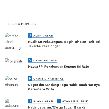
BERITA POPULER
J
ALAN-JALAN
Mudik Ke Pekalongan? Begini Rincian Tarif Tol
Jakarta-Pekalongan
S
OSIAL BUDAYA
Massa FPI Pekalongan Kepung Sri Ratu
H
UKUM & KRIMINAL
Geger Ibu Kandung Tega Habisi Buah Hatinya
Gara-Gara Cinta
J
L
ALAN-JALAN
AYANAN PUBLIK
Habis Lebaran, Warga Sudah Bisa Ke