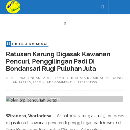
n
H
UKUM & KRIMINAL
Ratusan Karung Digasak Kawanan
Pencuri, Penggilingan Padi Di
Bondansari Rugi Puluhan Juta
PENGGILINGAN PADI
RESMIL
HUKUM & KRIMINAL
by
BUONO
on
JANUARI 15, 2019
ADD COMMENT
2752 VIEWS
Saat Ini Unit Reskrim Polsek Wiradesa Dan Tim Inavis Dari Sat
Reskrim Polres Pekalongan Sedang Melakukan Olah TKP Sebuah
Resmil Di Bondansari, Wiradesa
Wiradesa, Wartadesa
. – Akibat 100 karung atau 2,5 ton beras
digasak oleh kawanan pencuri di penggilingan padi (resmil) di
Desa Bondansari, Kecamatan Wiradesa, Kabupaten