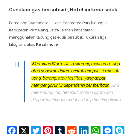
Gunakan gas bersubsidi, Hotel ini kena sidak
Pemalang, Wartadesa. - Hotel Panorama Randudongkal
Kabupaten Pemalang, Jawa Tengah kedapatan
menggunakan tabung gas elpiji bersubsidi ukuran tiga
kilogram, alias
Read more
Wartawan Warta Desa dilarang menerima suap
atau sogokan dalam bentuk apapun, termasuk
uang, barang, atau fasilitas, yang dapat
mempengaruhi independensi pemberitaan
. Jika
menemukan hal tersebut, mohon difoto dan
dilaporkan kepada redaksi dan pihak kepolisian
Facebook
X
Twitter
Pinterest
Tumblr
Reddit
LinkedIn
Whats
Mes
S