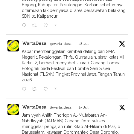
Bojong, Kabupaten Pekalongan. Korban sebelumnya
ditemukan tak bernyawa di area persawahan belakang
SDN 01 Kalipancur
X
WartaDesa
@warta_desa
·
28 Jul
Kabar membanggakan kembali datang dari SMA
Negeri 1 Pekalongan. Thifal Qurraru'ain, siswi kelas XII
Kartini 2, berhasil menyabet Juara 1 Cabang Lomba
Fotografi pada Festival dan Lomba Seni Siswa
Nasional (FLS3N) Tingkat Provinsi Jawa Tengah Tahun
2026
X
WartaDesa
@warta_desa
·
25 Jul
Jam’iyyah Ahlith Thoriqoh Al-Mu’tabarah An-
Nahdliyyah (JATMAN) Cabang Doro sukses
menggelar pengajian rutin Kitab Al-Hikam di Masjid
Darussalam, kawasan Doromantek, Desa Dororejo,