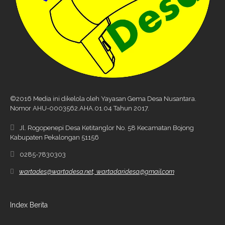
©2016 Media ini dikelola oleh Yayasan Gema Desa Nusantara.
Nomor AHU-0003562.AHA.01.04 Tahun 2017.
Jl. Rogopenepi Desa Ketitanglor No. 58 Kecamatan Bojong
Kabupaten Pekalongan 51156
0285-7830303
wartades@wartadesa.net, wartadaridesa@gmail.com
Index Berita