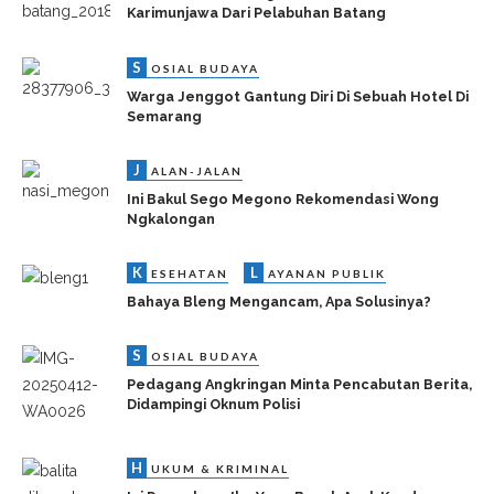
Karimunjawa Dari Pelabuhan Batang
S
OSIAL BUDAYA
Warga Jenggot Gantung Diri Di Sebuah Hotel Di
Semarang
J
ALAN-JALAN
Ini Bakul Sego Megono Rekomendasi Wong
Ngkalongan
K
L
ESEHATAN
AYANAN PUBLIK
Bahaya Bleng Mengancam, Apa Solusinya?
S
OSIAL BUDAYA
Pedagang Angkringan Minta Pencabutan Berita,
Didampingi Oknum Polisi
H
UKUM & KRIMINAL