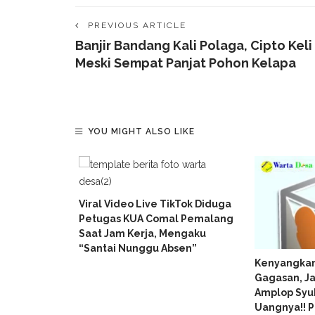
PREVIOUS ARTICLE
Banjir Bandang Kali Polaga, Cipto Keli
Meski Sempat Panjat Pohon Kelapa
YOU MIGHT ALSO LIKE
Viral Video Live TikTok Diduga
Petugas KUA Comal Pemalang
Saat Jam Kerja, Mengaku
“Santai Nunggu Absen”
026:
Kenyangkan
iaga
Gagasan, J
Mei
Amplop Syu
Uangnya!! P