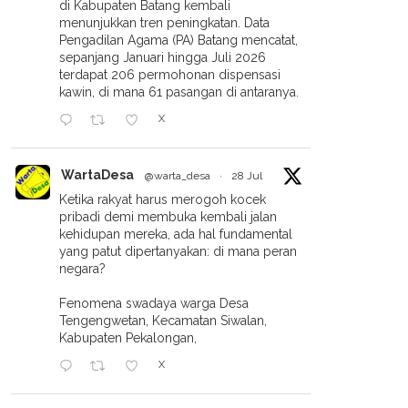
di Kabupaten Batang kembali
menunjukkan tren peningkatan. Data
Pengadilan Agama (PA) Batang mencatat,
sepanjang Januari hingga Juli 2026
terdapat 206 permohonan dispensasi
kawin, di mana 61 pasangan di antaranya.
X
WartaDesa
@warta_desa
·
28 Jul
Ketika rakyat harus merogoh kocek
pribadi demi membuka kembali jalan
kehidupan mereka, ada hal fundamental
yang patut dipertanyakan: di mana peran
negara?
Fenomena swadaya warga Desa
Tengengwetan, Kecamatan Siwalan,
Kabupaten Pekalongan,
X