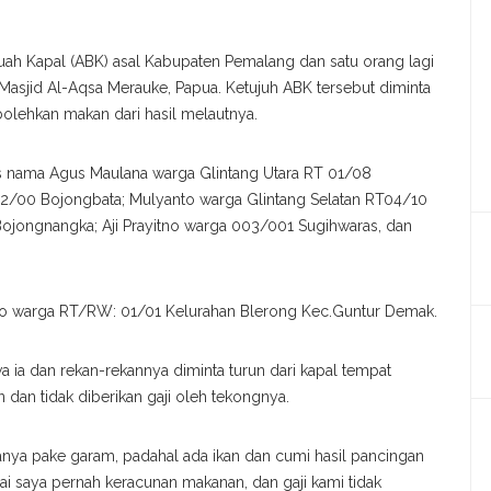
ah Kapal (ABK) asal Kabupaten Pemalang dan satu orang lagi
 Masjid Al-Aqsa Merauke, Papua. Ketujuh ABK tersebut diminta
bolehkan makan dari hasil melautnya.
tas nama Agus Maulana warga Glintang Utara RT 01/08
02/00 Bojongbata; Mulyanto warga Glintang Selatan RT04/10
ojongnangka; Aji Prayitno warga 003/001 Sugihwaras, dan
 warga RT/RW: 01/01 Kelurahan Blerong Kec.Guntur Demak.
ia dan rekan-rekannya diminta turun dari kapal tempat
 dan tidak diberikan gaji oleh tekongnya.
anya pake garam, padahal ada ikan dan cumi hasil pancingan
i saya pernah keracunan makanan, dan gaji kami tidak