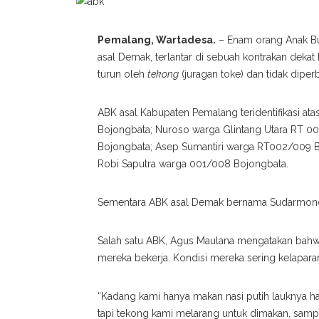
Pemalang, Wartadesa.
– Enam orang Anak Bu
asal Demak, terlantar di sebuah kontrakan dekat
turun oleh
tekong
(juragan toke) dan tidak diper
ABK asal Kabupaten Pemalang teridentifikasi a
Bojongbata; Nuroso warga Glintang Utara RT 0
Bojongbata; Asep Sumantiri warga RT002/009 B
Robi Saputra warga 001/008 Bojongbata.
Sementara ABK asal Demak bernama Sudarmono
Salah satu ABK, Agus Maulana mengatakan bahwa 
mereka bekerja. Kondisi mereka sering kelaparan
“Kadang kami hanya makan nasi putih lauknya h
tapi tekong kami melarang untuk dimakan, sampa