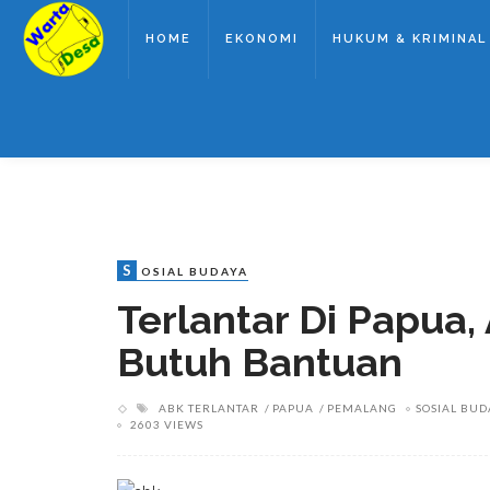
HOME
EKONOMI
HUKUM & KRIMINAL
S
OSIAL BUDAYA
Terlantar Di Papua
Butuh Bantuan
ABK TERLANTAR
PAPUA
PEMALANG
SOSIAL BUD
2603 VIEWS