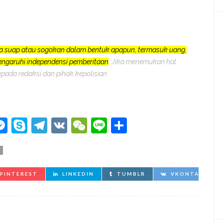
a suap atau sogokan dalam bentuk apapun, termasuk uang,
pengaruhi independensi pemberitaan
. Jika menemukan hal
epada redaksi dan pihak kepolisian
kedIn
hatsApp
Messenger
Skype
Telegram
VK
WeChat
Line
Share
PINTEREST
LINKEDIN
TUMBLR
VKONTAKTE