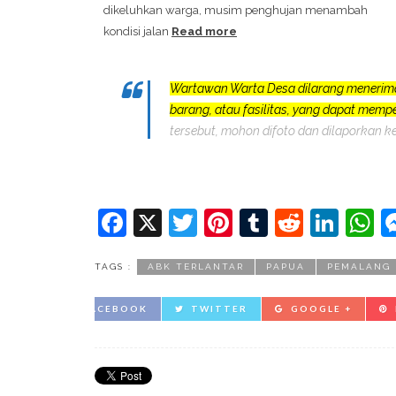
dikeluhkan warga, musim penghujan menambah
kondisi jalan
Read more
Wartawan Warta Desa dilarang menerim
barang, atau fasilitas, yang dapat mem
tersebut, mohon difoto dan dilaporkan k
Facebook
X
Twitter
Pinterest
Tumblr
Reddit
Lin
W
TAGS :
ABK TERLANTAR
PAPUA
PEMALANG
FACEBOOK
TWITTER
GOOGLE +