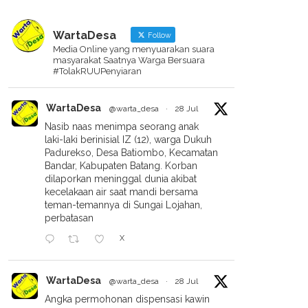
WartaDesa
Follow
Media Online yang menyuarakan suara
masyarakat Saatnya Warga Bersuara
#TolakRUUPenyiaran
WartaDesa
@warta_desa
·
28 Jul
Nasib naas menimpa seorang anak
laki-laki berinisial IZ (12), warga Dukuh
Padurekso, Desa Batiombo, Kecamatan
Bandar, Kabupaten Batang. Korban
dilaporkan meninggal dunia akibat
kecelakaan air saat mandi bersama
teman-temannya di Sungai Lojahan,
perbatasan
X
IS HARAM DI RUMAH
Visi “Outing Class” Pemalang:
TRAKAN, PEMUDA BELIK
Inovasi Pendidikan Atau Beban
WartaDesa
@warta_desa
·
28 Jul
DUK POLISI!
Baru Bagi Orang Tua?
Angka permohonan dispensasi kawin