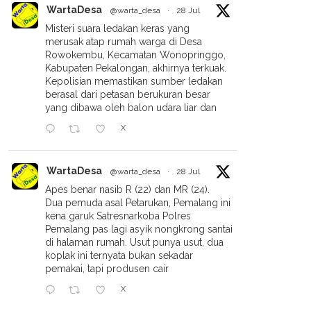
WartaDesa
@warta_desa
·
28 Jul
Misteri suara ledakan keras yang
merusak atap rumah warga di Desa
Rowokembu, Kecamatan Wonopringgo,
Kabupaten Pekalongan, akhirnya terkuak.
Kepolisian memastikan sumber ledakan
berasal dari petasan berukuran besar
yang dibawa oleh balon udara liar dan
X
WartaDesa
@warta_desa
·
28 Jul
Apes benar nasib R (22) dan MR (24).
Dua pemuda asal Petarukan, Pemalang ini
kena garuk Satresnarkoba Polres
Pemalang pas lagi asyik nongkrong santai
di halaman rumah. Usut punya usut, dua
koplak ini ternyata bukan sekadar
pemakai, tapi produsen cair
X