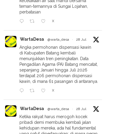
kecelakaan air saat mandi bersama
teman-temannya di Sungai Lojahan,
perbatasan
X
WartaDesa
@warta_desa
·
28 Jul
Angka permohonan dispensasi kawin
di Kabupaten Batang kembali
menunjukkan tren peningkatan. Data
Pengadilan Agama (PA) Batang mencatat,
sepanjang Januari hingga Juli 2026
terdapat 206 permohonan dispensasi
kawin, di mana 61 pasangan di antaranya.
X
WartaDesa
@warta_desa
·
28 Jul
Ketika rakyat harus merogoh kocek
pribadi demi membuka kembali jalan
kehidupan mereka, ada hal fundamental
yang patut dipertanyakan: di mana peran