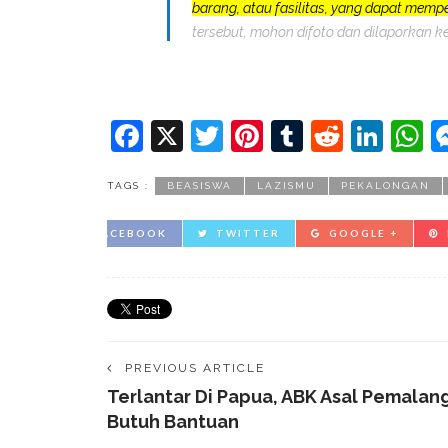
barang, atau fasilitas, yang dapat mem
tersebut, mohon difoto dan dilaporkan k
Facebook
X
Twitter
Pinterest
Tumblr
Reddit
Lin
W
TAGS :
BEASISWA
LAZISMU
PEKALONGAN
FACEBOOK
TWITTER
GOOGLE +
PREVIOUS ARTICLE
Terlantar Di Papua, ABK Asal Pemalan
Butuh Bantuan