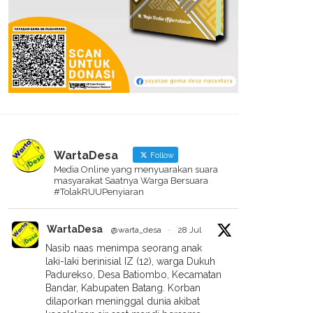
WartaDesa
Follow
Media Online yang menyuarakan suara
masyarakat Saatnya Warga Bersuara
#TolakRUUPenyiaran
WartaDesa
@warta_desa
·
28 Jul
Nasib naas menimpa seorang anak
laki-laki berinisial IZ (12), warga Dukuh
Padurekso, Desa Batiombo, Kecamatan
Bandar, Kabupaten Batang. Korban
dilaporkan meninggal dunia akibat