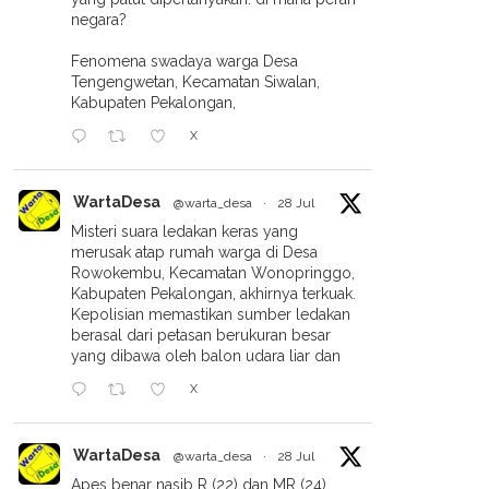
negara?
Fenomena swadaya warga Desa
Tengengwetan, Kecamatan Siwalan,
Kabupaten Pekalongan,
X
WartaDesa
@warta_desa
·
28 Jul
Misteri suara ledakan keras yang
merusak atap rumah warga di Desa
Ingin Santai Setelah
Jaga Transparansi Dana Umat,
Rowokembu, Kecamatan Wonopringgo,
un 24,6 Miliar, LAZISMU
KAP Abdul Hamid Dan Rekan
Kabupaten Pekalongan, akhirnya terkuak.
longan Canangkan 4
Audit Laporan Keuangan
Kepolisian memastikan sumber ledakan
gram Unggulan
LAZISMU Pekalongan Tahun
berasal dari petasan berukuran besar
Buku 2025
yang dibawa oleh balon udara liar dan
X
WartaDesa
@warta_desa
·
28 Jul
Apes benar nasib R (22) dan MR (24).