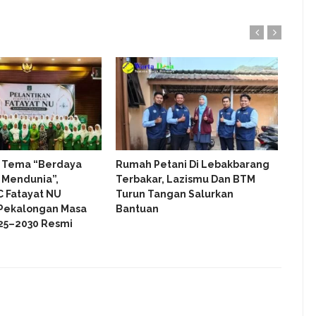
 Tema “Berdaya
Rumah Petani Di Lebakbarang
Tak 
Mendunia”,
Terbakar, Lazismu Dan BTM
Himp
C Fatayat NU
Turun Tangan Salurkan
Peka
Pekalongan Masa
Bantuan
Pro
25–2030 Resmi