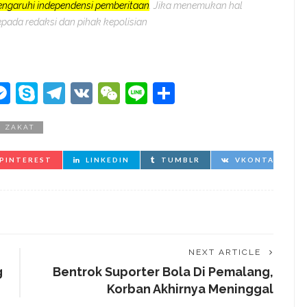
pengaruhi independensi pemberitaan
. Jika menemukan hal
epada redaksi dan pihak kepolisian
kedIn
hatsApp
Messenger
Skype
Telegram
VK
WeChat
Line
Share
ZAKAT
PINTEREST
LINKEDIN
TUMBLR
VKONTAKTE
NEXT ARTICLE
g
Bentrok Suporter Bola Di Pemalang,
Korban Akhirnya Meninggal