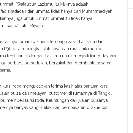
k ummat. “Walaupun Lazismu itu Mu-nya adalah
nfaq shadaqah dari ummat, tidak hanya dari Muhammadiyah,
fkannya juga untuk ummat, ummat itu tidak hanya
 bantu”, tutur Riyanto.
siasinya terhadap kinerja lembaga zakat Lazismu dan
am P3R bisa meningkat statusnya dari mustahik menjadi
ama lebih lanjut dengan Lazismu untuk menjadi kantor layanan
au berbagi, bersedekah, berzakat dan membantu sesama
esama.
n kursi roda mengucapkan terima kasih atas bantuan kursi
ualan pulsa dan melayani customer di rumahnya di Tangkil
pu membeli kursi roda. Keuntungan dari jualan pulsanya
stomernya banyak yang melakukan pembayaran di akhir dan