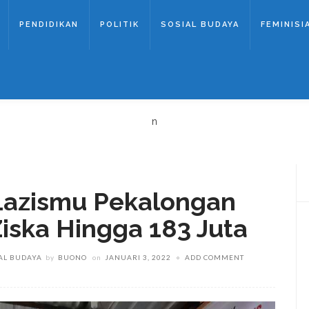
PENDIDIKAN
POLITIK
SOSIAL BUDAYA
FEMINISI
n
 Lazismu Pekalongan
iska Hingga 183 Juta
IAL BUDAYA
by
BUONO
on
JANUARI 3, 2022
ADD COMMENT