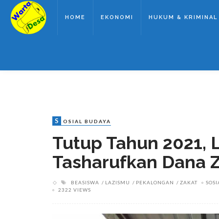
HOME
EKONOMI
HUKUM & KRIMINAL
S
OSIAL BUDAYA
Tutup Tahun 2021,
Tasharufkan Dana Z
BEASISWA
LAZISMU
PEKALONGAN
ZAKAT
SOS
2322 VIEWS