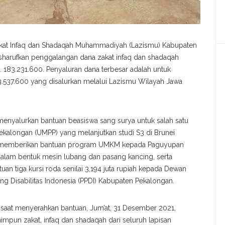
at Infaq dan Shadaqah Muhammadiyah (Lazismu) Kabupaten
harufkan penggalangan dana zakat infaq dan shadaqah
183.231.600. Penyaluran dana terbesar adalah untuk
3.537.600 yang disalurkan melalui Lazismu Wilayah Jawa
menyalurkan bantuan beasiswa sang surya untuk salah satu
kalongan (UMPP) yang melanjutkan studi S3 di Brunei
uga memberikan bantuan program UMKM kepada Paguyupan
a dalam bentuk mesin lubang dan pasang kancing, serta
 tiga kursi roda senilai 3,194 juta rupiah kepada Dewan
 Disabilitas Indonesia (PPDI) Kabupaten Pekalongan.
saat menyerahkan bantuan, Jum’at, 31 Desember 2021,
un zakat, infaq dan shadaqah dari seluruh lapisan