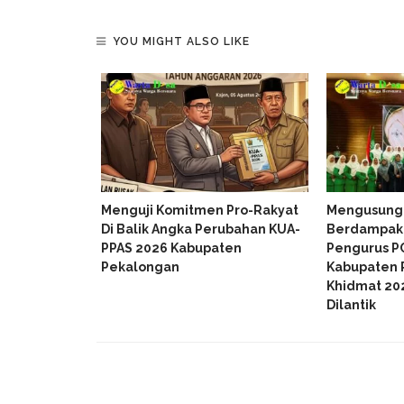
YOU MIGHT ALSO LIKE
irian Dari
Menguji Komitmen Pro-Rakyat
Mengusung
icken Dan
Di Balik Angka Perubahan KUA-
Berdampak 
 10 Gerai
PPAS 2026 Kabupaten
Pengurus P
n
Pekalongan
Kabupaten 
Khidmat 20
Dilantik