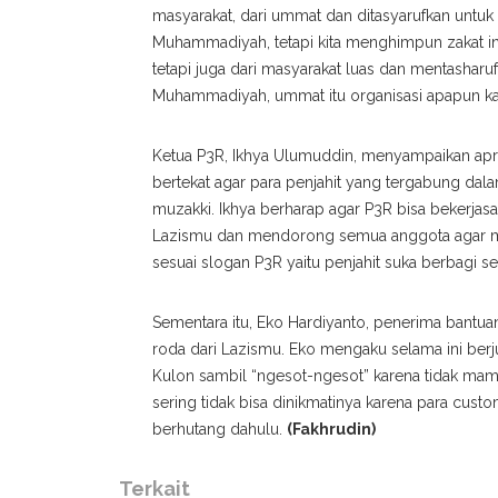
masyarakat, dari ummat dan ditasyarufkan untu
Muhammadiyah, tetapi kita menghimpun zakat i
tetapi juga dari masyarakat luas dan mentasharu
Muhammadiyah, ummat itu organisasi apapun kami
Ketua P3R, Ikhya Ulumuddin, menyampaikan apre
bertekat agar para penjahit yang tergabung dal
muzakki. Ikhya berharap agar P3R bisa bekerjas
Lazismu dan mendorong semua anggota agar m
sesuai slogan P3R yaitu penjahit suka berbagi s
Sementara itu, Eko Hardiyanto, penerima bantua
roda dari Lazismu. Eko mengaku selama ini berj
Kulon sambil “ngesot-ngesot” karena tidak mam
sering tidak bisa dinikmatinya karena para cu
berhutang dahulu.
(Fakhrudin)
Terkait