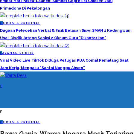
Empat Hari Pasca-Launch: Sambel Geprek El Chicken Jadi
Primadona Di Pekalongan
H
UKUM & KRIMINAL
Dugaan Pelecehan Verbal & Fisik Belasan Siswi SMAN 1 Kedungwuni
Usai: Disdik Jateng Sanksi 2 Oknum Guru “Dikantorkan”
L
AYANAN PUBLIK
Viral Video Live TikTok Diduga Petugas KUA Comal Pemalang Saat
Jam Kerja, Mengaku “Santai Nunggu Absen”
n
H
UKUM & KRIMINAL
Bawa Ganja, Warga Negara Mesir Terjaring