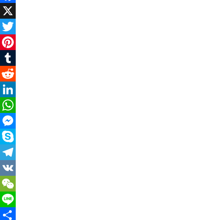
Facebook
X
Twitter
Pinterest
Tumblr
Reddit
LinkedIn
WhatsApp
Messenger
Skype
Telegram
VK
WeChat
Line