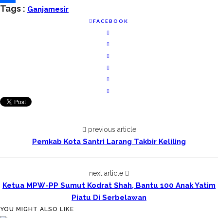
Tags :
Ganja
Mesir
Share
FACEBOOK
previous article
Pemkab Kota Santri Larang Takbir Keliling
next article
Ketua MPW-PP Sumut Kodrat Shah, Bantu 100 Anak Yatim
Piatu Di Serbelawan
YOU MIGHT ALSO LIKE