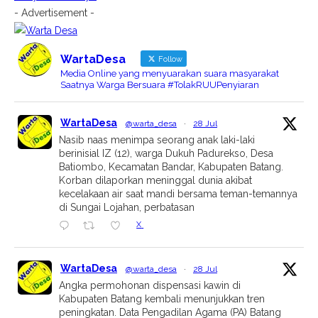
- Advertisement -
WartaDesa
Follow
Media Online yang menyuarakan suara masyarakat
Saatnya Warga Bersuara #TolakRUUPenyiaran
WartaDesa
@warta_desa
·
28 Jul
Nasib naas menimpa seorang anak laki-laki
berinisial IZ (12), warga Dukuh Padurekso, Desa
Batiombo, Kecamatan Bandar, Kabupaten Batang.
Korban dilaporkan meninggal dunia akibat
kecelakaan air saat mandi bersama teman-temannya
di Sungai Lojahan, perbatasan
X
WartaDesa
@warta_desa
·
28 Jul
Angka permohonan dispensasi kawin di
Kabupaten Batang kembali menunjukkan tren
peningkatan. Data Pengadilan Agama (PA) Batang