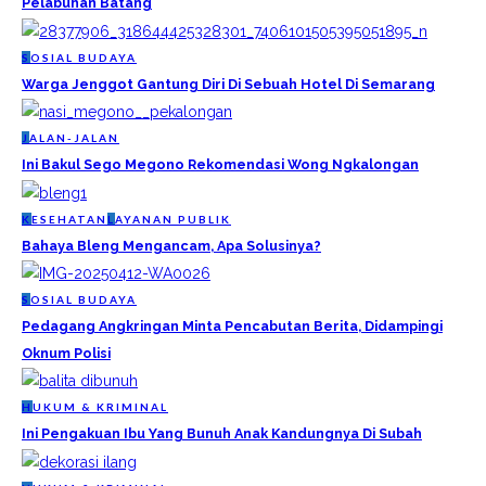
Pelabuhan Batang
S
OSIAL BUDAYA
Warga Jenggot Gantung Diri Di Sebuah Hotel Di Semarang
J
ALAN-JALAN
Ini Bakul Sego Megono Rekomendasi Wong Ngkalongan
K
ESEHATAN
L
AYANAN PUBLIK
Bahaya Bleng Mengancam, Apa Solusinya?
S
OSIAL BUDAYA
Pedagang Angkringan Minta Pencabutan Berita, Didampingi
Oknum Polisi
H
UKUM & KRIMINAL
Ini Pengakuan Ibu Yang Bunuh Anak Kandungnya Di Subah