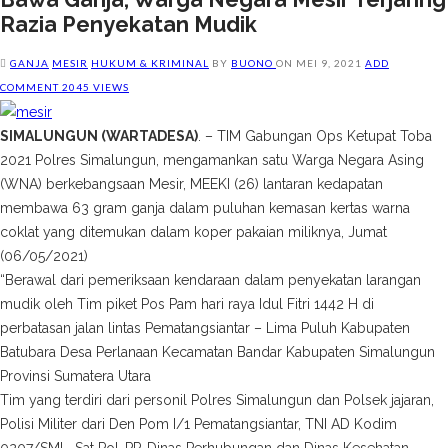
Razia Penyekatan Mudik
GANJA
MESIR
HUKUM & KRIMINAL
BY
BUONO
ON
MEI 9, 2021
ADD
COMMENT
2045 VIEWS
SIMALUNGUN (WARTADESA)
. – TIM Gabungan Ops Ketupat Toba
2021 Polres Simalungun, mengamankan satu Warga Negara Asing
(WNA) berkebangsaan Mesir, MEEKI (26) lantaran kedapatan
membawa 63 gram ganja dalam puluhan kemasan kertas warna
coklat yang ditemukan dalam koper pakaian miliknya, Jumat
(06/05/2021)
“Berawal dari pemeriksaan kendaraan dalam penyekatan larangan
mudik oleh Tim piket Pos Pam hari raya Idul Fitri 1442 H di
perbatasan jalan lintas Pematangsiantar – Lima Puluh Kabupaten
Batubara Desa Perlanaan Kecamatan Bandar Kabupaten Simalungun
Provinsi Sumatera Utara
Tim yang terdiri dari personil Polres Simalungun dan Polsek jajaran,
Polisi Militer dari Den Pom I/1 Pematangsiantar, TNI AD Kodim