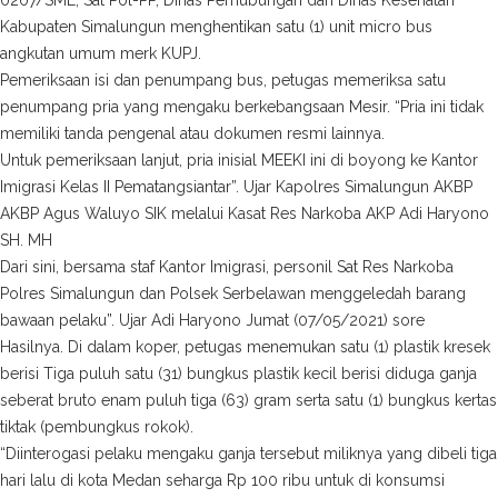
0207/SML, Sat Pol-PP, Dinas Perhubungan dan Dinas Kesehatan
Kabupaten Simalungun menghentikan satu (1) unit micro bus
angkutan umum merk KUPJ.
Pemeriksaan isi dan penumpang bus, petugas memeriksa satu
penumpang pria yang mengaku berkebangsaan Mesir. “Pria ini tidak
memiliki tanda pengenal atau dokumen resmi lainnya.
Untuk pemeriksaan lanjut, pria inisial MEEKI ini di boyong ke Kantor
Imigrasi Kelas II Pematangsiantar”. Ujar Kapolres Simalungun AKBP
AKBP Agus Waluyo SIK melalui Kasat Res Narkoba AKP Adi Haryono
SH. MH
Dari sini, bersama staf Kantor Imigrasi, personil Sat Res Narkoba
Polres Simalungun dan Polsek Serbelawan menggeledah barang
bawaan pelaku”. Ujar Adi Haryono Jumat (07/05/2021) sore
Hasilnya. Di dalam koper, petugas menemukan satu (1) plastik kresek
berisi Tiga puluh satu (31) bungkus plastik kecil berisi diduga ganja
seberat bruto enam puluh tiga (63) gram serta satu (1) bungkus kertas
tiktak (pembungkus rokok).
“Diinterogasi pelaku mengaku ganja tersebut miliknya yang dibeli tiga
hari lalu di kota Medan seharga Rp 100 ribu untuk di konsumsi