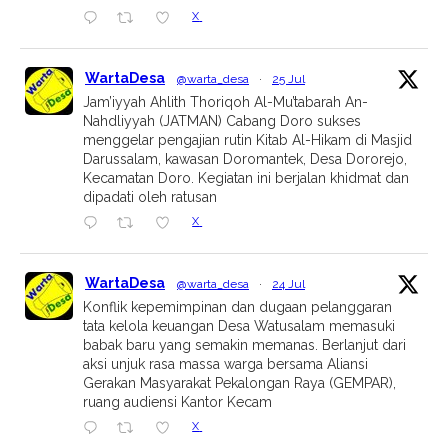
X
WartaDesa
@warta_desa
·
25 Jul
Jam’iyyah Ahlith Thoriqoh Al-Mu’tabarah An-
Nahdliyyah (JATMAN) Cabang Doro sukses
menggelar pengajian rutin Kitab Al-Hikam di Masjid
Darussalam, kawasan Doromantek, Desa Dororejo,
Kecamatan Doro. Kegiatan ini berjalan khidmat dan
dipadati oleh ratusan
X
WartaDesa
@warta_desa
·
24 Jul
Konflik kepemimpinan dan dugaan pelanggaran
tata kelola keuangan Desa Watusalam memasuki
babak baru yang semakin memanas. Berlanjut dari
aksi unjuk rasa massa warga bersama Aliansi
Gerakan Masyarakat Pekalongan Raya (GEMPAR),
ruang audiensi Kantor Kecam
X