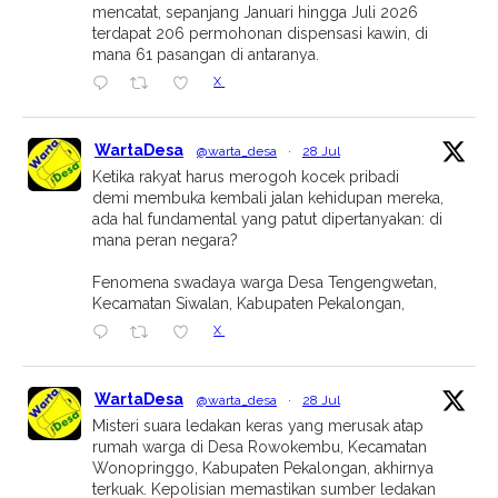
mencatat, sepanjang Januari hingga Juli 2026
terdapat 206 permohonan dispensasi kawin, di
mana 61 pasangan di antaranya.
X
WartaDesa
@warta_desa
·
28 Jul
Ketika rakyat harus merogoh kocek pribadi
demi membuka kembali jalan kehidupan mereka,
ada hal fundamental yang patut dipertanyakan: di
mana peran negara?
Fenomena swadaya warga Desa Tengengwetan,
Kecamatan Siwalan, Kabupaten Pekalongan,
X
WartaDesa
@warta_desa
·
28 Jul
Misteri suara ledakan keras yang merusak atap
rumah warga di Desa Rowokembu, Kecamatan
Wonopringgo, Kabupaten Pekalongan, akhirnya
terkuak. Kepolisian memastikan sumber ledakan