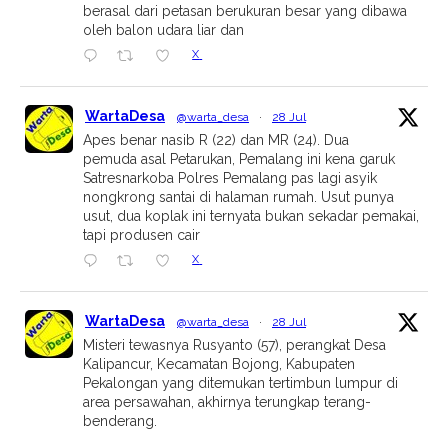
berasal dari petasan berukuran besar yang dibawa
oleh balon udara liar dan
X
WartaDesa
@warta_desa
·
28 Jul
Apes benar nasib R (22) dan MR (24). Dua
pemuda asal Petarukan, Pemalang ini kena garuk
Satresnarkoba Polres Pemalang pas lagi asyik
nongkrong santai di halaman rumah. Usut punya
usut, dua koplak ini ternyata bukan sekadar pemakai,
tapi produsen cair
X
WartaDesa
@warta_desa
·
28 Jul
Misteri tewasnya Rusyanto (57), perangkat Desa
Kalipancur, Kecamatan Bojong, Kabupaten
Pekalongan yang ditemukan tertimbun lumpur di
area persawahan, akhirnya terungkap terang-
benderang.