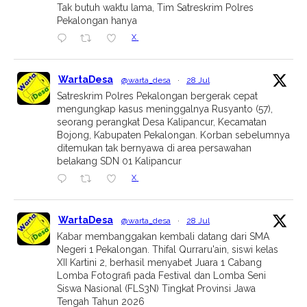
Tak butuh waktu lama, Tim Satreskrim Polres
Pekalongan hanya
X
WartaDesa
@warta_desa
·
28 Jul
Satreskrim Polres Pekalongan bergerak cepat
mengungkap kasus meninggalnya Rusyanto (57),
seorang perangkat Desa Kalipancur, Kecamatan
Bojong, Kabupaten Pekalongan. Korban sebelumnya
ditemukan tak bernyawa di area persawahan
belakang SDN 01 Kalipancur
X
WartaDesa
@warta_desa
·
28 Jul
Kabar membanggakan kembali datang dari SMA
Negeri 1 Pekalongan. Thifal Qurraru'ain, siswi kelas
XII Kartini 2, berhasil menyabet Juara 1 Cabang
Lomba Fotografi pada Festival dan Lomba Seni
Siswa Nasional (FLS3N) Tingkat Provinsi Jawa
Tengah Tahun 2026