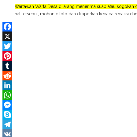
Wartawan Warta Desa dilarang menerima suap atau sogokan da
hal tersebut, mohon difoto dan dilaporkan kepada redaksi dan
Facebook
X
Twitter
Pinterest
Tumblr
Reddit
LinkedIn
WhatsApp
Messenger
Skype
Telegram