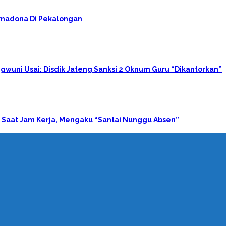
rimadona Di Pekalongan
gwuni Usai: Disdik Jateng Sanksi 2 Oknum Guru “Dikantorkan”
 Saat Jam Kerja, Mengaku “Santai Nunggu Absen”