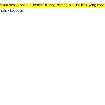
lam bentuk apapun, termasuk uang, barang, atau fasilitas, yang da
 pihak kepolisian