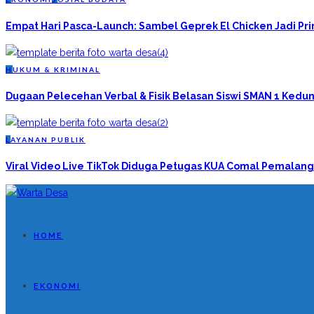
Empat Hari Pasca-Launch: Sambel Geprek El Chicken Jadi P
H
UKUM & KRIMINAL
Dugaan Pelecehan Verbal & Fisik Belasan Siswi SMAN 1 Kedun
L
AYANAN PUBLIK
Viral Video Live TikTok Diduga Petugas KUA Comal Pemalang
HOME
EKONOMI