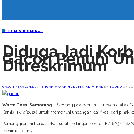
n
H
UKUM & KRIMINAL
Diduga Jadi Korb
Gacon Penuhi Und
Ditreskrimum
GACON
PEKALONGAN
PENGANIAYAAN
HUKUM & KRIMINAL
BY
BUONO
ON
JU
Warta Desa, Semarang
– Seorang pria bernama Purwanto alias G
Kamis (17/7/2025) untuk memenuhi undangan klarifikasi dari pihak ke
Pemanggilan ini berdasarkan surat undangan nomor: B/1623/.1.6/202
menimpa dirinya.