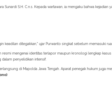
ra Sunardi S.H. C.n.s. Kepada wartawan, ia mengaku bahwa kejadian 
gin keadilan ditegakkan,” ujar Purwanto singkat sebelum memasuki rua
n resmi mengenai identitas terlapor maupun kronologi lengkap kasu
 dalam penyelidikan intensif.
asih berlangsung di Mapolda Jawa Tengah. Aparat penegak hukum juga 
ono)