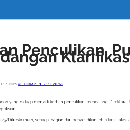
an Penculikan, Pu
angan Klarifikasi
LI 17, 2025
ADD COMMENT
2350 VIEWS
acon yang diduga menjadi korban penculikan, mendatangi Direktorat
polisian.
5/Ditreskrimum, sebagai bagian dari penyelidikan lebih lanjut atas 