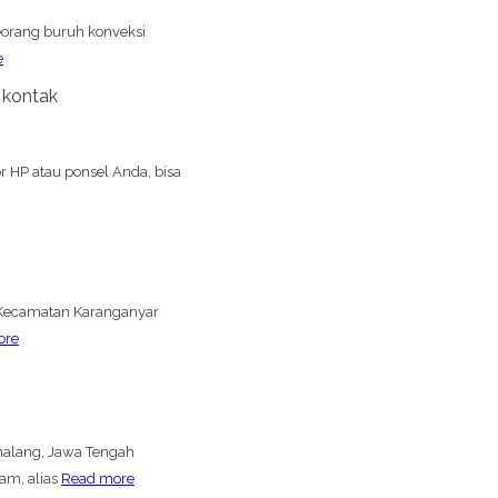
seorang buruh konveksi
e
 kontak
 HP atau ponsel Anda, bisa
i Kecamatan Karanganyar
ore
malang, Jawa Tengah
am, alias
Read more