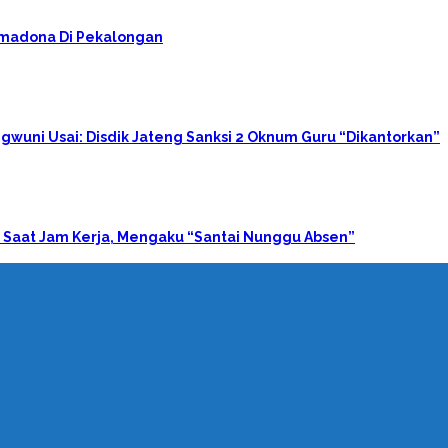
rimadona Di Pekalongan
gwuni Usai: Disdik Jateng Sanksi 2 Oknum Guru “Dikantorkan”
 Saat Jam Kerja, Mengaku “Santai Nunggu Absen”