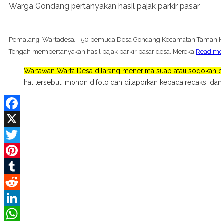
Warga Gondang pertanyakan hasil pajak parkir pasar
Pemalang, Wartadesa. - 50 pemuda Desa Gondang Kecamatan Taman 
Tengah mempertanyakan hasil pajak parkir pasar desa. Mereka
Read m
Wartawan Warta Desa dilarang menerima suap atau sogokan da
hal tersebut, mohon difoto dan dilaporkan kepada redaksi dan
Facebook
X
Twitter
Pinterest
Tumblr
Reddit
LinkedIn