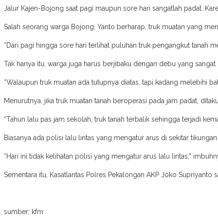
Jalur Kajen-Bojong saat pagi maupun sore hari sangatlah padat. Kare
Salah seorang warga Bojong, Yanto berharap, truk muatan yang mem
“Dari pagi hingga sore hari terlihat puluhan truk pengangkut tanah m
Tak hanya itu, warga juga harus berjibaku dengan debu yang sangat
“Walaupun truk muatan ada tutupnya diatas, tapi kadang melebihi b
Menurutnya, jika truk muatan tanah beroperasi pada jam padat, ditak
“Tahun lalu pas jam sekolah, truk tanah terbalik sehingga terjadi ke
Biasanya ada polisi lalu lintas yang mengatur arus di sekitar tikung
“Hari ini tidak kelihatan polisi yang mengatur arus lalu lintas,” imbuhn
Sementara itu, Kasatlantas Polres Pekalongan AKP Joko Supriyanto s
sumber: kfm