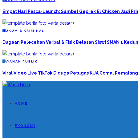
Empat Hari Pasca-Launch: Sambel Geprek El Chicken Jadi P
H
UKUM & KRIMINAL
Dugaan Pelecehan Verbal & Fisik Belasan Siswi SMAN 1 Kedun
L
AYANAN PUBLIK
Viral Video Live TikTok Diduga Petugas KUA Comal Pemalang
HOME
EKONOMI