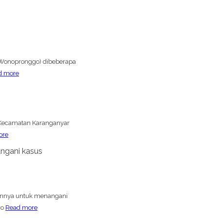
 (Wonopronggo) dibeberapa
d more
i Kecamatan Karanganyar
ore
ngani kasus
ennya untuk menangani
ro
Read more