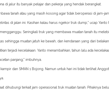
na di jalur itu banyak pelajar dan pekerja yang hendak berangkat.
bawa tanah atau yang masih kosong agar tidak beroperasi di jam-jam
elintas di jalan ini. Kasihan kalau harus ngekor truk dump,” ucap Yant
 mengganggu. Seringkali truk yang membawa muatan tanah itu melebih
atas sehingga muatan jatuh ke bawah, dan kendaraan yang dari belaka
utkan terjadi kecelakaan. Yanto menambahkan, tahun lalu ada kecelakaa
macetan panjang,” imbuhnya.
an kampir dan SMAN 1 Bojong. Namun untuk hari ini tidak terlihat Anggo
ya.
aat dihubungi terkait jam operasional truk muatan tanah. Pihaknya b