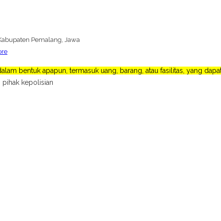
Kabupaten Pemalang, Jawa
ore
lam bentuk apapun, termasuk uang, barang, atau fasilitas, yang da
 pihak kepolisian