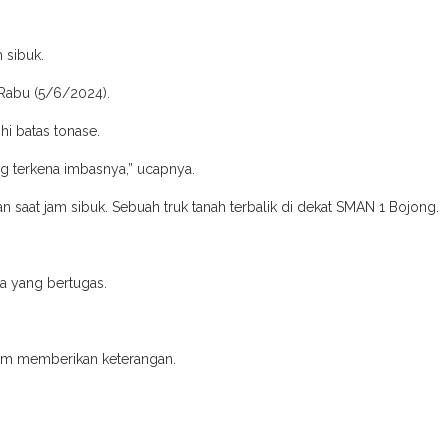
 sibuk.
o Rabu (5/6/2024).
i batas tonase.
ng terkena imbasnya,” ucapnya.
n saat jam sibuk. Sebuah truk tanah terbalik di dekat SMAN 1 Bojong.
ta yang bertugas.
elum memberikan keterangan.