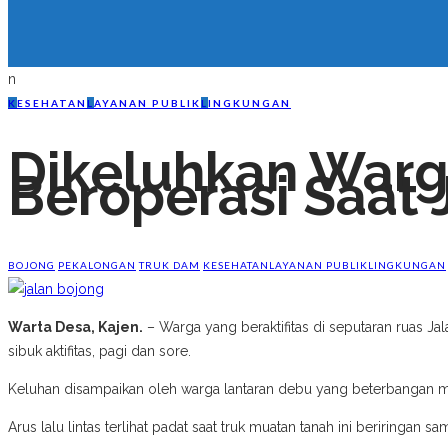
n
K
ESEHATAN
L
AYANAN PUBLIK
L
INGKUNGAN
Dikeluhkan Warg
Beroperasi Saat 
BOJONG
PEKALONGAN
TRUK DAM
KESEHATAN
LAYANAN PUBLIK
LINGKUNGAN
Warta Desa, Kajen.
– Warga yang beraktifitas di seputaran ruas 
sibuk aktifitas, pagi dan sore.
Keluhan disampaikan oleh warga lantaran debu yang beterbangan me
Arus lalu lintas terlihat padat saat truk muatan tanah ini beriringan s