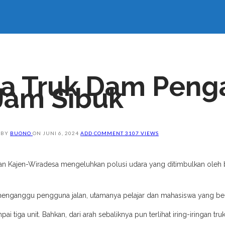
a Truk Dam Peng
Jam Sibuk
BY
BUONO
ON
JUNI 6, 2024
ADD COMMENT
3107 VIEWS
Jalan Kajen-Wiradesa mengeluhkan polusi udara yang ditimbulkan ole
nganggu pengguna jalan, utamanya pelajar dan mahasiswa yang berak
ampai tiga unit. Bahkan, dari arah sebaliknya pun terlihat iring-iringan