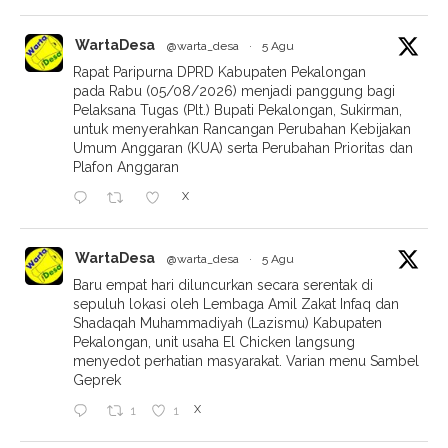
WartaDesa
@warta_desa
·
5 Agu
Rapat Paripurna DPRD Kabupaten Pekalongan
pada Rabu (05/08/2026) menjadi panggung bagi
Pelaksana Tugas (Plt.) Bupati Pekalongan, Sukirman,
untuk menyerahkan Rancangan Perubahan Kebijakan
Umum Anggaran (KUA) serta Perubahan Prioritas dan
Plafon Anggaran
X
WartaDesa
@warta_desa
·
5 Agu
Baru empat hari diluncurkan secara serentak di
sepuluh lokasi oleh Lembaga Amil Zakat Infaq dan
Shadaqah Muhammadiyah (Lazismu) Kabupaten
Pekalongan, unit usaha El Chicken langsung
menyedot perhatian masyarakat. Varian menu Sambel
Geprek
X
1
1