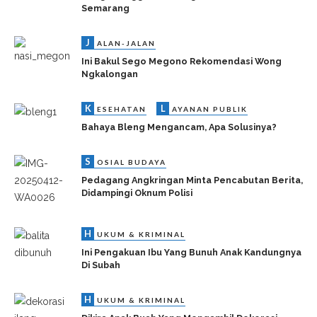
Semarang
J
ALAN-JALAN
Ini Bakul Sego Megono Rekomendasi Wong
Ngkalongan
K
L
ESEHATAN
AYANAN PUBLIK
Bahaya Bleng Mengancam, Apa Solusinya?
S
OSIAL BUDAYA
Pedagang Angkringan Minta Pencabutan Berita,
Didampingi Oknum Polisi
H
UKUM & KRIMINAL
Ini Pengakuan Ibu Yang Bunuh Anak Kandungnya
Di Subah
H
UKUM & KRIMINAL