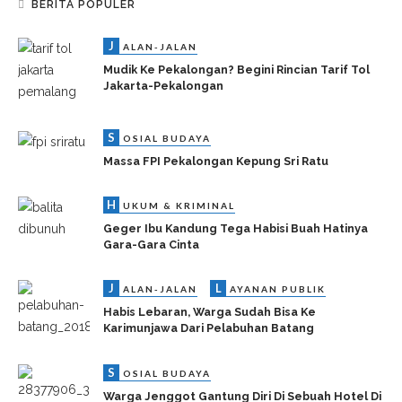
BERITA POPULER
J
ALAN-JALAN
Mudik Ke Pekalongan? Begini Rincian Tarif Tol
Jakarta-Pekalongan
S
OSIAL BUDAYA
Massa FPI Pekalongan Kepung Sri Ratu
H
UKUM & KRIMINAL
Geger Ibu Kandung Tega Habisi Buah Hatinya
Gara-Gara Cinta
J
L
ALAN-JALAN
AYANAN PUBLIK
Habis Lebaran, Warga Sudah Bisa Ke
Karimunjawa Dari Pelabuhan Batang
S
OSIAL BUDAYA
Warga Jenggot Gantung Diri Di Sebuah Hotel Di