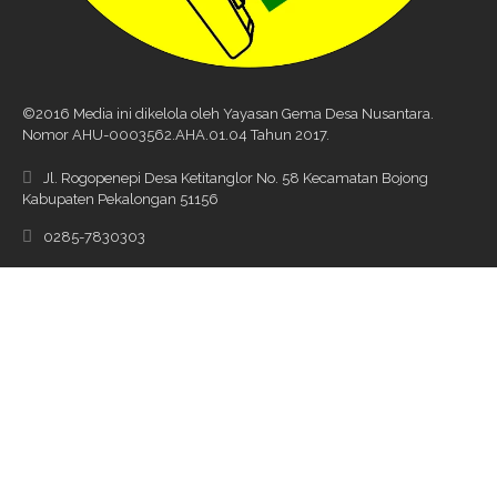
©2016 Media ini dikelola oleh Yayasan Gema Desa Nusantara.
Nomor AHU-0003562.AHA.01.04 Tahun 2017.
Jl. Rogopenepi Desa Ketitanglor No. 58 Kecamatan Bojong
Kabupaten Pekalongan 51156
0285-7830303
wartades@wartadesa.net, wartadaridesa@gmail.com
Index Berita