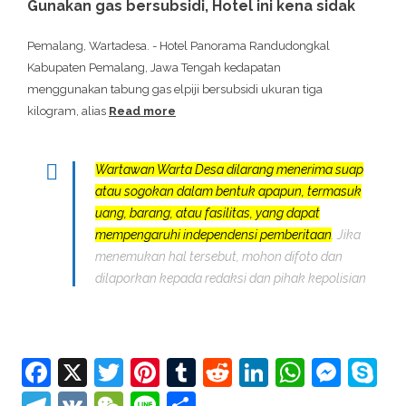
Gunakan gas bersubsidi, Hotel ini kena sidak
Pemalang, Wartadesa. - Hotel Panorama Randudongkal
Kabupaten Pemalang, Jawa Tengah kedapatan
menggunakan tabung gas elpiji bersubsidi ukuran tiga
kilogram, alias
Read more
Wartawan Warta Desa dilarang menerima suap
atau sogokan dalam bentuk apapun, termasuk
uang, barang, atau fasilitas, yang dapat
mempengaruhi independensi pemberitaan
. Jika
menemukan hal tersebut, mohon difoto dan
dilaporkan kepada redaksi dan pihak kepolisian
Facebook
X
Twitter
Pinterest
Tumblr
Reddit
LinkedIn
Whats
Mes
S
Telegram
VK
WeChat
Line
Share