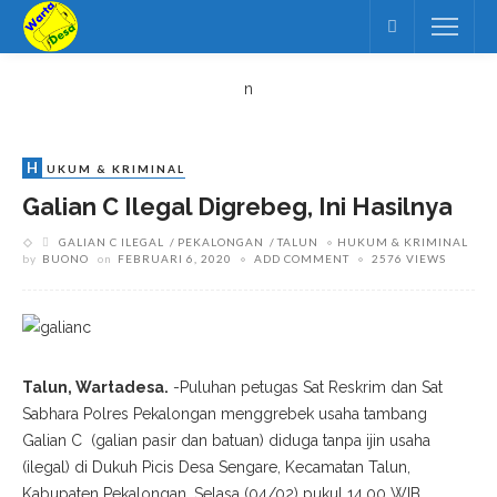
n
H
UKUM & KRIMINAL
Galian C Ilegal Digrebeg, Ini Hasilnya
GALIAN C ILEGAL
PEKALONGAN
TALUN
HUKUM & KRIMINAL
by
BUONO
on
FEBRUARI 6, 2020
ADD COMMENT
2576 VIEWS
Talun, Wartadesa.
-Puluhan petugas Sat Reskrim dan Sat
Sabhara Polres Pekalongan menggrebek usaha tambang
Galian C (galian pasir dan batuan) diduga tanpa ijin usaha
(ilegal) di Dukuh Picis Desa Sengare, Kecamatan Talun,
Kabupaten Pekalongan, Selasa (04/02) pukul 14.00 WIB.