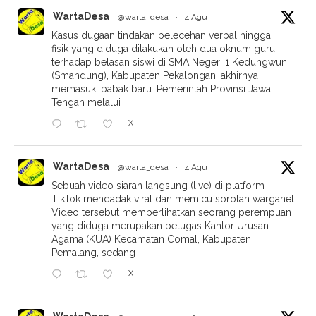
WartaDesa
@warta_desa
·
4 Agu
Kasus dugaan tindakan pelecehan verbal hingga
fisik yang diduga dilakukan oleh dua oknum guru
terhadap belasan siswi di SMA Negeri 1 Kedungwuni
(Smandung), Kabupaten Pekalongan, akhirnya
memasuki babak baru. Pemerintah Provinsi Jawa
Tengah melalui
X
WartaDesa
@warta_desa
·
4 Agu
Sebuah video siaran langsung (live) di platform
TikTok mendadak viral dan memicu sorotan warganet.
Video tersebut memperlihatkan seorang perempuan
yang diduga merupakan petugas Kantor Urusan
Agama (KUA) Kecamatan Comal, Kabupaten
Pemalang, sedang
X