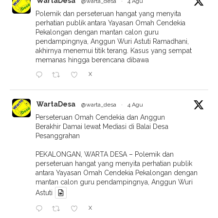
WartaDesa
@warta_desa
·
4 Agu
Polemik dan perseteruan hangat yang menyita
perhatian publik antara Yayasan Omah Cendekia
Pekalongan dengan mantan calon guru
pendampingnya, Anggun Wuri Astuti Ramadhani,
akhirnya menemui titik terang. Kasus yang sempat
memanas hingga berencana dibawa
X
WartaDesa
@warta_desa
·
4 Agu
Perseteruan Omah Cendekia dan Anggun
Berakhir Damai lewat Mediasi di Balai Desa
Pesanggrahan
PEKALONGAN, WARTA DESA – Polemik dan
perseteruan hangat yang menyita perhatian publik
antara Yayasan Omah Cendekia Pekalongan dengan
mantan calon guru pendampingnya, Anggun Wuri
Astuti
X