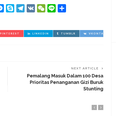
kedIn
hatsApp
Messenger
Skype
Telegram
VK
WeChat
Line
Share
PINTEREST
LINKEDIN
TUMBLR
VKONTAKTE
NEXT ARTICLE
Pemalang Masuk Dalam 100 Desa
Prioritas Penanganan Gizi Buruk
Stunting