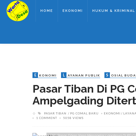
HOME
EKONOMI
HUKUM & KRIMINAL
E
L
S
KONOMI
AYANAN PUBLIK
OSIAL BUDA
Pasar Tiban Di PG 
Ampelgading Diter
PASAR TIBAN
PG COMAL BARU
EKONOMI
LAYAN
1 COMMENT
5058 VIEWS
PKL Pasar Tiban Yang Menggelar Lapaknya Di PG Co