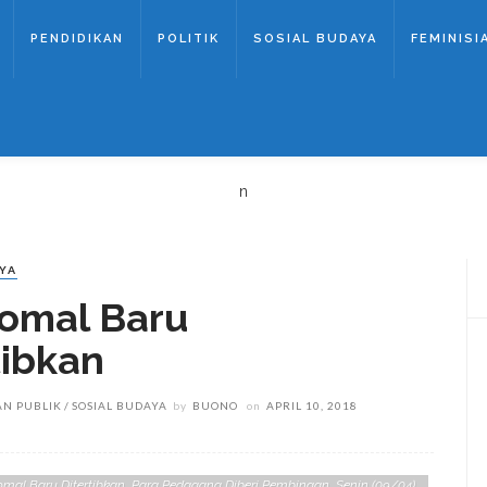
PENDIDIKAN
POLITIK
SOSIAL BUDAYA
FEMINISI
n
YA
Comal Baru
tibkan
AN PUBLIK
SOSIAL BUDAYA
by
BUONO
on
APRIL 10, 2018
mal Baru Ditertibkan, Para Pedagang Diberi Pembinaan, Senin (09/04)