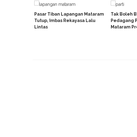
Pasar Tiban Lapangan Mataram
Tak Boleh B
Tutup, Imbas Rekayasa Lalu
Pedagang P
uliner UKM
Lintas
Mataram Pr
 Bazar Milad
elo