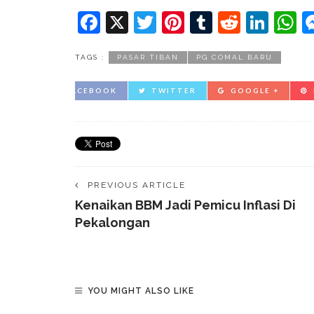
Facebook
X
Twitter
Pinterest
Tumblr
Reddit
Lin
W
TAGS :
PASAR TIBAN
PG COMAL BARU
FACEBOOK
TWITTER
GOOGLE +
PREVIOUS ARTICLE
Kenaikan BBM Jadi Pemicu Inflasi Di
Pekalongan
YOU MIGHT ALSO LIKE