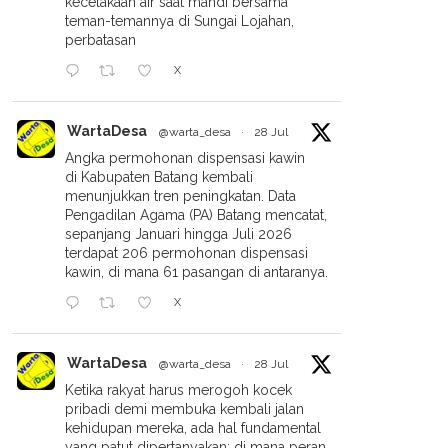
kecelakaan air saat mandi bersama
teman-temannya di Sungai Lojahan,
perbatasan
t Hari Pasca-Launch:
Viral Video Live TikTok Diduga
X
el Geprek El Chicken Jadi
Petugas KUA Comal Pemalang
adona Di Pekalongan
Saat Jam Kerja, Mengaku
WartaDesa
@warta_desa
·
28 Jul
“Santai Nunggu Absen”
Angka permohonan dispensasi kawin
di Kabupaten Batang kembali
menunjukkan tren peningkatan. Data
Pengadilan Agama (PA) Batang mencatat,
sepanjang Januari hingga Juli 2026
terdapat 206 permohonan dispensasi
kawin, di mana 61 pasangan di antaranya.
X
WartaDesa
@warta_desa
·
28 Jul
Ketika rakyat harus merogoh kocek
pribadi demi membuka kembali jalan
kehidupan mereka, ada hal fundamental
yang patut dipertanyakan: di mana peran