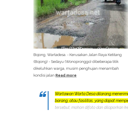
Bojong, Wartadesa. - Kerusakan Jalan Raya Ketitang
(Bojong) - Sedayu (Wonopronggo) dibeberapa titik
dikeluhkan warga, musim penghujan menambah
kondisi jalan
Read more
Wartawan Warta Desa dilarang menerim
barang, atau fasilitas, yang dapat mem
tersebut, mohon difoto dan dilaporkan k