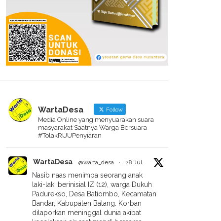
WartaDesa
Follow
Media Online yang menyuarakan suara
masyarakat Saatnya Warga Bersuara
#TolakRUUPenyiaran
WartaDesa
@warta_desa
·
28 Jul
Nasib naas menimpa seorang anak
laki-laki berinisial IZ (12), warga Dukuh
Padurekso, Desa Batiombo, Kecamatan
Bandar, Kabupaten Batang. Korban
dilaporkan meninggal dunia akibat