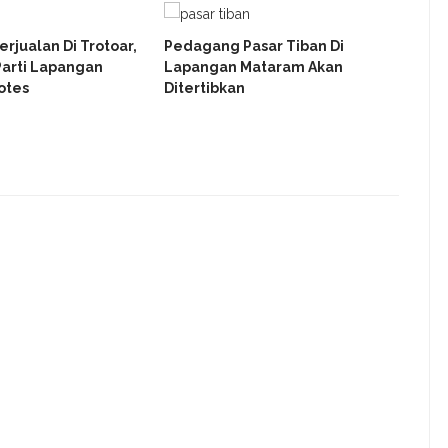
erjualan Di Trotoar,
Pedagang Pasar Tiban Di
arti Lapangan
Lapangan Mataram Akan
Empa
otes
Ditertibkan
Samb
Prim