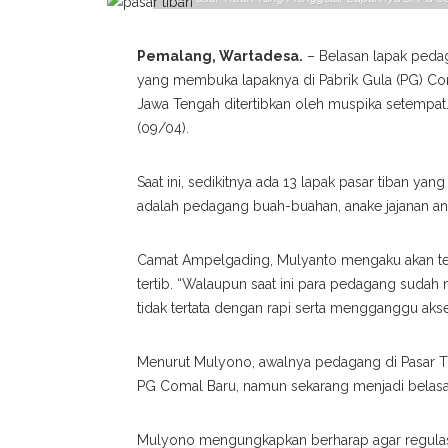
Pemalang, Wartadesa.
– Belasan lapak pedag
yang membuka lapaknya di Pabrik Gula (PG) C
Jawa Tengah ditertibkan oleh muspika setempat
(09/04).
Saat ini, sedikitnya ada 13 lapak pasar tiban y
adalah pedagang buah-buahan, anake jajanan anak
Camat Ampelgading, Mulyanto mengaku akan tet
tertib. “Walaupun saat ini para pedagang suda
tidak tertata dengan rapi serta mengganggu akse
Menurut Mulyono, awalnya pedagang di Pasar Ti
PG Comal Baru, namun sekarang menjadi belasa
Mulyono mengungkapkan berharap agar regulasi