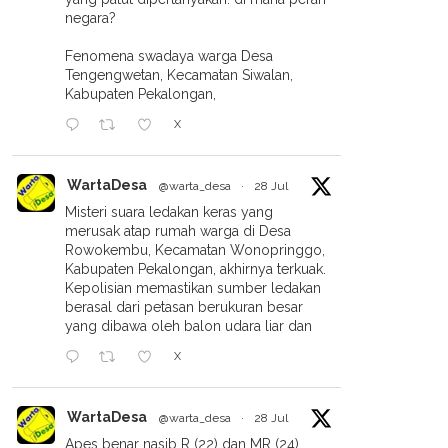
negara?
Fenomena swadaya warga Desa
Tengengwetan, Kecamatan Siwalan,
Kabupaten Pekalongan,
X
WartaDesa
@warta_desa
·
28 Jul
Misteri suara ledakan keras yang
merusak atap rumah warga di Desa
Rowokembu, Kecamatan Wonopringgo,
Kabupaten Pekalongan, akhirnya terkuak.
Kepolisian memastikan sumber ledakan
berasal dari petasan berukuran besar
yang dibawa oleh balon udara liar dan
X
WartaDesa
@warta_desa
·
28 Jul
Apes benar nasib R (22) dan MR (24).