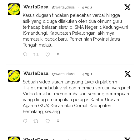
WartaDesa
@warta_desa
·
4 Agu
Kasus dugaan tindakan pelecehan verbal hingga
fisik yang diduga dilakukan oleh dua oknum guru
terhadap belasan siswi di SMA Negeri 1 Kedungwuni
(Smandung), Kabupaten Pekalongan, akhirnya
memasuki babak baru. Pemerintah Provinsi Jawa
Tengah melalui
X
WartaDesa
@warta_desa
·
4 Agu
Sebuah video siaran langsung (live) di platform
TikTok mendadak viral dan memicu sorotan warganet.
Video tersebut memperlihatkan seorang perempuan
yang diduga merupakan petugas Kantor Urusan
Agama (KUA) Kecamatan Comal, Kabupaten
Pemalang, sedang
X
WartaDesa