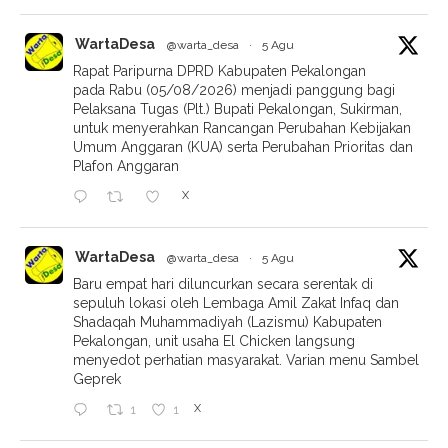
WartaDesa
@warta_desa
·
5 Agu
Rapat Paripurna DPRD Kabupaten Pekalongan
pada Rabu (05/08/2026) menjadi panggung bagi
Pelaksana Tugas (Plt.) Bupati Pekalongan, Sukirman,
untuk menyerahkan Rancangan Perubahan Kebijakan
Umum Anggaran (KUA) serta Perubahan Prioritas dan
Plafon Anggaran
X
WartaDesa
@warta_desa
·
5 Agu
Baru empat hari diluncurkan secara serentak di
sepuluh lokasi oleh Lembaga Amil Zakat Infaq dan
Shadaqah Muhammadiyah (Lazismu) Kabupaten
Pekalongan, unit usaha El Chicken langsung
menyedot perhatian masyarakat. Varian menu Sambel
Geprek
X
1
1