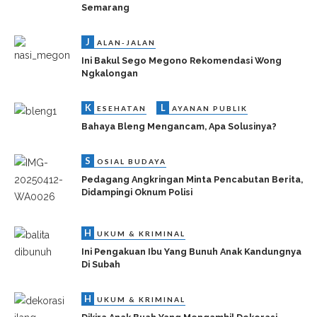
Semarang
J
ALAN-JALAN
Ini Bakul Sego Megono Rekomendasi Wong
Ngkalongan
K
L
ESEHATAN
AYANAN PUBLIK
Bahaya Bleng Mengancam, Apa Solusinya?
S
OSIAL BUDAYA
Pedagang Angkringan Minta Pencabutan Berita,
Didampingi Oknum Polisi
H
UKUM & KRIMINAL
Ini Pengakuan Ibu Yang Bunuh Anak Kandungnya
Di Subah
H
UKUM & KRIMINAL