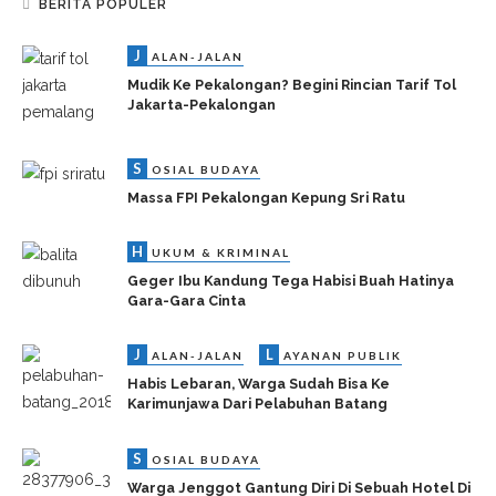
BERITA POPULER
J
ALAN-JALAN
Mudik Ke Pekalongan? Begini Rincian Tarif Tol
Jakarta-Pekalongan
S
OSIAL BUDAYA
Massa FPI Pekalongan Kepung Sri Ratu
H
UKUM & KRIMINAL
Geger Ibu Kandung Tega Habisi Buah Hatinya
Gara-Gara Cinta
J
L
ALAN-JALAN
AYANAN PUBLIK
Habis Lebaran, Warga Sudah Bisa Ke
Karimunjawa Dari Pelabuhan Batang
S
OSIAL BUDAYA
Warga Jenggot Gantung Diri Di Sebuah Hotel Di