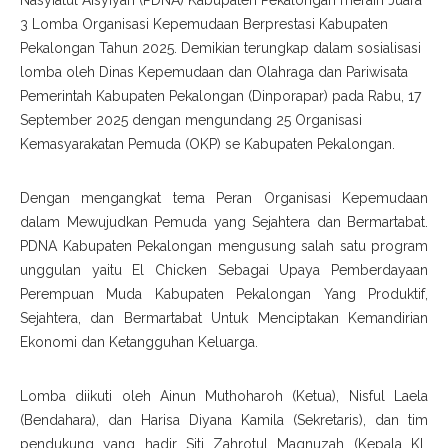
Nasyiatul Aisyiyah (PDNA) Kabupaten Pekalongan meraih Juara
3 Lomba Organisasi Kepemudaan Berprestasi Kabupaten
Pekalongan Tahun 2025. Demikian terungkap dalam sosialisasi
lomba oleh Dinas Kepemudaan dan Olahraga dan Pariwisata
Pemerintah Kabupaten Pekalongan (Dinporapar) pada Rabu, 17
September 2025 dengan mengundang 25 Organisasi
Kemasyarakatan Pemuda (OKP) se Kabupaten Pekalongan.
Dengan mengangkat tema Peran Organisasi Kepemudaan
dalam Mewujudkan Pemuda yang Sejahtera dan Bermartabat.
PDNA Kabupaten Pekalongan mengusung salah satu program
unggulan yaitu El Chicken Sebagai Upaya Pemberdayaan
Perempuan Muda Kabupaten Pekalongan Yang Produktif,
Sejahtera, dan Bermartabat Untuk Menciptakan Kemandirian
Ekonomi dan Ketangguhan Keluarga.
Lomba diikuti oleh Ainun Muthoharoh (Ketua), Nisful Laela
(Bendahara), dan Harisa Diyana Kamila (Sekretaris), dan tim
pendukung yang hadir Siti Zahrotul Maqnuzah (Kepala KL