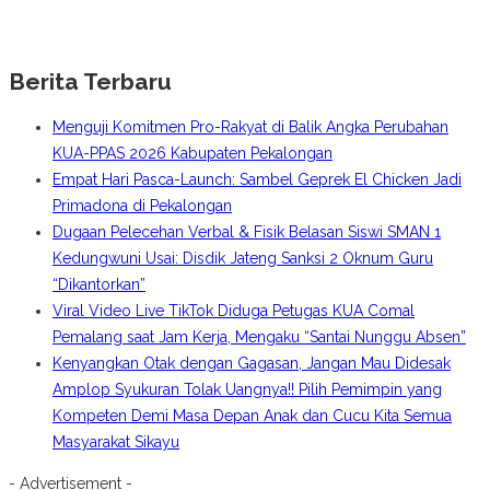
Berita Terbaru
Menguji Komitmen Pro-Rakyat di Balik Angka Perubahan
KUA-PPAS 2026 Kabupaten Pekalongan
Empat Hari Pasca-Launch: Sambel Geprek El Chicken Jadi
Primadona di Pekalongan
Dugaan Pelecehan Verbal & Fisik Belasan Siswi SMAN 1
Kedungwuni Usai: Disdik Jateng Sanksi 2 Oknum Guru
“Dikantorkan”
Viral Video Live TikTok Diduga Petugas KUA Comal
Pemalang saat Jam Kerja, Mengaku “Santai Nunggu Absen”
Kenyangkan Otak dengan Gagasan, Jangan Mau Didesak
Amplop Syukuran Tolak Uangnya!! Pilih Pemimpin yang
Kompeten Demi Masa Depan Anak dan Cucu Kita Semua
Masyarakat Sikayu
- Advertisement -