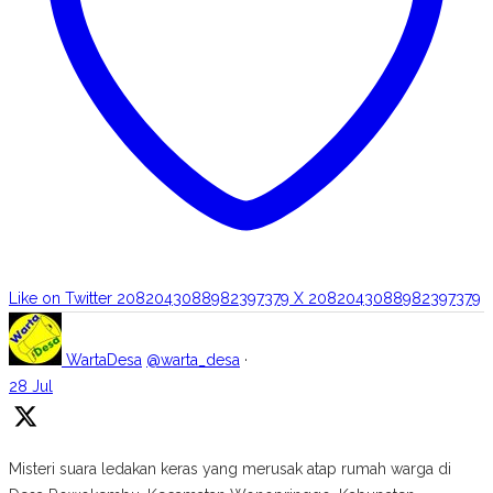
Like on Twitter 2082043088982397379
X
2082043088982397379
WartaDesa
@warta_desa
·
28 Jul
Misteri suara ledakan keras yang merusak atap rumah warga di