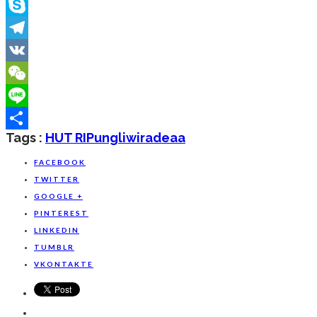
Messenger
Skype
Telegram
VK
WeChat
Line
Tags :
HUT RI
Pungli
Wiradeaa
Share
FACEBOOK
TWITTER
GOOGLE +
PINTEREST
LINKEDIN
TUMBLR
VKONTAKTE