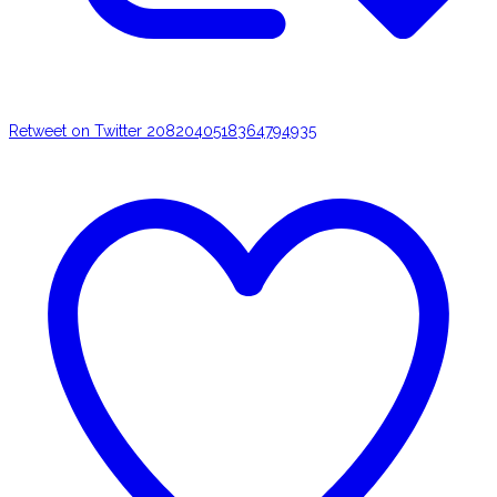
Retweet on Twitter 2082040518364794935