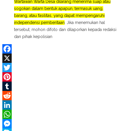
Wartawan Warta Desa dilarang menerima suap atau
sogokan dalam bentuk apapun, termasuk uang,
barang, atau fasilitas, yang dapat mempengaruhi
independensi pemberitaan
. Jika menemukan hal
tersebut, mohon difoto dan dilaporkan kepada redaksi
dan pihak kepolisian
Facebook
X
Twitter
Pinterest
Tumblr
Reddit
LinkedIn
WhatsApp