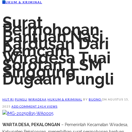
H
UKUM & KRIMINAL
Surat
Permohonan
Bantuan Nasi
Kardusan Dari
Pemcam
Wiradesa Tuai
Sorotan, LSM
Singgung
Dugaan Pungli
HUT RI
PUNGLI
WIRADEAA
HUKUM & KRIMINAL
BY
BUONO
ON
AGUSTUS 15,
2025
ADD COMMENT
2414 VIEWS
WARTA DESA, PEKALONGAN
– Pemerintah Kecamatan Wiradesa,
Kabupaten Pekalongan, menerbitkan surat permohonan bantuan