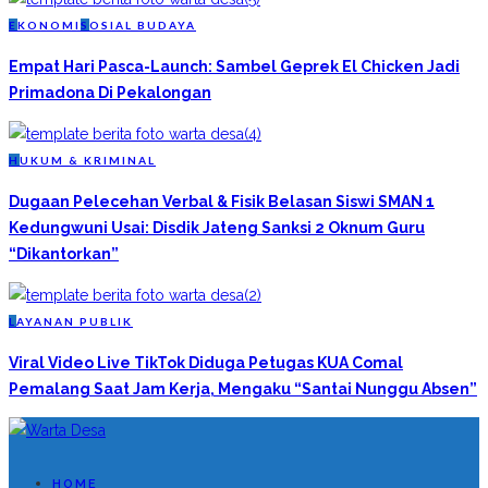
E
KONOMI
S
OSIAL BUDAYA
Empat Hari Pasca-Launch: Sambel Geprek El Chicken Jadi
Primadona Di Pekalongan
H
UKUM & KRIMINAL
Dugaan Pelecehan Verbal & Fisik Belasan Siswi SMAN 1
Kedungwuni Usai: Disdik Jateng Sanksi 2 Oknum Guru
“Dikantorkan”
L
AYANAN PUBLIK
Viral Video Live TikTok Diduga Petugas KUA Comal
Pemalang Saat Jam Kerja, Mengaku “Santai Nunggu Absen”
HOME