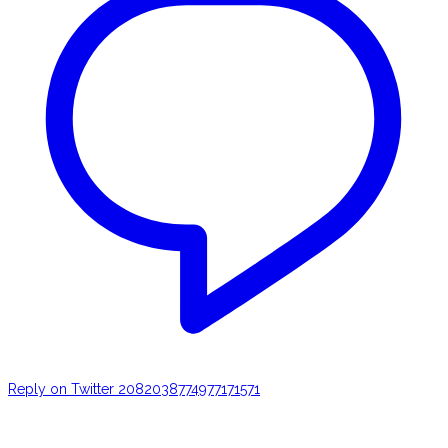
Reply on Twitter 2082038774977171571