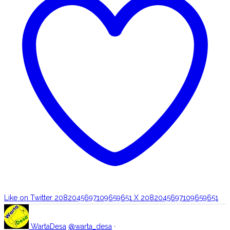
Like on Twitter 2082045697109659651
X
2082045697109659651
WartaDesa
@warta_desa
·