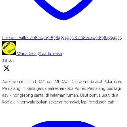
Like on Twitter 2082040518364794935
X
2082040518364794935
WartaDesa
@warta_desa
·
28 Jul
Apes benar nasib R (22) dan MR (24). Dua pemuda asal Petarukan,
Pemalang ini kena garuk Satresnarkoba Polres Pemalang pas lagi
asyik nongkrong santai di halaman rumah. Usut punya usut, dua
koplak ini ternyata bukan sekadar pemakai, tapi produsen cair