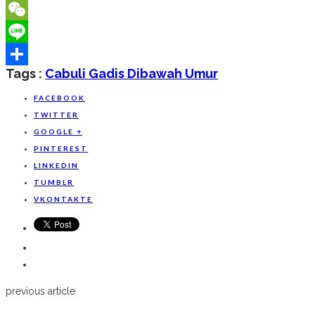
VK
WeChat
Line
Tags :
Cabuli Gadis Dibawah Umur
Share
FACEBOOK
TWITTER
GOOGLE +
PINTEREST
LINKEDIN
TUMBLR
VKONTAKTE
previous article