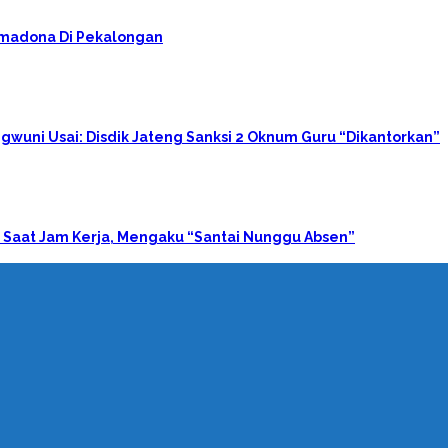
rimadona Di Pekalongan
gwuni Usai: Disdik Jateng Sanksi 2 Oknum Guru “Dikantorkan”
 Saat Jam Kerja, Mengaku “Santai Nunggu Absen”