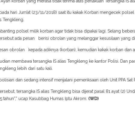
Ayah korban yang merasa tidak terima atas perlakuan Tersangka IS al
a hari Jum’at (23/11/2018) saat itu kakak Korban mengecek polsel m
as Tengkleng.
nting polsel milik korban agar tidak bisa dipakai lagi. Selang beber
sebut ada pesan berisi obrolan yang melanggar kesusilaan yang dik
san obrolan kepada adiknya (korban), kemudian kakak korban dan ay
mudian membawa tersangka IS alias Tengkleng ke kantor Polisi. Dan p
gkleng lebih dari satu kali.
polisian dan sedang intensif menjalani pemeriksaan oleh Unit PPA Sat
sebut, tersangka IS alias Tengkleng bisa dijerat pasal 81 ayat (2) 
15 tahun”,” ucap Kasubbag Humas Iptu Akrom.
(WD)