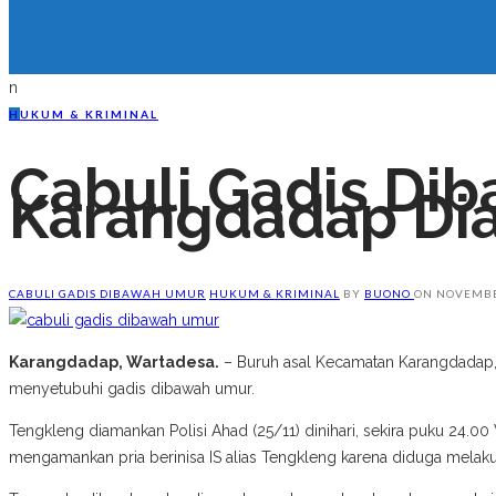
n
H
UKUM & KRIMINAL
Cabuli Gadis Dib
Karangdadap Dia
CABULI GADIS DIBAWAH UMUR
HUKUM & KRIMINAL
BY
BUONO
ON
NOVEMBE
Karangdadap, Wartadesa.
– Buruh asal Kecamatan Karangdadap, b
menyetubuhi gadis dibawah umur.
Tengkleng diamankan Polisi Ahad (25/11) dinihari, sekira puku 24
mengamankan pria berinisa IS alias Tengkleng karena diduga mela