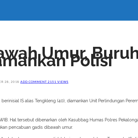
awah Umur, Buruh
mankan Polisi
R 28, 2018
ADD COMMENT
2151 VIEWS
erinisial IS alias Tengkleng (40), diamankan Unit Perlindungan Pere
.00 WIB. Hal tersebut dibenarkan oleh Kasubbag Humas Polres Pekalo
kukan pencabuan gadis dibawah umur.