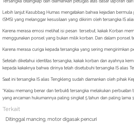
Tersangka ditangkap dan diamankan petugas atas dasar laporan dari 
Lebih lanjut Kasubbag Humas mengatakan bahwa kejadian bermula pad
(SMS) yang melanggar kesusilaan yang dikirim oleh tersangka IS ali
Karena merasa emosi melihat isi pesan tersebut, kakak Korban memba
menggunakan ponsel yang bukan milik korban. Dan dalam ponsel ter
Karena merasa curiga kepada tersangka yang sering mengirimkan pe
Setelah diketahui identitas tersangka, kakak korban dan ayahnya ke
kepada kakaknya bahwa dirinya telah disetubuhi tersangka IS alias Ten
Saat ini tersangka IS alias Tengkleng sudah diamankan oleh pihak Ke
“Kalau memang benar dan terbukti tersangka melakukan perbuatan ter
yang ancaman hukumannya paling singkat 5 tahun dan paling lama 
Terkait
Ditinggal mancing, motor digasak pencuri