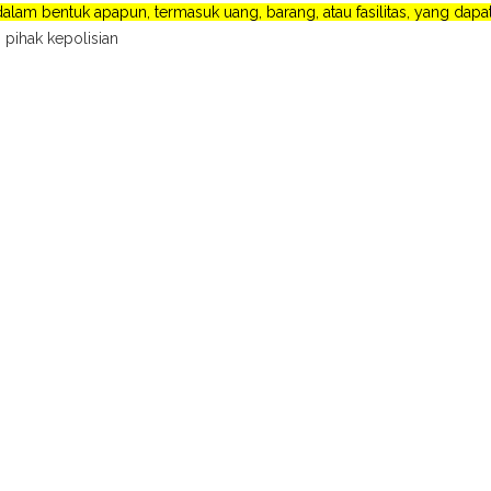
lam bentuk apapun, termasuk uang, barang, atau fasilitas, yang da
 pihak kepolisian