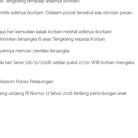
ias Tengkleng terhadap anaknya (korban).
ilik adiknya (korban). Didalam polsel tersebut ada obrolan pesan
apa hari kemudian kakak korban melihat adiknya (korban)
irimkan tersangka IS alias Tengkleng kepada Korban.
ahnya mencari identitas tersangka.
ada hari Senin (26/11/2018) sekitar pukul 07.00 WIB korban mengaku
 Reskrim Polres Pekalongan.
Undang-undang RI Nomor 17 tahun 2016 tentang perlindungan anak