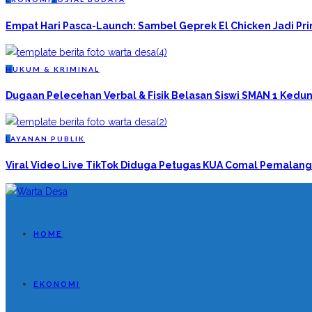
Empat Hari Pasca-Launch: Sambel Geprek El Chicken Jadi P
H
UKUM & KRIMINAL
Dugaan Pelecehan Verbal & Fisik Belasan Siswi SMAN 1 Kedun
L
AYANAN PUBLIK
Viral Video Live TikTok Diduga Petugas KUA Comal Pemalang
HOME
EKONOMI