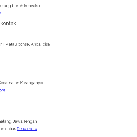
seorang buruh konveksi
e
 kontak
 HP atau ponsel Anda, bisa
i Kecamatan Karanganyar
ore
malang, Jawa Tengah
am, alias
Read more