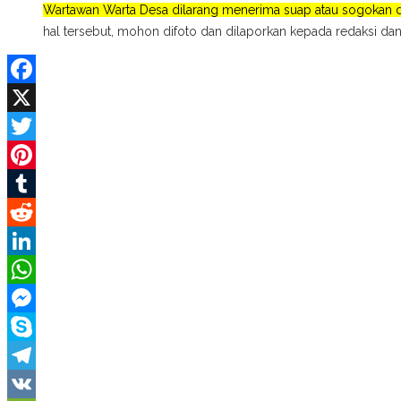
Wartawan Warta Desa dilarang menerima suap atau sogokan da
hal tersebut, mohon difoto dan dilaporkan kepada redaksi dan
Facebook
X
Twitter
Pinterest
Tumblr
Reddit
LinkedIn
WhatsApp
Messenger
Skype
Telegram