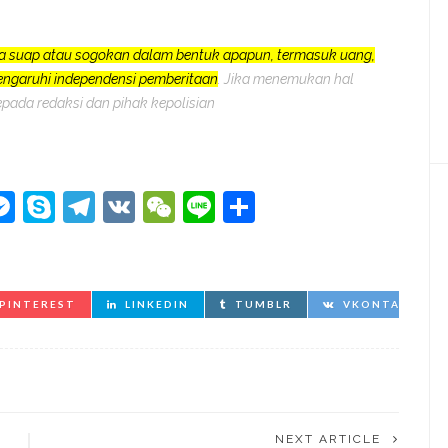
a suap atau sogokan dalam bentuk apapun, termasuk uang,
pengaruhi independensi pemberitaan
. Jika menemukan hal
epada redaksi dan pihak kepolisian
kedIn
hatsApp
Messenger
Skype
Telegram
VK
WeChat
Line
Share
PINTEREST
LINKEDIN
TUMBLR
VKONTAKTE
NEXT ARTICLE