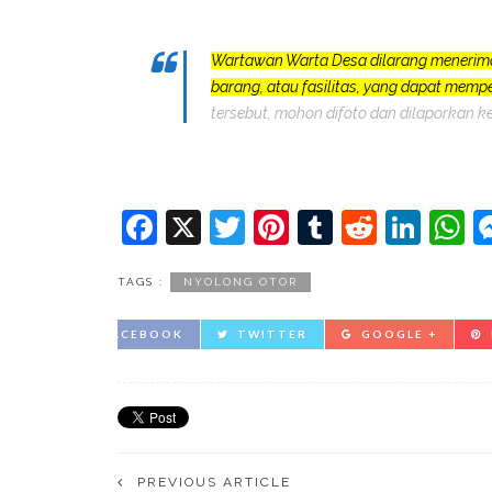
Wartawan Warta Desa dilarang menerim
barang, atau fasilitas, yang dapat mem
tersebut, mohon difoto dan dilaporkan k
Facebook
X
Twitter
Pinterest
Tumblr
Reddit
Lin
W
TAGS :
NYOLONG OTOR
FACEBOOK
TWITTER
GOOGLE +
PREVIOUS ARTICLE