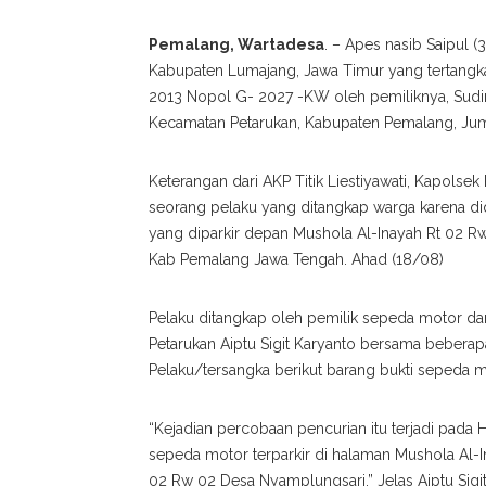
Pemalang, Wartadesa
. – Apes nasib Saipul 
Kabupaten Lumajang, Jawa Timur yang tertangk
2013 Nopol G- 2027 -KW oleh pemiliknya, Sudir
Kecamatan Petarukan, Kabupaten Pemalang, Jum’
Keterangan dari AKP Titik Liestiyawati, Kapol
seorang pelaku yang ditangkap warga karena d
yang diparkir depan Mushola Al-Inayah Rt 02 R
Kab Pemalang Jawa Tengah. Ahad (18/08)
Pelaku ditangkap oleh pemilik sepeda motor da
Petarukan Aiptu Sigit Karyanto bersama beber
Pelaku/tersangka berikut barang bukti sepeda
“Kejadian percobaan pencurian itu terjadi pada H
sepeda motor terparkir di halaman Mushola Al-I
02 Rw 02 Desa Nyamplungsari.” Jelas Aiptu Sigi