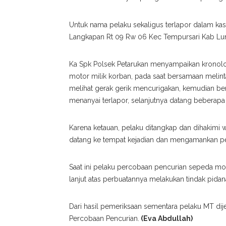
Untuk nama pelaku sekaligus terlapor dalam kasus
Langkapan Rt 09 Rw 06 Kec Tempursari Kab Lu
Ka Spk Polsek Petarukan menyampaikan kronolo
motor milik korban, pada saat bersamaan melin
melihat gerak gerik mencurigakan, kemudian ber
menanyai terlapor, selanjutnya datang beberap
Karena ketauan, pelaku ditangkap dan dihakimi 
datang ke tempat kejadian dan mengamankan pe
Saat ini pelaku percobaan pencurian sepeda mo
lanjut atas perbuatannya melakukan tindak pida
Dari hasil pemeriksaan sementara pelaku MT dij
Percobaan Pencurian.
(Eva Abdullah)