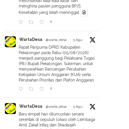
melontarkan kata-kata kasar dan
menghina pasien pengguna BPJS
Kesehatan yang telah meninggal
X
WartaDesa
@warta_desa
·
5 Agu
Rapat Paripurna DPRD Kabupaten
Pekalongan pada Rabu (05/08/2026)
menjadi panggung bagi Pelaksana Tugas
(Plt.) Bupati Pekalongan, Sukirman, untuk
menyerahkan Rancangan Perubahan
Kebijakan Umum Anggaran (KUA) serta
Perubahan Prioritas dan Plafon Anggaran
dutkan Narasi
Kasus Pemerasan Oknum KPK
X
bstansial Di Media Sosial,
Terhadap Bupati Pemalang
asan Omah Cendekia
Terungkap: Rp 1,9 Miliar
longan Buka Suara Dan
Dihimpun Dari Pejabat Daerah
WartaDesa
@warta_desa
·
5 Agu
 Tempuh Jalur Hukum
Untuk Urus Perkara
Baru empat hari diluncurkan secara
serentak di sepuluh lokasi oleh Lembaga
Amil Zakat Infaq dan Shadaqah