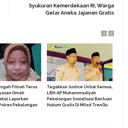
Syukuran Kemerdekaan RI, Warga
Gelar Aneka Jajanan Gratis
ngah Fitnah Terus
Tegakkan Justice Untuk Semua,
Disu
ayasan Omah
LBH-AP Muhammadiyah
Unsu
akal Laporkan
Pekalongan Sosialisasi Bantuan
Yay
Polres Pekalongan
Hukum Gratis Di Milad TrenQu
Peka
Siap