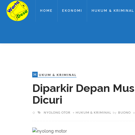
HOME
EKONOMI
HUKUM & KRIMINAL
H
UKUM & KRIMINAL
Diparkir Depan Mus
Dicuri
NYOLONG OTOR
HUKUM & KRIMINAL
by
BUONO