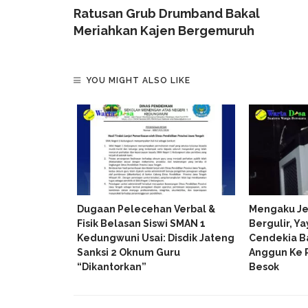
Ratusan Grub Drumband Bakal
Meriahkan Kajen Bergemuruh
YOU MIGHT ALSO LIKE
ngkat Desa
Dugaan Pelecehan Verbal &
Mengaku Je
r Terkuak,
Fisik Belasan Siswi SMAN 1
Bergulir, Y
ga Pelaku
Kedungwuni Usai: Disdik Jateng
Cendekia B
Sanksi 2 Oknum Guru
Anggun Ke 
“Dikantorkan”
Besok