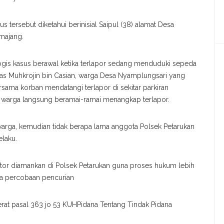
 tersebut diketahui berinisial Saipul (38) alamat Desa
majang.
gis kasus berawal ketika terlapor sedang menduduki sepeda
tas Muhkrojin bin Casian, warga Desa Nyamplungsari yang
sama korban mendatangi terlapor di sekitar parkiran
a warga langsung beramai-ramai menangkap terlapor.
warga, kemudian tidak berapa lama anggota Polsek Petarukan
laku.
tor diamankan di Polsek Petarukan guna proses hukum lebih
na percobaan pencurian
erat pasal 363 jo 53 KUHPidana Tentang Tindak Pidana