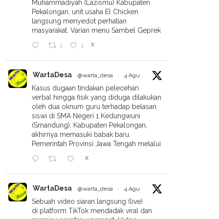
Muhammadiyah (Lazismu) Kabupaten
Pekalongan, unit usaha El Chicken
langsung menyedot perhatian
masyarakat. Varian menu Sambel Geprek
X
1
1
WartaDesa
@warta_desa
·
4 Agu
Kasus dugaan tindakan pelecehan
verbal hingga fisik yang diduga dilakukan
oleh dua oknum guru terhadap belasan
siswi di SMA Negeri 1 Kedungwuni
(Smandung), Kabupaten Pekalongan,
akhirnya memasuki babak baru.
Pemerintah Provinsi Jawa Tengah melalui
X
WartaDesa
@warta_desa
·
4 Agu
Sebuah video siaran langsung (live)
di platform TikTok mendadak viral dan