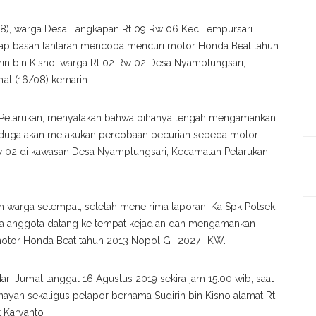
(38), warga Desa Langkapan Rt 09 Rw 06 Kec Tempursari
ap basah lantaran mencoba mencuri motor Honda Beat tahun
in bin Kisno, warga Rt 02 Rw 02 Desa Nyamplungsari,
at (16/08) kemarin.
sek Petarukan, menyatakan bahwa pihanya tengah mengamankan
iduga akan melakukan percobaan pecurian sepeda motor
w 02 di kawasan Desa Nyamplungsari, Kecamatan Petarukan
n warga setempat, setelah mene rima laporan, Ka Spk Polsek
apa anggota datang ke tempat kejadian dan mengamankan
 motor Honda Beat tahun 2013 Nopol G- 2027 -KW.
ari Jum’at tanggal 16 Agustus 2019 sekira jam 15.00 wib, saat
nayah sekaligus pelapor bernama Sudirin bin Kisno alamat Rt
t Karyanto