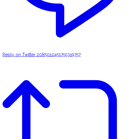
Reply on Twitter 2085010451755319757