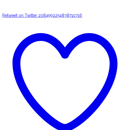
Retweet on Twitter 2084992254838710716