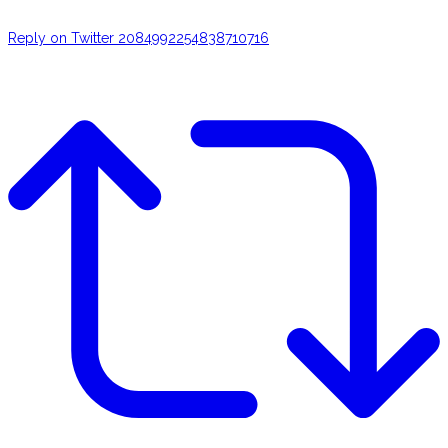
Reply on Twitter 2084992254838710716