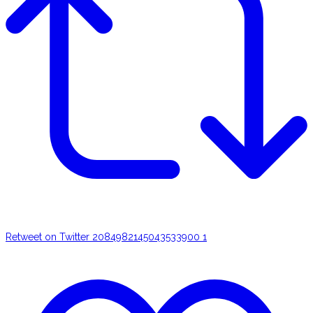
Retweet on Twitter 2084982145043533900
1