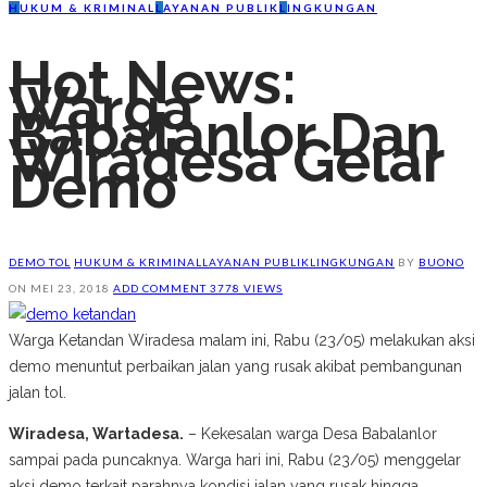
H
UKUM & KRIMINAL
L
AYANAN PUBLIK
L
INGKUNGAN
Hot News:
Warga
Babalanlor Dan
Wiradesa Gelar
Demo
DEMO TOL
HUKUM & KRIMINAL
LAYANAN PUBLIK
LINGKUNGAN
BY
BUONO
ON
MEI 23, 2018
ADD COMMENT
3778 VIEWS
Warga Ketandan Wiradesa malam ini, Rabu (23/05) melakukan aksi
demo menuntut perbaikan jalan yang rusak akibat pembangunan
jalan tol.
Wiradesa, Wartadesa.
– Kekesalan warga Desa Babalanlor
sampai pada puncaknya. Warga hari ini, Rabu (23/05) menggelar
aksi demo terkait parahnya kondisi jalan yang rusak hingga