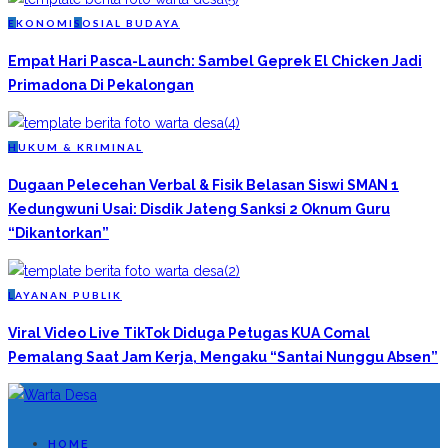
E
KONOMI
S
OSIAL BUDAYA
Empat Hari Pasca-Launch: Sambel Geprek El Chicken Jadi
Primadona Di Pekalongan
H
UKUM & KRIMINAL
Dugaan Pelecehan Verbal & Fisik Belasan Siswi SMAN 1
Kedungwuni Usai: Disdik Jateng Sanksi 2 Oknum Guru
“Dikantorkan”
L
AYANAN PUBLIK
Viral Video Live TikTok Diduga Petugas KUA Comal
Pemalang Saat Jam Kerja, Mengaku “Santai Nunggu Absen”
HOME