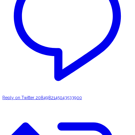
Reply on Twitter 2084982145043533900