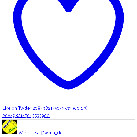
Like on Twitter 2084982145043533900
1
X
2084982145043533900
WartaDesa
@warta_desa
·