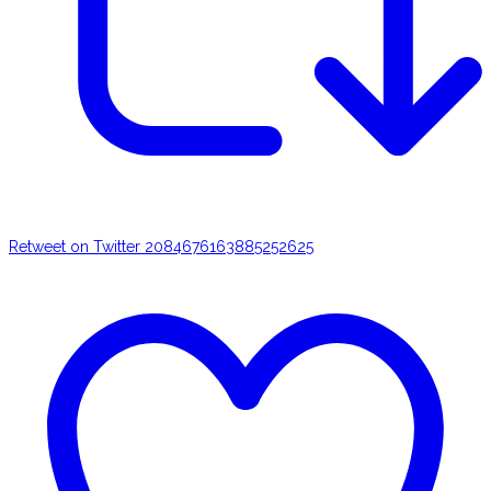
Retweet on Twitter 2084676163885252625