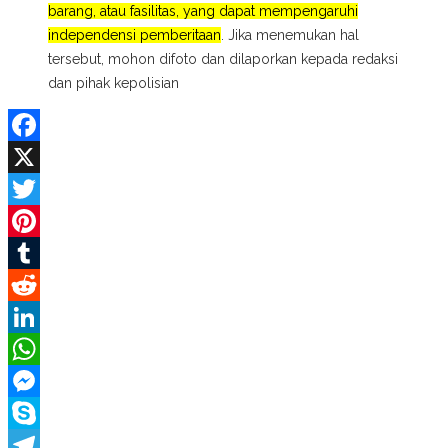
barang, atau fasilitas, yang dapat mempengaruhi
independensi pemberitaan
. Jika menemukan hal
tersebut, mohon difoto dan dilaporkan kepada redaksi
dan pihak kepolisian
Facebook
X
Twitter
Pinterest
Tumblr
Reddit
LinkedIn
WhatsApp
Messenger
Skype