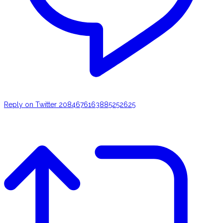
Reply on Twitter 2084676163885252625