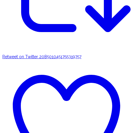
Retweet on Twitter 2085010451755319757