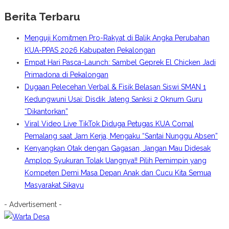
Berita Terbaru
Menguji Komitmen Pro-Rakyat di Balik Angka Perubahan
KUA-PPAS 2026 Kabupaten Pekalongan
Empat Hari Pasca-Launch: Sambel Geprek El Chicken Jadi
Primadona di Pekalongan
Dugaan Pelecehan Verbal & Fisik Belasan Siswi SMAN 1
Kedungwuni Usai: Disdik Jateng Sanksi 2 Oknum Guru
“Dikantorkan”
Viral Video Live TikTok Diduga Petugas KUA Comal
Pemalang saat Jam Kerja, Mengaku “Santai Nunggu Absen”
Kenyangkan Otak dengan Gagasan, Jangan Mau Didesak
Amplop Syukuran Tolak Uangnya!! Pilih Pemimpin yang
Kompeten Demi Masa Depan Anak dan Cucu Kita Semua
Masyarakat Sikayu
- Advertisement -