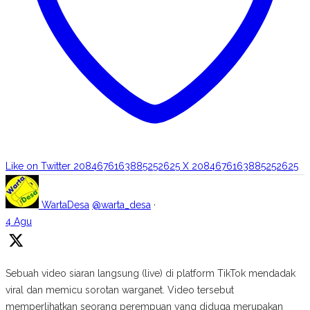
Like on Twitter 2084676163885252625
X
2084676163885252625
WartaDesa
@warta_desa
·
4 Agu
Sebuah video siaran langsung (live) di platform TikTok mendadak
viral dan memicu sorotan warganet. Video tersebut
memperlihatkan seorang perempuan yang diduga merupakan