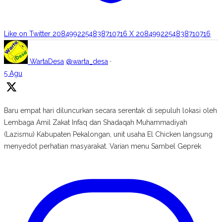
Like on Twitter 2084992254838710716
X
2084992254838710716
WartaDesa
@warta_desa
·
5 Agu
Baru empat hari diluncurkan secara serentak di sepuluh lokasi oleh
Lembaga Amil Zakat Infaq dan Shadaqah Muhammadiyah
(Lazismu) Kabupaten Pekalongan, unit usaha El Chicken langsung
menyedot perhatian masyarakat. Varian menu Sambel Geprek