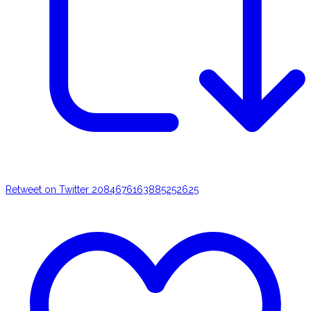
Retweet on Twitter 2084676163885252625