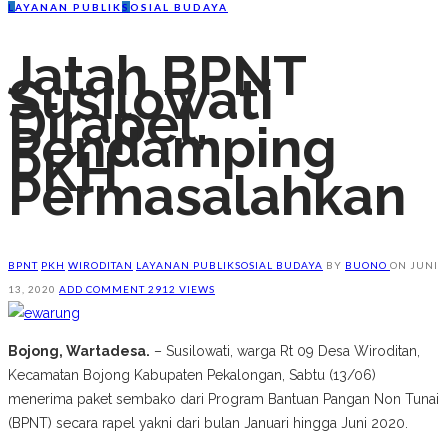
L
AYANAN PUBLIK
S
OSIAL BUDAYA
Jatah BPNT
Susilowati
Dirapel,
Pendamping
PKH
Permasalahkan
BPNT
PKH
WIRODITAN
LAYANAN PUBLIK
SOSIAL BUDAYA
BY
BUONO
ON
JUNI
13, 2020
ADD COMMENT
2912 VIEWS
Bojong, Wartadesa.
– Susilowati, warga Rt 09 Desa Wiroditan,
Kecamatan Bojong Kabupaten Pekalongan, Sabtu (13/06)
menerima paket sembako dari Program Bantuan Pangan Non Tunai
(BPNT) secara rapel yakni dari bulan Januari hingga Juni 2020.