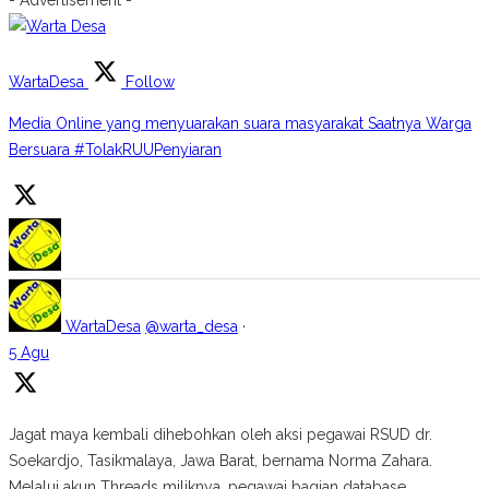
- Advertisement -
WartaDesa
Follow
Media Online yang menyuarakan suara masyarakat Saatnya Warga
Bersuara #TolakRUUPenyiaran
WartaDesa
@warta_desa
·
5 Agu
Jagat maya kembali dihebohkan oleh aksi pegawai RSUD dr.
Soekardjo, Tasikmalaya, Jawa Barat, bernama Norma Zahara.
Melalui akun Threads miliknya, pegawai bagian database