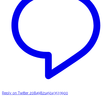
Reply on Twitter 2084982145043533900