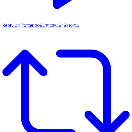
Reply on Twitter 2084992254838710716