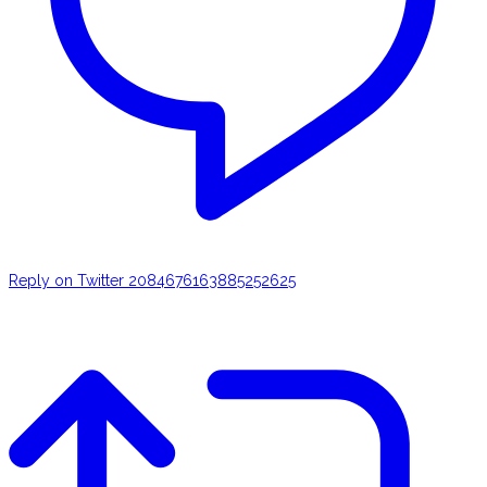
Reply on Twitter 2084676163885252625