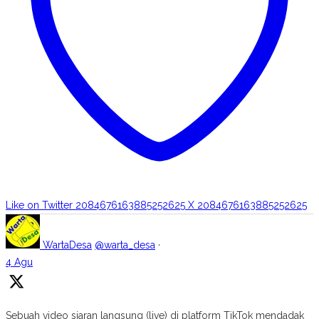
Like on Twitter 2084676163885252625
X
2084676163885252625
WartaDesa
@warta_desa
·
4 Agu
Sebuah video siaran langsung (live) di platform TikTok mendadak