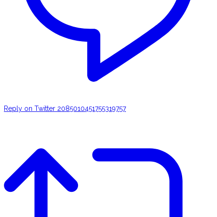
Reply on Twitter 2085010451755319757