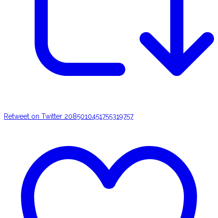
Retweet on Twitter 2085010451755319757