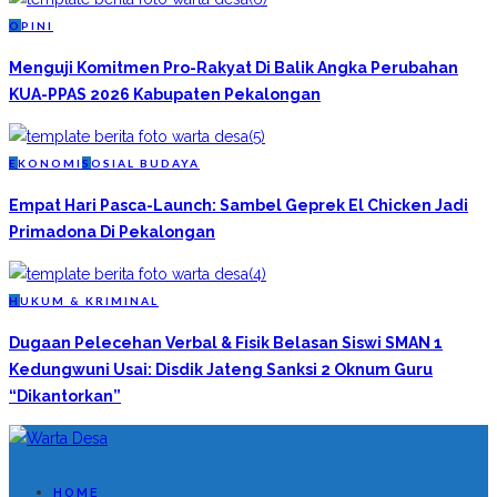
O
PINI
Menguji Komitmen Pro-Rakyat Di Balik Angka Perubahan
KUA-PPAS 2026 Kabupaten Pekalongan
E
KONOMI
S
OSIAL BUDAYA
Empat Hari Pasca-Launch: Sambel Geprek El Chicken Jadi
Primadona Di Pekalongan
H
UKUM & KRIMINAL
Dugaan Pelecehan Verbal & Fisik Belasan Siswi SMAN 1
Kedungwuni Usai: Disdik Jateng Sanksi 2 Oknum Guru
“Dikantorkan”
HOME