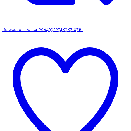
Retweet on Twitter 2084992254838710716