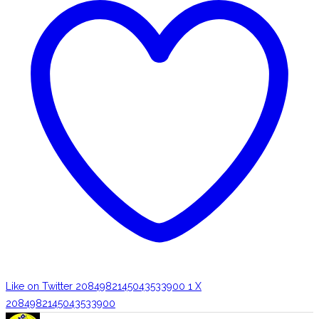
Like on Twitter 2084982145043533900
1
X
2084982145043533900