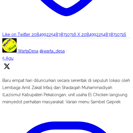
Like on Twitter 2084992254838710716
X
2084992254838710716
WartaDesa
@warta_desa
·
5 Agu
Baru empat hari diluncurkan secara serentak di sepuluh lokasi oleh
Lembaga Amil Zakat Infaq dan Shadaqah Muhammadiyah
(Lazismu) Kabupaten Pekalongan, unit usaha El Chicken langsung
menyedot perhatian masyarakat. Varian menu Sambel Geprek