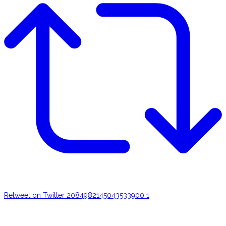
Retweet on Twitter 2084982145043533900
1