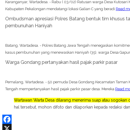
Karanganyar, Wartadesa. - Rabu ( 03/02) Ratusan warga Desa Kutosar
Kabupaten Pekalongan mendatangi lokasi Galian C yang beradi
Read m
Ombudsman apresiasi Polres Batang bentuk tim khusus ta
pembunuhan Haniyah
Batang, Wartadesa. - Polres Batang Jawa Tengah menegaskan komitm
kasus pembunuhan yang menewaskan Haniyah (35), warga Desa Gapu
Warga Gondang pertanyakan hasil pajak parkir pasar
Pemalang, Wartadesa. - 50 pemuda Desa Gondang Kecamatan Taman 
Tengah mempertanyakan hasil pajak parkir pasar desa. Mereka
Read m
Wartawan Warta Desa dilarang menerima suap atau sogokan da
hal tersebut, mohon difoto dan dilaporkan kepada redaksi dan
Facebook