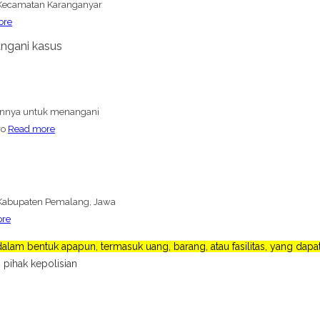
i Kecamatan Karanganyar
ore
ngani kasus
ennya untuk menangani
ro
Read more
Kabupaten Pemalang, Jawa
ore
lam bentuk apapun, termasuk uang, barang, atau fasilitas, yang da
 pihak kepolisian