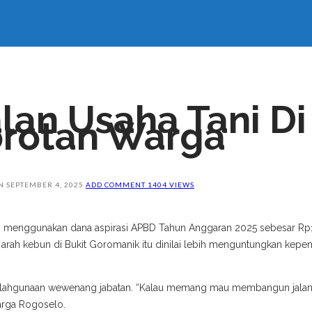
an Usaha Tani Di
orotan Warga
N
SEPTEMBER 4, 2025
ADD COMMENT
1404 VIEWS
g menggunakan dana aspirasi APBD Tahun Anggaran 2025 sebesar Rp
 arah kebun di Bukit Goromanik itu dinilai lebih menguntungkan kep
ahgunaan wewenang jabatan. “Kalau memang mau membangun jalan usah
arga Rogoselo.