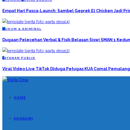
Empat Hari Pasca-Launch: Sambel Geprek El Chicken Jadi P
H
UKUM & KRIMINAL
Dugaan Pelecehan Verbal & Fisik Belasan Siswi SMAN 1 Kedun
L
AYANAN PUBLIK
Viral Video Live TikTok Diduga Petugas KUA Comal Pemalang
HOME
EKONOMI