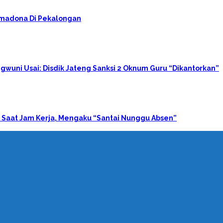
rimadona Di Pekalongan
gwuni Usai: Disdik Jateng Sanksi 2 Oknum Guru “Dikantorkan”
 Saat Jam Kerja, Mengaku “Santai Nunggu Absen”