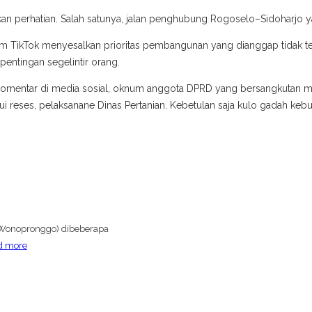
 perhatian. Salah satunya, jalan penghubung Rogoselo–Sidoharjo ya
form TikTok menyesalkan prioritas pembangunan yang dianggap tidak t
entingan segelintir orang.
a komentar di media sosial, oknum anggota DPRD yang bersangkutan me
ui reses, pelaksanane Dinas Pertanian. Kebetulan saja kulo gadah kebun
 (Wonopronggo) dibeberapa
d more