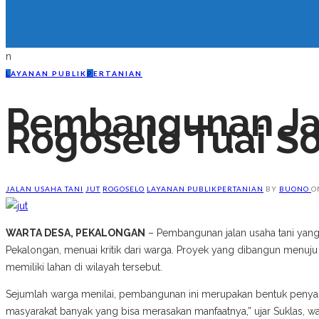
n
L
AYANAN PUBLIK
P
ERTANIAN
Pembangunan Jal
Rogoselo Tuai S
JALAN USAHA TANI
JUT
ROGOSELO
LAYANAN PUBLIK
PERTANIAN
BY
BUONO
O
WARTA DESA, PEKALONGAN
– Pembangunan jalan usaha tani yan
Pekalongan, menuai kritik dari warga. Proyek yang dibangun menuju
memiliki lahan di wilayah tersebut.
Sejumlah warga menilai, pembangunan ini merupakan bentuk penyal
masyarakat banyak yang bisa merasakan manfaatnya,” ujar Suklas, w