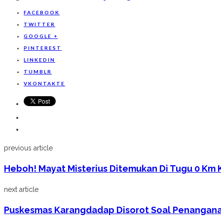
FACEBOOK
TWITTER
GOOGLE +
PINTEREST
LINKEDIN
TUMBLR
VKONTAKTE
previous article
Heboh! Mayat Misterius Ditemukan Di Tugu 0 Km 
next article
Puskesmas Karangdadap Disorot Soal Penanganan P