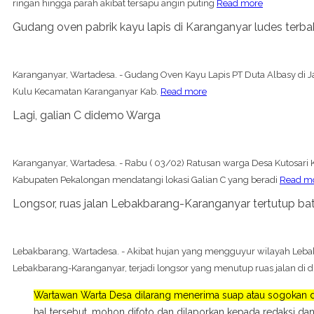
ringan hingga parah akibat tersapu angin puting
Read more
Gudang oven pabrik kayu lapis di Karanganyar ludes terba
Karanganyar, Wartadesa. - Gudang Oven Kayu Lapis PT Duta Albasy di Ja
Kulu Kecamatan Karanganyar Kab.
Read more
Lagi, galian C didemo Warga
Karanganyar, Wartadesa. - Rabu ( 03/02) Ratusan warga Desa Kutosar
Kabupaten Pekalongan mendatangi lokasi Galian C yang beradi
Read m
Longsor, ruas jalan Lebakbarang-Karanganyar tertutup ba
Lebakbarang, Wartadesa. - Akibat hujan yang mengguyur wilayah Lebak
Lebakbarang-Karanganyar, terjadi longsor yang menutup ruas jalan di 
Wartawan Warta Desa dilarang menerima suap atau sogokan da
hal tersebut, mohon difoto dan dilaporkan kepada redaksi dan