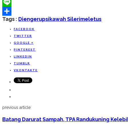
WeChat
Line
Tags :
Dieng
Erupsi
Kawah Sileri
Meletus
Share
FACEBOOK
TWITTER
GOOGLE +
PINTEREST
LINKEDIN
TUMBLR
VKONTAKTE
previous article
Batang Darurat Sampah, TPA Randukuning Kelebi