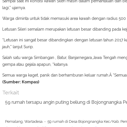
Sampai saat ini kondisi kawah Sileri masih dalam pemantauan dan be
lagi,” ujarnya.
Warga diminta untuk tidak memasuki area kawah dengan radius 500 m
Letusan Sileri semalam merupakan letusan besar dibanding pada kejadi
“Letusan ini sangat besar dibandingkan dengan letusan tahun 2017 k
jauh,” lanjut Surip.
Salah satu warga Simbangan , Batur, Banjarnegara,Jawa Tengah mengu
gempa atau gejala apapun, “katanya.
Semua warga kaget, panik dan berhamburan keluar rumah.Â “Semua k
(Sumber: Kompas)
Terkait
59 rumah tersapu angin puting beliung di Bojongnangka 
Pemalang, Wartadesa. - 59 rumah di Desa Bojongnangka Kec/Kab. Pe