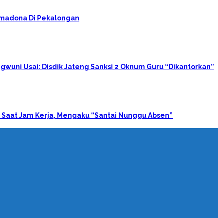
rimadona Di Pekalongan
gwuni Usai: Disdik Jateng Sanksi 2 Oknum Guru “Dikantorkan”
 Saat Jam Kerja, Mengaku “Santai Nunggu Absen”