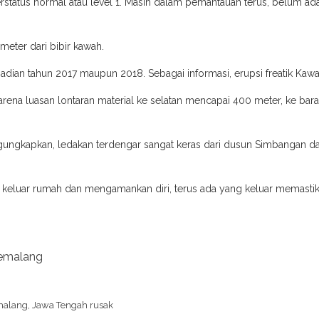
rstatus normal atau level 1.“Masih dalam pemantauan terus, belum ad
eter dari bibir kawah.
an tahun 2017 maupun 2018. Sebagai informasi, erupsi freatik Kawah Si
arena luasan lontaran material ke selatan mencapai 400 meter, ke bar
ngkapkan, ledakan terdengar sangat keras dari dusun Simbangan dan w
eluar rumah dan mengamankan diri, terus ada yang keluar memastikan
Pemalang
malang, Jawa Tengah rusak