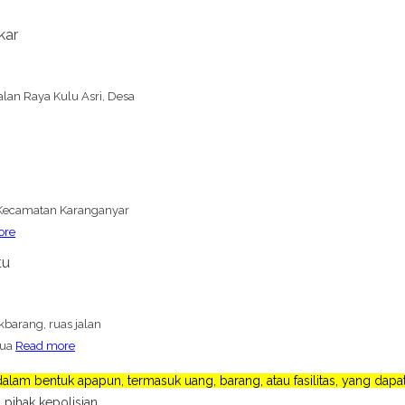
kar
lan Raya Kulu Asri, Desa
i Kecamatan Karanganyar
ore
tu
barang, ruas jalan
dua
Read more
lam bentuk apapun, termasuk uang, barang, atau fasilitas, yang da
 pihak kepolisian