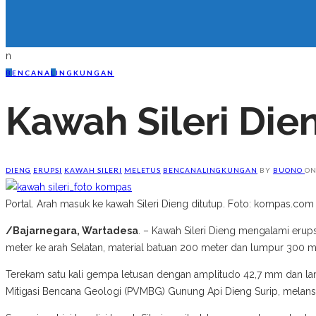
n
B
ENCANA
L
INGKUNGAN
Kawah Sileri Di
DIENG
ERUPSI
KAWAH SILERI
MELETUS
BENCANA
LINGKUNGAN
BY
BUONO
O
Portal. Arah masuk ke kawah Sileri Dieng ditutup. Foto: kompas.com
/Bajarnegara, Wartadesa
. – Kawah Sileri Dieng mengalami erup
meter ke arah Selatan, material batuan 200 meter dan lumpur 300 me
Terekam satu kali gempa letusan dengan amplitudo 42,7 mm dan la
Mitigasi Bencana Geologi (PVMBG) Gunung Api Dieng Surip, melans