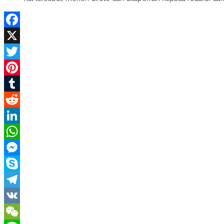
Facebook
X
Twitter
Pinterest
Tumblr
Reddit
LinkedIn
WhatsApp
Messenger
Skype
Telegram
VK