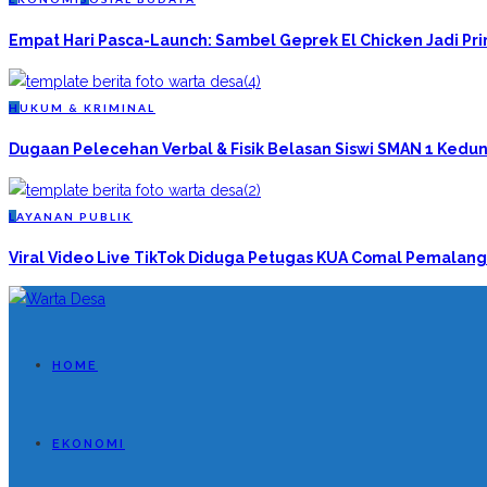
Empat Hari Pasca-Launch: Sambel Geprek El Chicken Jadi P
H
UKUM & KRIMINAL
Dugaan Pelecehan Verbal & Fisik Belasan Siswi SMAN 1 Kedun
L
AYANAN PUBLIK
Viral Video Live TikTok Diduga Petugas KUA Comal Pemalang
HOME
EKONOMI