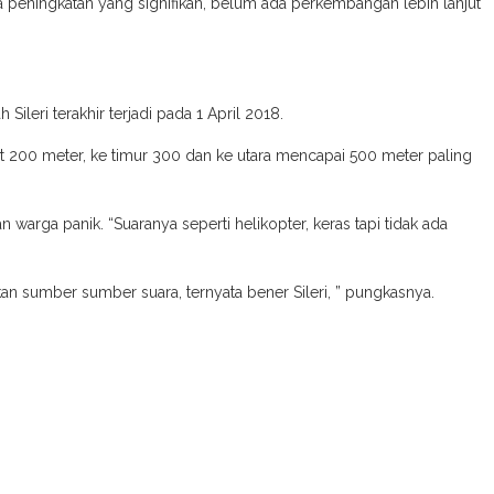
a peningkatan yang signifikan, belum ada perkembangan lebih lanjut
leri terakhir terjadi pada 1 April 2018.
at 200 meter, ke timur 300 dan ke utara mencapai 500 meter paling
arga panik. “Suaranya seperti helikopter, keras tapi tidak ada
 sumber sumber suara, ternyata bener Sileri, ” pungkasnya.