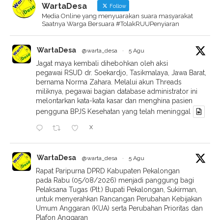
WartaDesa
Follow
Media Online yang menyuarakan suara masyarakat
Saatnya Warga Bersuara #TolakRUUPenyiaran
WartaDesa
@warta_desa
·
5 Agu
Jagat maya kembali dihebohkan oleh aksi
pegawai RSUD dr. Soekardjo, Tasikmalaya, Jawa Barat,
bernama Norma Zahara. Melalui akun Threads
miliknya, pegawai bagian database administrator ini
melontarkan kata-kata kasar dan menghina pasien
pengguna BPJS Kesehatan yang telah meninggal
X
WartaDesa
@warta_desa
·
5 Agu
Rapat Paripurna DPRD Kabupaten Pekalongan
pada Rabu (05/08/2026) menjadi panggung bagi
Pelaksana Tugas (Plt.) Bupati Pekalongan, Sukirman,
untuk menyerahkan Rancangan Perubahan Kebijakan
Umum Anggaran (KUA) serta Perubahan Prioritas dan
Plafon Anggaran