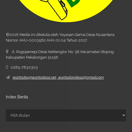
©2016 Media ini dikelola oleh Yayasan Gema Desa Nusantara.
Nomor AHU-0003562.AHA.01.04 Tahun 2017.
Jl. Rogopenepi Desa Ketitanglor No. 58 Kecamatan Bojong
Kabupaten Pekalongan 51156
0285-7830303
wartades@wartadesa.net, wartadaridesa@gmail.com
Index Berita