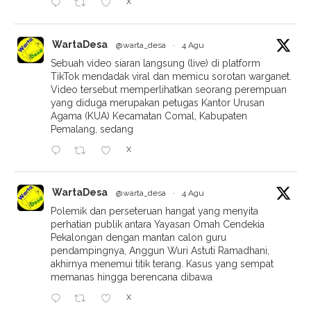
X
WartaDesa
@warta_desa
·
4 Agu
Sebuah video siaran langsung (live) di platform
TikTok mendadak viral dan memicu sorotan warganet.
Video tersebut memperlihatkan seorang perempuan
yang diduga merupakan petugas Kantor Urusan
Agama (KUA) Kecamatan Comal, Kabupaten
Pemalang, sedang
X
WartaDesa
@warta_desa
·
4 Agu
Polemik dan perseteruan hangat yang menyita
perhatian publik antara Yayasan Omah Cendekia
Pekalongan dengan mantan calon guru
pendampingnya, Anggun Wuri Astuti Ramadhani,
akhirnya menemui titik terang. Kasus yang sempat
memanas hingga berencana dibawa
X