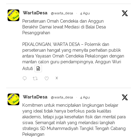
WartaDesa
@warta_desa
·
4 Agu
Perseteruan Omah Cendekia dan Anggun
Berakhir Damai lewat Mediasi di Balai Desa
Pesanggrahan
PEKALONGAN, WARTA DESA – Polemik dan
perseteruan hangat yang menyita perhatian publik
antara Yayasan Omah Cendekia Pekalongan dengan
mantan calon guru pendampingnya, Anggun Wuri
Astuti
X
WartaDesa
@warta_desa
·
4 Agu
Komitmen untuk menciptakan lingkungan belajar
yang ideal tidak hanya berfokus pada kualitas
akademis, tetapi juga kesehatan fisik dan mental para
siswa. Semangat inilah yang melandasi langkah
strategis SD Muhammadiyah Tangkil Tengah Cabang
Pekajangan