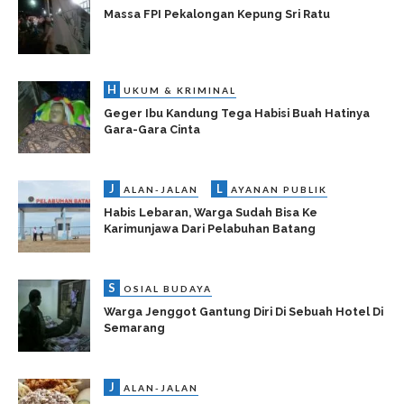
Massa FPI Pekalongan Kepung Sri Ratu
H
UKUM & KRIMINAL
Geger Ibu Kandung Tega Habisi Buah Hatinya
Gara-Gara Cinta
J
L
ALAN-JALAN
AYANAN PUBLIK
Habis Lebaran, Warga Sudah Bisa Ke
Karimunjawa Dari Pelabuhan Batang
S
OSIAL BUDAYA
Warga Jenggot Gantung Diri Di Sebuah Hotel Di
Semarang
J
ALAN-JALAN