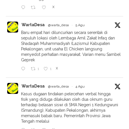
X
WartaDesa
@warta_desa
·
5 Agu
Baru empat hari diluncurkan secara serentak di
sepuluh lokasi oleh Lembaga Amil Zakat Infaq dan
Shadaqah Muhammadiyah (Lazismu) Kabupaten
Pekalongan, unit usaha El Chicken langsung
menyedot perhatian masyarakat. Varian menu Sambel
Geprek
X
1
1
WartaDesa
@warta_desa
·
4 Agu
Kasus dugaan tindakan pelecehan verbal hingga
fisik yang diduga dilakukan oleh dua oknum guru
terhadap belasan siswi di SMA Negeri 1 Kedungwuni
(Smandung), Kabupaten Pekalongan, akhirnya
memasuki babak baru. Pemerintah Provinsi Jawa
Tengah melalui