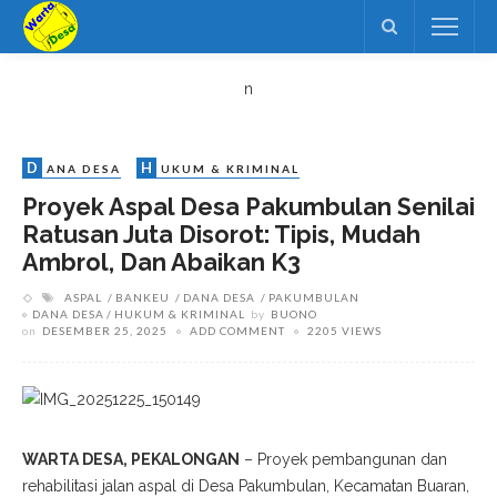
n
D
H
ANA DESA
UKUM & KRIMINAL
Proyek Aspal Desa Pakumbulan Senilai
Ratusan Juta Disorot: Tipis, Mudah
Ambrol, Dan Abaikan K3
ASPAL
BANKEU
DANA DESA
PAKUMBULAN
DANA DESA
HUKUM & KRIMINAL
by
BUONO
on
DESEMBER 25, 2025
ADD COMMENT
2205 VIEWS
WARTA DESA,
PEKALONGAN
– Proyek pembangunan dan
rehabilitasi jalan aspal di Desa Pakumbulan, Kecamatan Buaran,