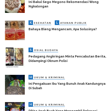
Ini Bakul Sego Megono Rekomendasi Wong
Ngkalongan
K
L
ESEHATAN
AYANAN PUBLIK
Bahaya Bleng Mengancam, Apa Solusinya?
S
OSIAL BUDAYA
Pedagang Angkringan Minta Pencabutan Berita,
Didampingi Oknum Polisi
H
UKUM & KRIMINAL
Ini Pengakuan Ibu Yang Bunuh Anak Kandungnya
Di Subah
H
UKUM & KRIMINAL
Dikira Anak Buah Yang Mengambil Dekorasi