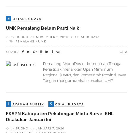
S
OSIAL BUDAYA
UMK Pemalang Belum Pasti Naik
by
BUONO
on
NOVEMBER 2, 2020
SOSIAL BUDAYA
PEMALANG
UMK
SHARE
0
Pemalang, WartaDesa. - Kementrian Tenaga
Kerja tidak menaikkan Upah Mimimum
Regional (UMR), dan Pemerintah Provinsi Jawa
Tengah mengumumkan kenaikan UMP
L
S
AYANAN PUBLIK
OSIAL BUDAYA
FKSPN Kabupaten Pekalongan Minta Survei KHL
Dilakukan Januari Ini
by
BUONO
on
JANUARI 7, 2020
LAYANAN PUBLIK
SOSIAL BUDAYA