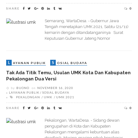
SHARE
0
Semarang, WartaDesa. - Gubernur Jawa
Tengah menetapkan UMK 2021, Sabtu (21/11)
kemarin dengan ditandatanganinya Surat
Keputusan Gubernur Jateng Nomor
L
S
AYANAN PUBLIK
OSIAL BUDAYA
Tak Ada Titik Temu, Usulan UMK Kota Dan Kabupaten
Pekalongan Dua Versi
by
BUONO
on
NOVEMBER 16, 2020
LAYANAN PUBLIK
SOSIAL BUDAYA
PEKALONGAN
UMK
UMK 2021
SHARE
0
Pekalongan, WartaDesa. - Sidang dewan
pengupahan di Kota dan Kabupaten
Pekalongan mengalami kebuntuan alias
deadlock. Masing-masing pihak bersikeras