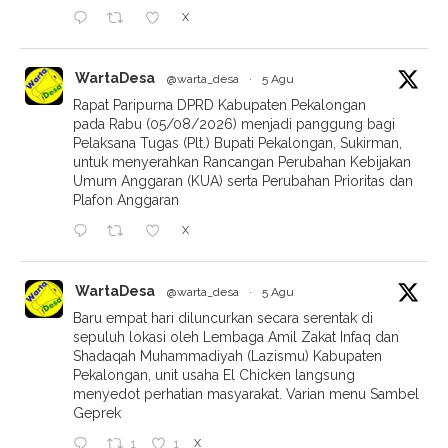
X
WartaDesa
@warta_desa
·
5 Agu
Rapat Paripurna DPRD Kabupaten Pekalongan
pada Rabu (05/08/2026) menjadi panggung bagi
Pelaksana Tugas (Plt.) Bupati Pekalongan, Sukirman,
untuk menyerahkan Rancangan Perubahan Kebijakan
Umum Anggaran (KUA) serta Perubahan Prioritas dan
Plafon Anggaran
X
WartaDesa
@warta_desa
·
5 Agu
Baru empat hari diluncurkan secara serentak di
sepuluh lokasi oleh Lembaga Amil Zakat Infaq dan
Shadaqah Muhammadiyah (Lazismu) Kabupaten
Pekalongan, unit usaha El Chicken langsung
menyedot perhatian masyarakat. Varian menu Sambel
Geprek
X
1
1