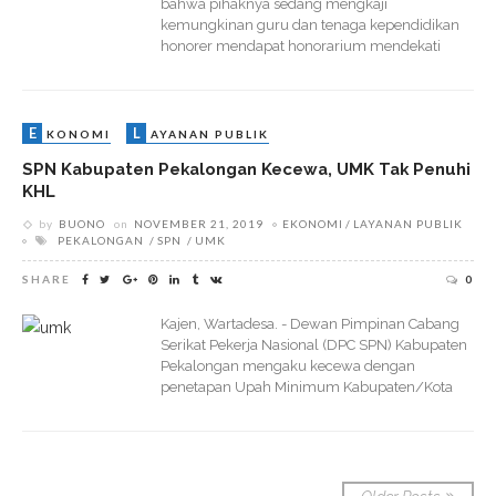
bahwa pihaknya sedang mengkaji
kemungkinan guru dan tenaga kependidikan
honorer mendapat honorarium mendekati
E
L
KONOMI
AYANAN PUBLIK
SPN Kabupaten Pekalongan Kecewa, UMK Tak Penuhi
KHL
by
BUONO
on
NOVEMBER 21, 2019
EKONOMI
LAYANAN PUBLIK
PEKALONGAN
SPN
UMK
SHARE
0
Kajen, Wartadesa. - Dewan Pimpinan Cabang
Serikat Pekerja Nasional (DPC SPN) Kabupaten
Pekalongan mengaku kecewa dengan
penetapan Upah Minimum Kabupaten/Kota