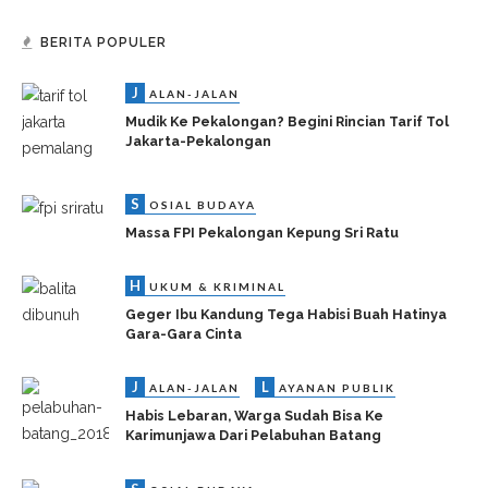
BERITA POPULER
J
ALAN-JALAN
Mudik Ke Pekalongan? Begini Rincian Tarif Tol
Jakarta-Pekalongan
S
OSIAL BUDAYA
Massa FPI Pekalongan Kepung Sri Ratu
H
UKUM & KRIMINAL
Geger Ibu Kandung Tega Habisi Buah Hatinya
Gara-Gara Cinta
J
L
ALAN-JALAN
AYANAN PUBLIK
Habis Lebaran, Warga Sudah Bisa Ke
Karimunjawa Dari Pelabuhan Batang