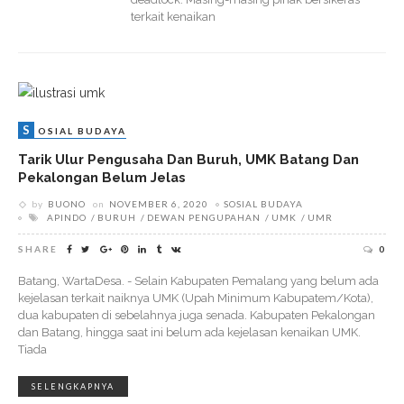
terkait kenaikan
S
OSIAL BUDAYA
Tarik Ulur Pengusaha Dan Buruh, UMK Batang Dan
Pekalongan Belum Jelas
by
BUONO
on
NOVEMBER 6, 2020
SOSIAL BUDAYA
APINDO
BURUH
DEWAN PENGUPAHAN
UMK
UMR
SHARE
0
Batang, WartaDesa. - Selain Kabupaten Pemalang yang belum ada
kejelasan terkait naiknya UMK (Upah Minimum Kabupatem/Kota),
dua kabupaten di sebelahnya juga senada. Kabupaten Pekalongan
dan Batang, hingga saat ini belum ada kejelasan kenaikan UMK.
Tiada
SELENGKAPNYA