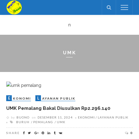
n
UMK
E
L
KONOMI
AYANAN PUBLIK
UMK Pemalang Bakal Diusulkan Rp2.296.140
by
BUONO
on
DESEMBER 11, 2024
EKONOMI
LAYANAN PUBLIK
BURUH
PEMALANG
UMK
SHARE
0