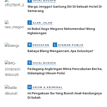
S
OSIAL BUDAYA
Warga Jenggot Gantung Diri Di Sebuah Hotel Di
Semarang
J
ALAN-JALAN
Ini Bakul Sego Megono Rekomendasi Wong
Ngkalongan
K
L
ESEHATAN
AYANAN PUBLIK
Bahaya Bleng Mengancam, Apa Solusinya?
S
OSIAL BUDAYA
Pedagang Angkringan Minta Pencabutan Berita,
Didampingi Oknum Polisi
H
UKUM & KRIMINAL
Ini Pengakuan Ibu Yang Bunuh Anak Kandungnya
Di Subah