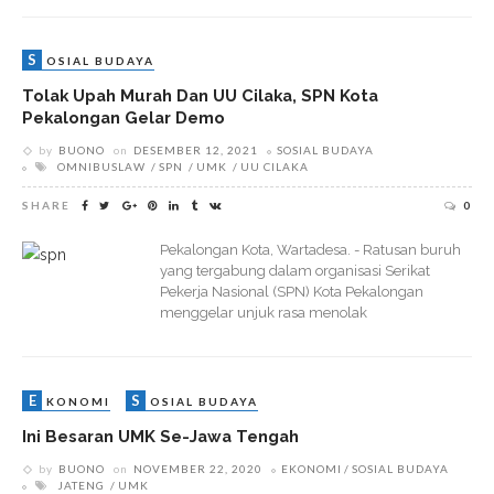
S
OSIAL BUDAYA
Tolak Upah Murah Dan UU Cilaka, SPN Kota
Pekalongan Gelar Demo
by
BUONO
on
DESEMBER 12, 2021
SOSIAL BUDAYA
OMNIBUSLAW
SPN
UMK
UU CILAKA
SHARE
0
Pekalongan Kota, Wartadesa. - Ratusan buruh
yang tergabung dalam organisasi Serikat
Pekerja Nasional (SPN) Kota Pekalongan
menggelar unjuk rasa menolak
E
S
KONOMI
OSIAL BUDAYA
Ini Besaran UMK Se-Jawa Tengah
by
BUONO
on
NOVEMBER 22, 2020
EKONOMI
SOSIAL BUDAYA
JATENG
UMK