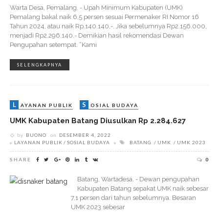
Warta Desa, Pemalang. - Upah Minimum Kabupaten (UMK)
Pemalang bakal naik 6,5 persen sesuai Permenaker RI Nomor 16
Tahun 2024, atau naik Rp.140.140,-. Jika sebelumnya Rp2.156.000,
menjadi Rp2.296.140.- Demikian hasil rekomendasi Dewan
Pengupahan setempat. “Kami
SELENGKAPNYA
L
S
AYANAN PUBLIK
OSIAL BUDAYA
UMK Kabupaten Batang Diusulkan Rp 2.284.627
by
BUONO
on
DESEMBER 4, 2022
LAYANAN PUBLIK
SOSIAL BUDAYA
BATANG
UMK
UMK 2023
SHARE
0
Batang, Wartadesa. - Dewan pengupahan
Kabupaten Batang sepakat UMK naik sebesar
7,1 persen dari tahun sebelumnya. Besaran
UMK 2023 sebesar