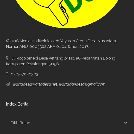
©2016 Media ini dikelola oleh Yayasan Gema Desa Nusantara.
Nomor AHU-0003562.AHA.01.04 Tahun 2017.
Jl. Rogopenepi Desa Ketitanglor No. 58 Kecamatan Bojong
Kabupaten Pekalongan 51156
0285-7830303
wartades@wartadesa.net, wartadaridesa@gmail.com
Index Berita