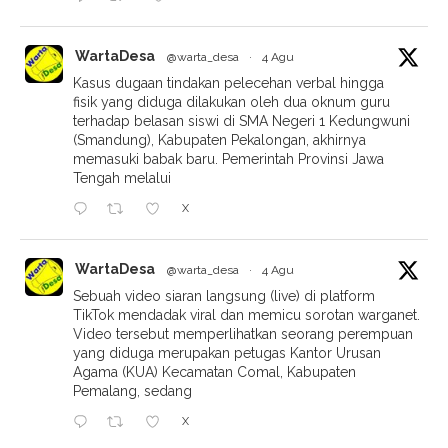
WartaDesa
@warta_desa
·
4 Agu
Kasus dugaan tindakan pelecehan verbal hingga
fisik yang diduga dilakukan oleh dua oknum guru
terhadap belasan siswi di SMA Negeri 1 Kedungwuni
(Smandung), Kabupaten Pekalongan, akhirnya
memasuki babak baru. Pemerintah Provinsi Jawa
Tengah melalui
X
WartaDesa
@warta_desa
·
4 Agu
Sebuah video siaran langsung (live) di platform
TikTok mendadak viral dan memicu sorotan warganet.
Video tersebut memperlihatkan seorang perempuan
yang diduga merupakan petugas Kantor Urusan
Agama (KUA) Kecamatan Comal, Kabupaten
Pemalang, sedang
X