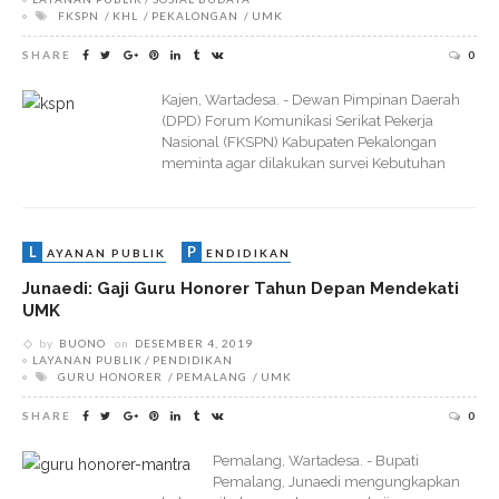
FKSPN
KHL
PEKALONGAN
UMK
SHARE
0
Kajen, Wartadesa. - Dewan Pimpinan Daerah
(DPD) Forum Komunikasi Serikat Pekerja
Nasional (FKSPN) Kabupaten Pekalongan
meminta agar dilakukan survei Kebutuhan
L
P
AYANAN PUBLIK
ENDIDIKAN
Junaedi: Gaji Guru Honorer Tahun Depan Mendekati
UMK
by
BUONO
on
DESEMBER 4, 2019
LAYANAN PUBLIK
PENDIDIKAN
GURU HONORER
PEMALANG
UMK
SHARE
0
Pemalang, Wartadesa. - Bupati
Pemalang, Junaedi mengungkapkan