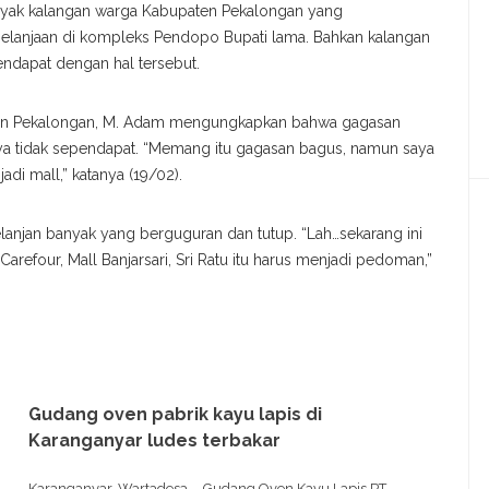
anyak kalangan warga Kabupaten Pekalongan yang
lanjaan di kompleks Pendopo Bupati lama. Bahkan kalangan
ndapat dengan hal tersebut.
aten Pekalongan, M. Adam mengungkapkan bahwa gagasan
a tidak sependapat. “Memang itu gagasan bagus, namun saya
di mall,” katanya (19/02).
njan banyak yang berguguran dan tutup. “Lah…sekarang ini
arefour, Mall Banjarsari, Sri Ratu itu harus menjadi pedoman,”
Gudang oven pabrik kayu lapis di
Karanganyar ludes terbakar
Karanganyar, Wartadesa. - Gudang Oven Kayu Lapis PT