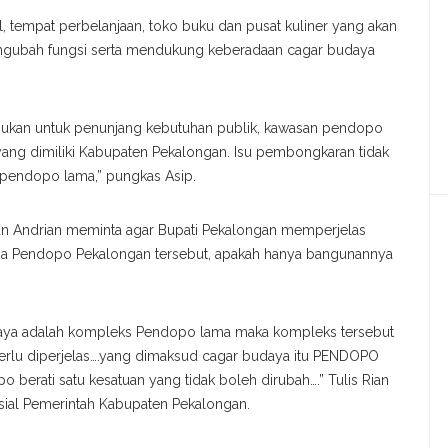
tempat perbelanjaan, toko buku dan pusat kuliner yang akan
engubah fungsi serta mendukung keberadaan cagar budaya
tujukan untuk penunjang kebutuhan publik, kawasan pendopo
 yang dimiliki Kabupaten Pekalongan. Isu pembongkaran tidak
 pendopo lama,” pungkas Asip.
an Andrian meminta agar Bupati Pekalongan memperjelas
ya Pendopo Pekalongan tersebut, apakah hanya bangunannya
daya adalah kompleks Pendopo lama maka kompleks tersebut
“Perlu diperjelas….yang dimaksud cagar budaya itu PENDOPO
rati satu kesatuan yang tidak boleh dirubah….” Tulis Rian
ial Pemerintah Kabupaten Pekalongan.