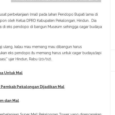
t perbelanjaan (mal) pada lahan Pendopo Bupati lama di
espon oleh Ketua DPRD Kabupaten Pekalongan, Hindun. Dia
ika di eks pendopo di bangun Museum sehingga cagar budaya
kaji ulang, kalau mau memang mau dibangun harus
tukan eks pendopo itu memang harus untuk cagar budaya,tapi
asi,” ujar Hindun, Rabu (20/02).
ma Untuk Mal
 Pemkab Pekalongan Dijadikan Mal
am dan Mal
rbelanjaan Super Mall Pekalongan Tower yang direncanakan