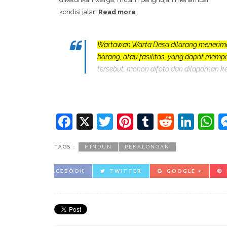
kondisi jalan
Read more
Wartawan Warta Desa dilarang menerim
barang, atau fasilitas, yang dapat mem
tersebut, mohon difoto dan dilaporkan k
Facebook
X
Twitter
Pinterest
Tumblr
Reddit
Lin
W
TAGS :
HINDUN
PEKALONGAN
FACEBOOK
TWITTER
GOOGLE +