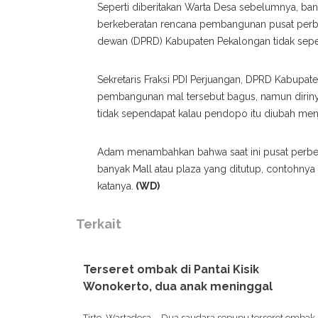
Seperti diberitakan Warta Desa sebelumnya, b
berkeberatan rencana pembangunan pusat perbe
dewan (DPRD) Kabupaten Pekalongan tidak sepe
Sekretaris Fraksi PDI Perjuangan, DPRD Kabup
pembangunan mal tersebut bagus, namun diriny
tidak sependapat kalau pendopo itu diubah menja
Adam menambahkan bahwa saat ini pusat perbela
banyak Mall atau plaza yang ditutup, contohnya C
katanya.
(WD)
Terkait
Terseret ombak di Pantai Kisik
Wonokerto, dua anak meninggal
Tirto, Wartadesa. - Dua saudara sepupu terseret ombak