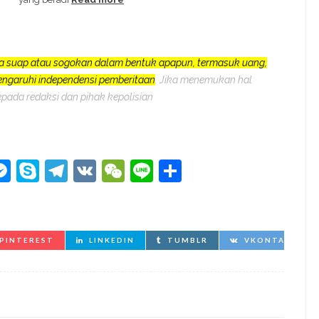
a suap atau sogokan dalam bentuk apapun, termasuk uang,
pengaruhi independensi pemberitaan
. Jika menemukan hal
epada redaksi dan pihak kepolisian
kedIn
hatsApp
Messenger
Skype
Telegram
VK
WeChat
Line
Share
PINTEREST
LINKEDIN
TUMBLR
VKONTAKTE