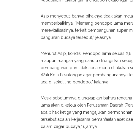
Kabupaten Pekalongan (Pendopo Pekalongan la
Asip menyebut, bahwa pihaknya tidak akan me
memperbaikinya. “Memang pendopo lama merup
merevitalisasinya, terkait pembangunan super ma
bangunan budaya tersebut,” jelasnya.
Menurut Asip, kondisi Pendopo lama seluas 2,6 h
maupun ruangan yang dahulu difungsikan sebag
pembangunan pun tidak serta merta dilakukan se
Wali Kota Pekalongan agar pembangunannya ter
ada di sekeliling pendopo,” katanya.
Meski sebelumnya diungkapkan bahwa rencana 
lama akan dikelola oleh Perusahaan Daerah (Per
ada pihak ketiga yang mengajukan permohonan ke
tersebut adalah kerjasama pemanfaatan aset d
dalam cagar budaya,” ujarnya