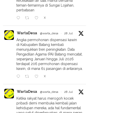
kecelakaan air saat mandi bersama
teman-temannya di Sungai Lojahan,
perbatasan
X
WartaDesa
@warta_desa
·
28 Jul
Angka permohonan dispensasi kawin
di Kabupaten Batang kembali
menunjukkan tren peningkatan. Data
Pengadilan Agama (PA) Batang mencatat,
sepanjang Januari hingga Juli 2026
terdapat 206 permohonan dispensasi
kawin, di mana 61 pasangan di antaranya.
X
WartaDesa
@warta_desa
·
28 Jul
Ketika rakyat harus merogoh kocek
pribadi demi membuka kembali jalan
kehidupan mereka, ada hal fundamental
yang patut dipertanyakan: di mana peran