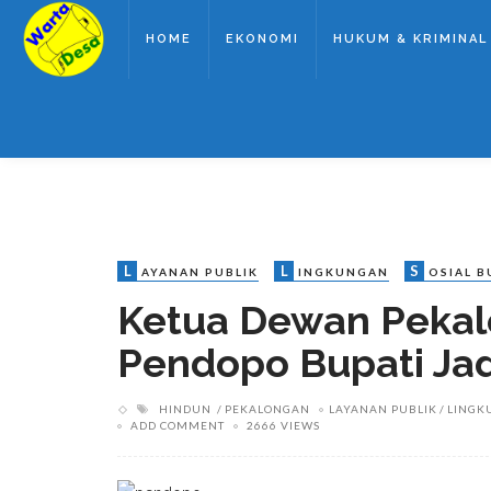
HOME
EKONOMI
HUKUM & KRIMINAL
L
L
S
AYANAN PUBLIK
INGKUNGAN
OSIAL 
Ketua Dewan Pekal
Pendopo Bupati Ja
HINDUN
PEKALONGAN
LAYANAN PUBLIK
LINGK
ADD COMMENT
2666 VIEWS