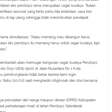
lantaran eks pendopo lama merupakan cagar budaya. “Itukan
kasi nasional yang tentu perlu kita lestarikan, saya kira
lu di kaji ulang sehingga tidak menimbulkan pendapat
lama direvitalisasi. “Kalau memang mau dibangun harus
ukan eks pendopo itu memang harus untuk cagar budaya, tapi
asi,”
i membantah akan memugar bangunan cagar budaya Pendopo
o Dirjo (1879-1920) di Jalan Nusantara No 1 Kota
Isu pembongkaran tidak benar karena kami ingin
, Rabu (20/02) saat menghadiri istighosah dan doa bersama
danya penolakan dari warga maupun dewan (DPRD) Kabupaten
 perbelanjaan (mal) di lahan Pendopo Sekretariat