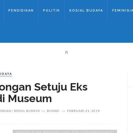
PENDIDIKAN
POLITIK
SOSIAL BUDAYA
FEMINISI
n
BUDAYA
ongan Setuju Eks
di Museum
UNGAN
SOSIAL BUDAYA
by
BUONO
on
FEBRUARI 21, 2019
Pendopo Bupati Pekalogan Lama. Foto: Cinta Pekalongan ID