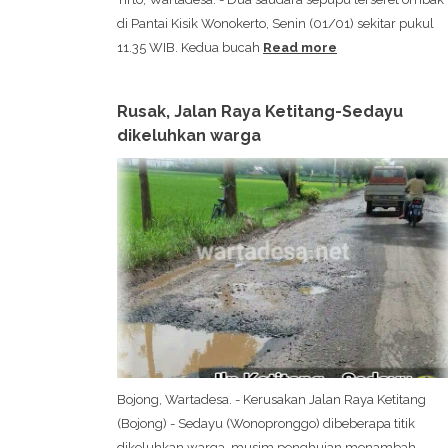
di Pantai Kisik Wonokerto, Senin (01/01) sekitar pukul
11.35 WIB. Kedua bucah
Read more
Rusak, Jalan Raya Ketitang-Sedayu
dikeluhkan warga
Bojong, Wartadesa. - Kerusakan Jalan Raya Ketitang
(Bojong) - Sedayu (Wonopronggo) dibeberapa titik
dikeluhkan warga, musim penghujan menambah