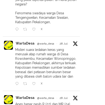
negara?
Fenomena swadaya warga Desa
Tengengwetan, Kecamatan Siwalan,
Kabupaten Pekalongan,
X
WartaDesa
@warta_desa
·
28 Jul
Misteri suara ledakan keras yang
merusak atap rumah warga di Desa
Rowokembu, Kecamatan Wonopringgo,
Kabupaten Pekalongan, akhirnya terkuak.
Kepolisian memastikan sumber ledakan
berasal dari petasan berukuran besar
yang dibawa oleh balon udara liar dan
X
WartaDesa
@warta_desa
·
28 Jul
Apes benar nasib R (22) dan MR (24).