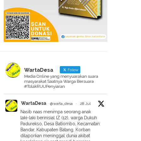
WartaDesa
Follow
Media Online yang menyuarakan suara
masyarakat Saatnya Warga Bersuara
#TolakRUUPenyiaran
WartaDesa
@warta_desa
·
28 Jul
Nasib naas menimpa seorang anak
laki-laki berinisial IZ (12), warga Dukuh
Padurekso, Desa Batiombo, Kecamatan
Bandar, Kabupaten Batang. Korban
dilaporkan meninggal dunia akibat