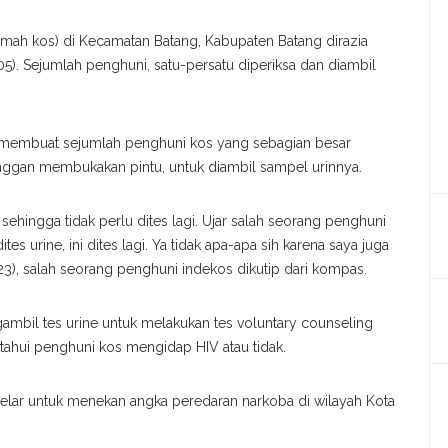
mah kos) di Kecamatan Batang, Kabupaten Batang dirazia
5). Sejumlah penghuni, satu-persatu diperiksa dan diambil
t membuat sejumlah penghuni kos yang sebagian besar
nggan membukakan pintu, untuk diambil sampel urinnya.
hingga tidak perlu dites lagi. Ujar salah seorang penghuni
s urine, ini dites lagi. Ya tidak apa-apa sih karena saya juga
23), salah seorang penghuni indekos dikutip dari kompas.
mbil tes urine untuk melakukan tes voluntary counseling
atahui penghuni kos mengidap HIV atau tidak.
gelar untuk menekan angka peredaran narkoba di wilayah Kota