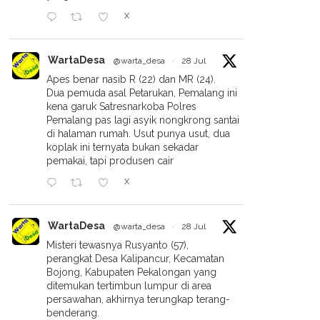
X
WartaDesa
@warta_desa
·
28 Jul
Apes benar nasib R (22) dan MR (24).
Dua pemuda asal Petarukan, Pemalang ini
kena garuk Satresnarkoba Polres
Pemalang pas lagi asyik nongkrong santai
di halaman rumah. Usut punya usut, dua
koplak ini ternyata bukan sekadar
pemakai, tapi produsen cair
X
WartaDesa
@warta_desa
·
28 Jul
Misteri tewasnya Rusyanto (57),
perangkat Desa Kalipancur, Kecamatan
Bojong, Kabupaten Pekalongan yang
ditemukan tertimbun lumpur di area
persawahan, akhirnya terungkap terang-
benderang.