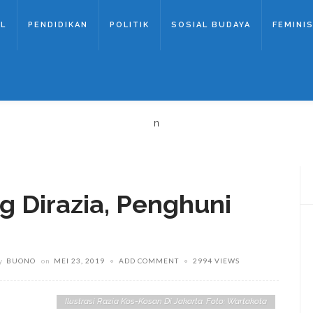
AL
PENDIDIKAN
POLITIK
SOSIAL BUDAYA
FEMINIS
n
g Dirazia, Penghuni
y
BUONO
on
MEI 23, 2019
ADD COMMENT
2994 VIEWS
Ilustrasi Razia Kos-Kosan Di Jakarta. Foto: Wartakota