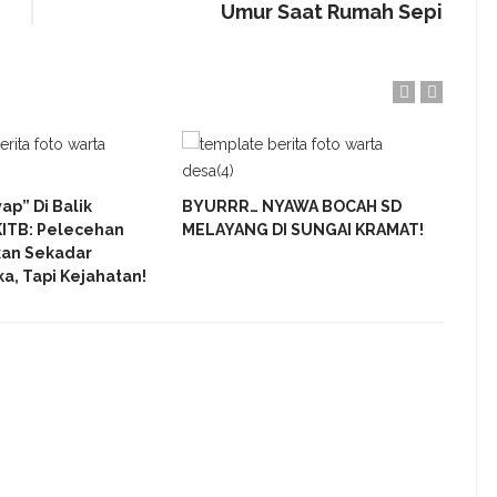
Umur Saat Rumah Sepi
ap” Di Balik
BYURRR… NYAWA BOCAH SD
MI S
ITB: Pelecehan
MELAYANG DI SUNGAI KRAMAT!
PORS
kan Sekadar
NU D
ka, Tapi Kejahatan!