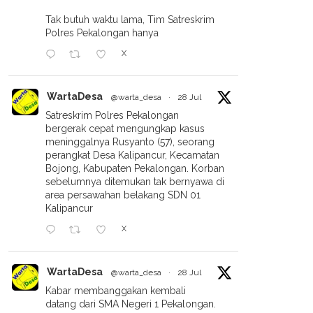
Tak butuh waktu lama, Tim Satreskrim
Polres Pekalongan hanya
X
WartaDesa
@warta_desa
·
28 Jul
Satreskrim Polres Pekalongan
bergerak cepat mengungkap kasus
meninggalnya Rusyanto (57), seorang
perangkat Desa Kalipancur, Kecamatan
Bojong, Kabupaten Pekalongan. Korban
sebelumnya ditemukan tak bernyawa di
area persawahan belakang SDN 01
Kalipancur
X
WartaDesa
@warta_desa
·
28 Jul
Kabar membanggakan kembali
datang dari SMA Negeri 1 Pekalongan.