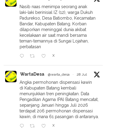
Nasib naas menimpa seorang anak
laki-laki berinisial IZ (12), warga Dukuh
Padurekso, Desa Batiombo, Kecamatan
Bandar, Kabupaten Batang. Korban
dilaporkan meninggal dunia akibat
kecelakaan air saat mandi bersama
teman-temannya di Sungai Lojahan,
perbatasan
X
WartaDesa
@warta_desa
·
28 Jul
Angka permohonan dispensasi kawin
di Kabupaten Batang kembali
menunjukkan tren peningkatan. Data
Pengadilan Agama (PA) Batang mencatat,
sepanjang Januari hingga Juli 2026
terdapat 206 permohonan dispensasi
kawin, di mana 61 pasangan di antaranya.
X