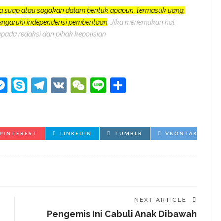
a suap atau sogokan dalam bentuk apapun, termasuk uang,
pengaruhi independensi pemberitaan
. Jika menemukan hal
epada redaksi dan pihak kepolisian
kedIn
hatsApp
Messenger
Skype
Telegram
VK
WeChat
Line
Share
PINTEREST
LINKEDIN
TUMBLR
VKONTAKTE
NEXT ARTICLE
Pengemis Ini Cabuli Anak Dibawah