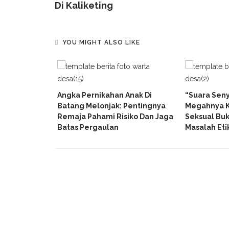
Di Kaliketing
YOU MIGHT ALSO LIKE
Rp350 Juta,
 Desa
Angka Pernikahan Anak Di
“Suara Seny
Masuk Bui
Batang Melonjak: Pentingnya
Megahnya K
Remaja Pahami Risiko Dan Jaga
Seksual Bu
Batas Pergaulan
Masalah Eti