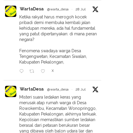
WartaDesa
@warta_desa
·
28 Jul
Ketika rakyat harus merogoh kocek
pribadi demi membuka kembali jalan
kehidupan mereka, ada hal fundamental
yang patut dipertanyakan: di mana peran
negara?
Dentuman Keras Di Tengah
Fenomena swadaya warga Desa
Badai: Rumah Warga
alafiyah Sidorejo Gelar
Tengengwetan, Kecamatan Siwalan,
Karangtengah Subah Disambar
ENI Dalam Rangka Harlah
Kabupaten Pekalongan,
Petir
an Hari Lahir Madrasah
X
WartaDesa
@warta_desa
·
28 Jul
Misteri suara ledakan keras yang
merusak atap rumah warga di Desa
Rowokembu, Kecamatan Wonopringgo,
Kabupaten Pekalongan, akhirnya terkuak.
Kepolisian memastikan sumber ledakan
berasal dari petasan berukuran besar
yang dibawa oleh balon udara liar dan