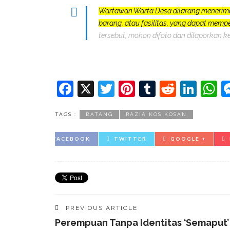
Wartawan Warta Desa dilarang menerim
barang, atau fasilitas, yang dapat mem
tersebut, mohon difoto dan dilaporkan k
Facebook
X
Twitter
Pinterest
Tumblr
Reddit
Lin
W
TAGS :
BATANG
RAZIA KOS KOSAN
FACEBOOK
TWITTER
GOOGLE +
PREVIOUS ARTICLE
Perempuan Tanpa Identitas ‘semaput’