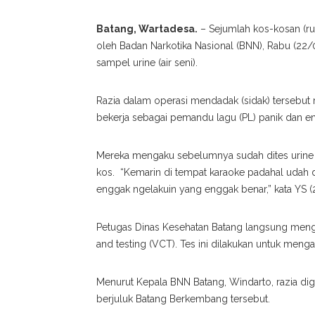
Batang, Wartadesa.
– Sejumlah kos-kosan (ru
oleh Badan Narkotika Nasional (BNN), Rabu (22/0
sampel urine (air seni).
Razia dalam operasi mendadak (sidak) tersebu
bekerja sebagai pemandu lagu (PL) panik dan e
Mereka mengaku sebelumnya sudah dites urine se
kos. “Kemarin di tempat karaoke padahal udah dite
enggak ngelakuin yang enggak benar,” kata YS (
Petugas Dinas Kesehatan Batang langsung menga
and testing (VCT). Tes ini dilakukan untuk meng
Menurut Kepala BNN Batang, Windarto, razia di
berjuluk Batang Berkembang tersebut.