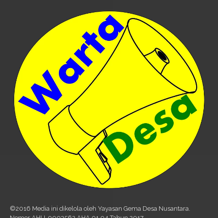
©2016 Media ini dikelola oleh Yayasan Gema Desa Nusantara.
Nomor AHU-0003562.AHA.01.04 Tahun 2017.