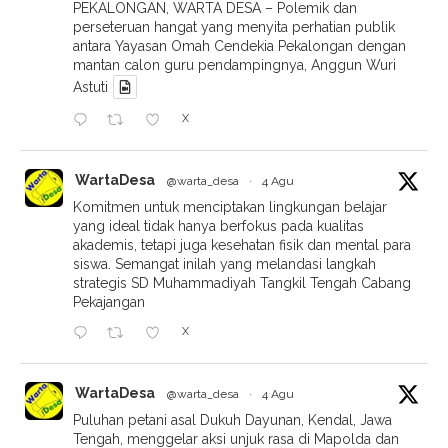
PEKALONGAN, WARTA DESA – Polemik dan
perseteruan hangat yang menyita perhatian publik
antara Yayasan Omah Cendekia Pekalongan dengan
mantan calon guru pendampingnya, Anggun Wuri
Astuti
X
WartaDesa
@warta_desa
·
4 Agu
Komitmen untuk menciptakan lingkungan belajar
yang ideal tidak hanya berfokus pada kualitas
akademis, tetapi juga kesehatan fisik dan mental para
siswa. Semangat inilah yang melandasi langkah
strategis SD Muhammadiyah Tangkil Tengah Cabang
Pekajangan
X
WartaDesa
@warta_desa
·
4 Agu
Puluhan petani asal Dukuh Dayunan, Kendal, Jawa
Tengah, menggelar aksi unjuk rasa di Mapolda dan