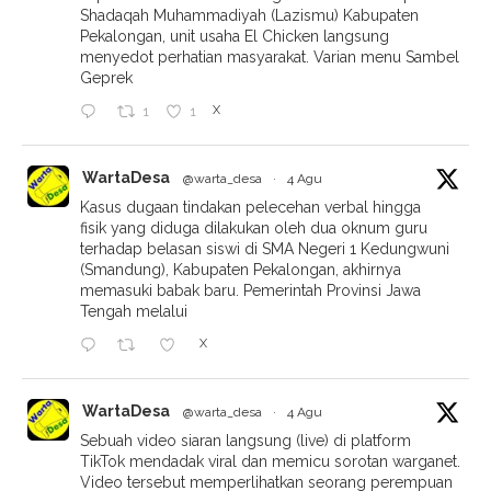
Shadaqah Muhammadiyah (Lazismu) Kabupaten
Pekalongan, unit usaha El Chicken langsung
menyedot perhatian masyarakat. Varian menu Sambel
Geprek
X
1
1
WartaDesa
@warta_desa
·
4 Agu
Kasus dugaan tindakan pelecehan verbal hingga
fisik yang diduga dilakukan oleh dua oknum guru
terhadap belasan siswi di SMA Negeri 1 Kedungwuni
(Smandung), Kabupaten Pekalongan, akhirnya
memasuki babak baru. Pemerintah Provinsi Jawa
Tengah melalui
X
WartaDesa
@warta_desa
·
4 Agu
Sebuah video siaran langsung (live) di platform
TikTok mendadak viral dan memicu sorotan warganet.
Video tersebut memperlihatkan seorang perempuan