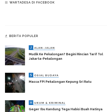
WARTADESA DI FACEBOOK
BERITA POPULER
J
ALAN-JALAN
Mudik Ke Pekalongan? Begini Rincian Tarif Tol
Jakarta-Pekalongan
S
OSIAL BUDAYA
Massa FPI Pekalongan Kepung Sri Ratu
H
UKUM & KRIMINAL
Geger Ibu Kandung Tega Habisi Buah Hatinya