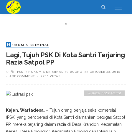
n
H
UKUM & KRIMINAL
Lagi, Tujuh PSK Di Kota Santri Terjaring
Razia Satpol PP
PSK
HUKUM & KRIMINAL
by
BUONO
on
OKTOBER 26, 2018
ADD COMMENT
2751 VIEWS
Ilustrasi. Foto: Akurat
Kajen, Wartadesa.
– Tujuh orang penjaja seks komersial
(PSK) yang beroperasi di Kota Santri diamankan petugas Satpol
PP, mereka terjaring dalam razia di Desa Krandon, Kecamatan
Kesesi, Desa Bojonglor, Kecamatan Bojong dan lokasi lain,