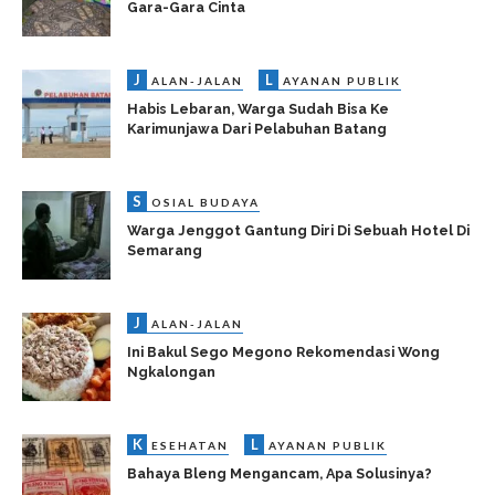
Gara-Gara Cinta
J
L
ALAN-JALAN
AYANAN PUBLIK
Habis Lebaran, Warga Sudah Bisa Ke
Karimunjawa Dari Pelabuhan Batang
S
OSIAL BUDAYA
Warga Jenggot Gantung Diri Di Sebuah Hotel Di
Semarang
J
ALAN-JALAN
Ini Bakul Sego Megono Rekomendasi Wong
Ngkalongan
K
L
ESEHATAN
AYANAN PUBLIK
Bahaya Bleng Mengancam, Apa Solusinya?