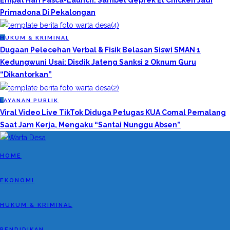
Empat Hari Pasca-Launch: Sambel Geprek El Chicken Jadi
Primadona Di Pekalongan
H
UKUM & KRIMINAL
Dugaan Pelecehan Verbal & Fisik Belasan Siswi SMAN 1
Kedungwuni Usai: Disdik Jateng Sanksi 2 Oknum Guru
“Dikantorkan”
L
AYANAN PUBLIK
Viral Video Live TikTok Diduga Petugas KUA Comal Pemalang
Saat Jam Kerja, Mengaku “Santai Nunggu Absen”
HOME
EKONOMI
HUKUM & KRIMINAL
PENDIDIKAN