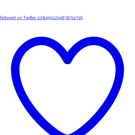
Retweet on Twitter 2084992254838710716