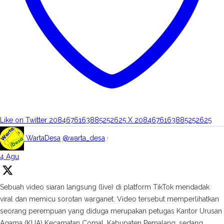
Like on Twitter 2084676163885252625
X
2084676163885252625
WartaDesa
@warta_desa
·
4 Agu
Sebuah video siaran langsung (live) di platform TikTok mendadak
viral dan memicu sorotan warganet. Video tersebut memperlihatkan
seorang perempuan yang diduga merupakan petugas Kantor Urusan
Agama (KUA) Kecamatan Comal, Kabupaten Pemalang, sedang