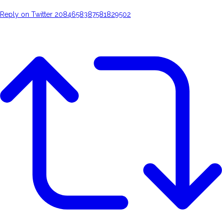
Reply on Twitter 2084658387581829502