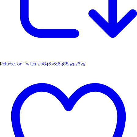
Retweet on Twitter 2084676163885252625