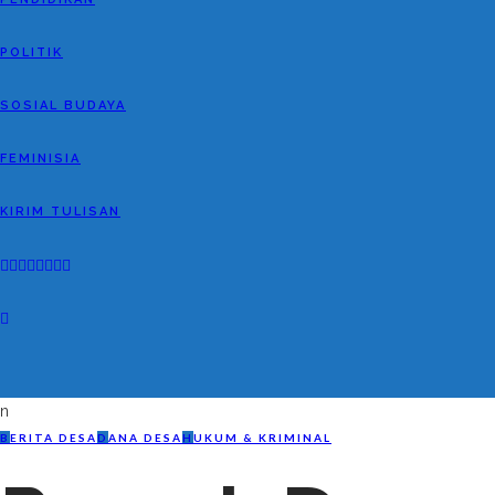
POLITIK
SOSIAL BUDAYA
FEMINISIA
KIRIM TULISAN
n
B
ERITA DESA
D
ANA DESA
H
UKUM & KRIMINAL