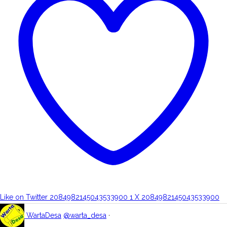
Like on Twitter 2084982145043533900
1
X
2084982145043533900
WartaDesa
@warta_desa
·