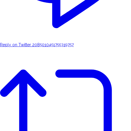
Reply on Twitter 2085010451755319757