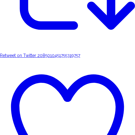
Retweet on Twitter 2085010451755319757