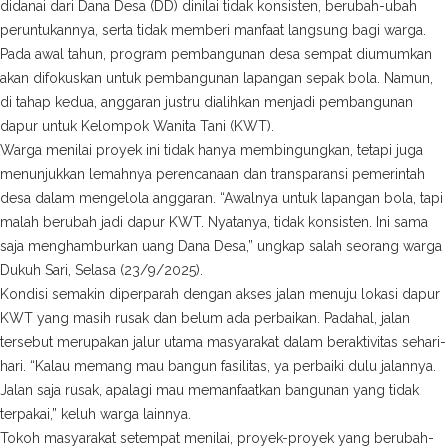
didanai dari Dana Desa (DD) dinilai tidak konsisten, berubah-ubah
peruntukannya, serta tidak memberi manfaat langsung bagi warga.
Pada awal tahun, program pembangunan desa sempat diumumkan
akan difokuskan untuk pembangunan lapangan sepak bola. Namun,
di tahap kedua, anggaran justru dialihkan menjadi pembangunan
dapur untuk Kelompok Wanita Tani (KWT).
Warga menilai proyek ini tidak hanya membingungkan, tetapi juga
menunjukkan lemahnya perencanaan dan transparansi pemerintah
desa dalam mengelola anggaran. “Awalnya untuk lapangan bola, tapi
malah berubah jadi dapur KWT. Nyatanya, tidak konsisten. Ini sama
saja menghamburkan uang Dana Desa,” ungkap salah seorang warga
Dukuh Sari, Selasa (23/9/2025).
Kondisi semakin diperparah dengan akses jalan menuju lokasi dapur
KWT yang masih rusak dan belum ada perbaikan. Padahal, jalan
tersebut merupakan jalur utama masyarakat dalam beraktivitas sehari-
hari. “Kalau memang mau bangun fasilitas, ya perbaiki dulu jalannya.
Jalan saja rusak, apalagi mau memanfaatkan bangunan yang tidak
terpakai,” keluh warga lainnya.
Tokoh masyarakat setempat menilai, proyek-proyek yang berubah-