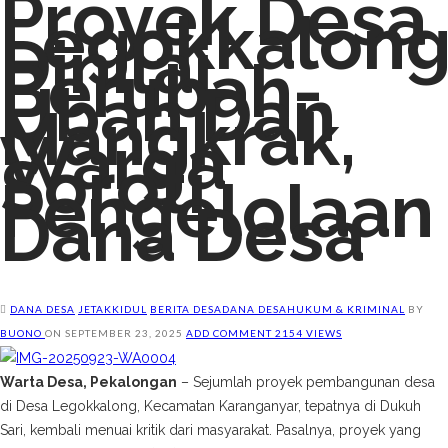
Proyek Desa
Legokkalon
Dinilai
Berubah-
Ubah Dan
Mangkrak,
Warga
Soroti
Pengelolaan
Dana Desa
DANA DESA
JETAKKIDUL
BERITA DESA
DANA DESA
HUKUM & KRIMINAL
BY
BUONO
ON
SEPTEMBER 23, 2025
ADD COMMENT
2154 VIEWS
Warta Desa, Pekalongan
– Sejumlah proyek pembangunan desa
di Desa Legokkalong, Kecamatan Karanganyar, tepatnya di Dukuh
Sari, kembali menuai kritik dari masyarakat. Pasalnya, proyek yang