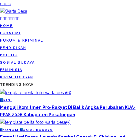
close
HOME
EKONOMI
HUKUM & KRIMINAL
PENDIDIKAN
POLITIK
SOSIAL BUDAYA
FEMINISIA
KIRIM TULISAN
TRENDING NOW
O
PINI
Menguji Komitmen Pro-Rakyat Di Balik Angka Perubahan KUA-
PPAS 2026 Kabupaten Pekalongan
E
KONOMI
S
OSIAL BUDAYA