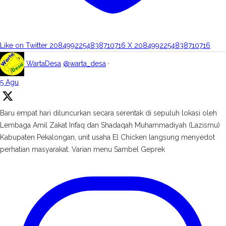
Like on Twitter 2084992254838710716
X
2084992254838710716
WartaDesa
@warta_desa
·
5 Agu
Baru empat hari diluncurkan secara serentak di sepuluh lokasi oleh
Lembaga Amil Zakat Infaq dan Shadaqah Muhammadiyah (Lazismu)
Kabupaten Pekalongan, unit usaha El Chicken langsung menyedot
perhatian masyarakat. Varian menu Sambel Geprek