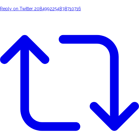
Reply on Twitter 2084992254838710716