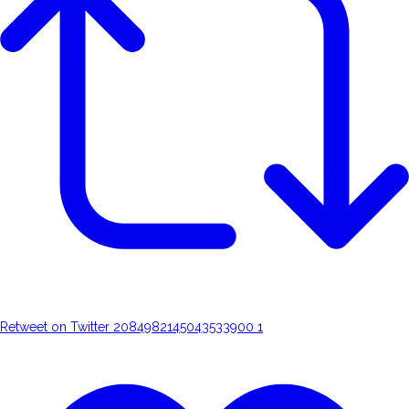
Retweet on Twitter 2084982145043533900
1