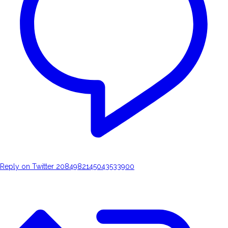
Reply on Twitter 2084982145043533900