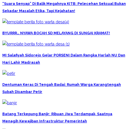
“Suara Senyap” Di Balik Megahnya KITB: Pelecehan Seksual Bukan
Sekadar Masalah Etika, Tapi Kejahatan!
BYURRR… NYAWA BOCAH SD MELAYANG DI SUNGAI KRAMAT!
MI Salafiyah Sidorejo Gelar PORSENI Dalam Rangka Harlah NU Dan
Hari Lahir Madrasah
Dentuman Keras Di Tengah Badai: Rumah Warga Karangtengah
Subah Disambar Petir
Batang Terkepung Banjir: Ribuan Jiwa Terdampak, Saatnya
Menagih Kewajiban Infrastruktur Pemerintah