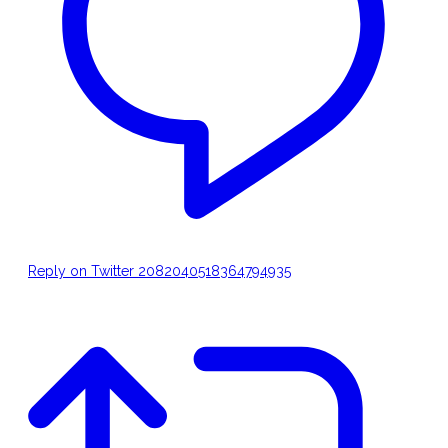
Reply on Twitter 2082040518364794935