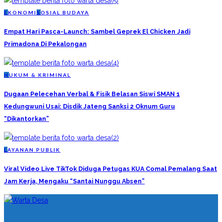
E
KONOMI
S
OSIAL BUDAYA
Empat Hari Pasca-Launch: Sambel Geprek El Chicken Jadi
Primadona Di Pekalongan
H
UKUM & KRIMINAL
Dugaan Pelecehan Verbal & Fisik Belasan Siswi SMAN 1
Kedungwuni Usai: Disdik Jateng Sanksi 2 Oknum Guru
“Dikantorkan”
L
AYANAN PUBLIK
Viral Video Live TikTok Diduga Petugas KUA Comal Pemalang Saat
Jam Kerja, Mengaku “Santai Nunggu Absen”