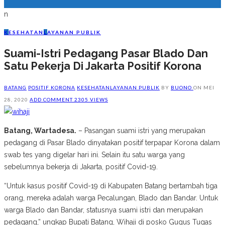
n
K
ESEHATAN
L
AYANAN PUBLIK
Suami-Istri Pedagang Pasar Blado Dan
Satu Pekerja Di Jakarta Positif Korona
BATANG
POSITIF KORONA
KESEHATAN
LAYANAN PUBLIK
BY
BUONO
ON
MEI
28, 2020
ADD COMMENT
2305 VIEWS
Batang, Wartadesa.
– Pasangan suami istri yang merupakan
pedagang di Pasar Blado dinyatakan positif terpapar Korona dalam
swab tes yang digelar hari ini. Selain itu satu warga yang
sebelumnya bekerja di Jakarta, positif Covid-19.
“Untuk kasus positif Covid-19 di Kabupaten Batang bertambah tiga
orang, mereka adalah warga Pecalungan, Blado dan Bandar. Untuk
warga Blado dan Bandar, statusnya suami istri dan merupakan
pedagang,” ungkap Bupati Batang, Wihaji di posko Gugus Tugas