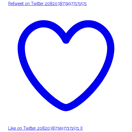
Retweet on Twitter 2082038774977171571
Like on Twitter 2082038774977171571
X