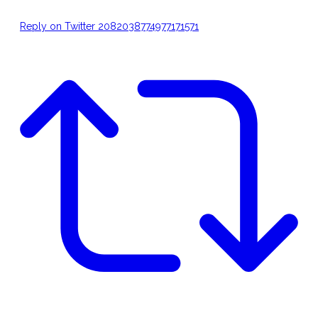
Reply on Twitter 2082038774977171571