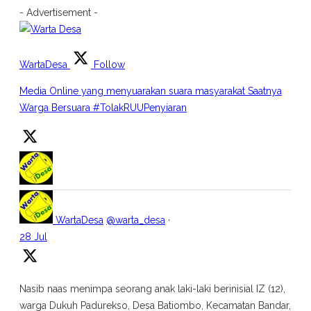
- Advertisement -
WartaDesa
Follow
Media Online yang menyuarakan suara masyarakat Saatnya
Warga Bersuara #TolakRUUPenyiaran
WartaDesa
@warta_desa
·
28 Jul
Nasib naas menimpa seorang anak laki-laki berinisial IZ (12),
warga Dukuh Padurekso, Desa Batiombo, Kecamatan Bandar,