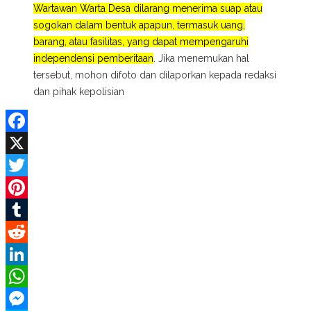
Wartawan Warta Desa dilarang menerima suap atau
sogokan dalam bentuk apapun, termasuk uang,
barang, atau fasilitas, yang dapat mempengaruhi
independensi pemberitaan
. Jika menemukan hal
tersebut, mohon difoto dan dilaporkan kepada redaksi
dan pihak kepolisian
Facebook
X
Twitter
Pinterest
Tumblr
Reddit
LinkedIn
WhatsApp