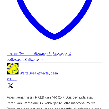
Like on Twitter 2082040518364794935
X
2082040518364794935
WartaDesa
@warta_desa
·
28 Jul
Apes benar nasib R (22) dan MR (24). Dua pemuda asal
Petarukan, Pemalang ini kena garuk Satresnarkoba Polres