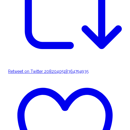
Retweet on Twitter 2082040518364794935