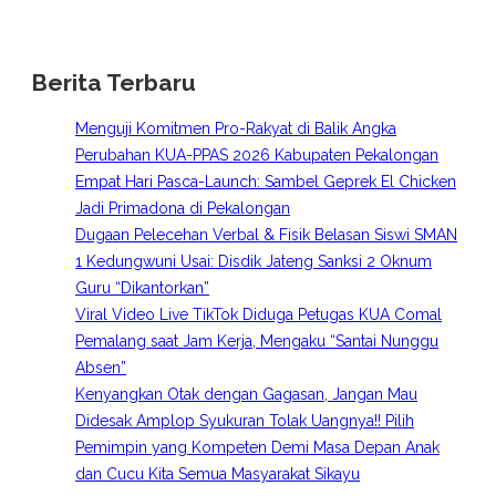
Berita Terbaru
Menguji Komitmen Pro-Rakyat di Balik Angka
Perubahan KUA-PPAS 2026 Kabupaten Pekalongan
Empat Hari Pasca-Launch: Sambel Geprek El Chicken
Jadi Primadona di Pekalongan
Dugaan Pelecehan Verbal & Fisik Belasan Siswi SMAN
1 Kedungwuni Usai: Disdik Jateng Sanksi 2 Oknum
Guru “Dikantorkan”
Viral Video Live TikTok Diduga Petugas KUA Comal
Pemalang saat Jam Kerja, Mengaku “Santai Nunggu
Absen”
Kenyangkan Otak dengan Gagasan, Jangan Mau
Didesak Amplop Syukuran Tolak Uangnya!! Pilih
Pemimpin yang Kompeten Demi Masa Depan Anak
dan Cucu Kita Semua Masyarakat Sikayu