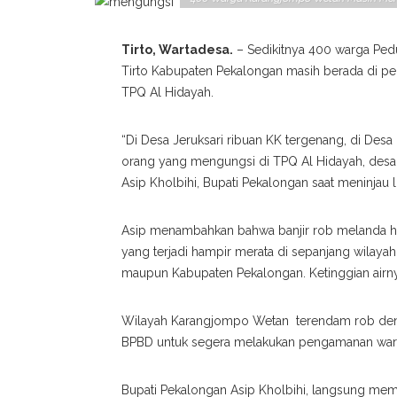
Tirto, Wartadesa.
– Sedikitnya 400 warga Pe
Tirto Kabupaten Pekalongan masih berada di pen
TPQ Al Hidayah.
“Di Desa Jeruksari ribuan KK tergenang, di Des
orang yang mengungsi di TPQ Al Hidayah, desa s
Asip Kholbihi, Bupati Pekalongan saat meninjau l
Asip menambahkan bahwa banjir rob melanda hamp
yang terjadi hampir merata di sepanjang wilayah
maupun Kabupaten Pekalongan. Ketinggian airn
Wilayah Karangjompo Wetan terendam rob denga
BPBD untuk segera melakukan pengamanan warga
Bupati Pekalongan Asip Kholbihi, langsung meme