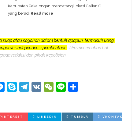
Kabupaten Pekalongan mendatangi lokasi Galian C
yang beradi
Read more
a suap atau sogokan dalam bentuk apapun, termasuk uang,
pengaruhi independensi pemberitaan
. Jika menemukan hal
epada redaksi dan pihak kepolisian
kedIn
hatsApp
Messenger
Skype
Telegram
VK
WeChat
Line
Share
PINTEREST
LINKEDIN
TUMBLR
VKONTAKTE