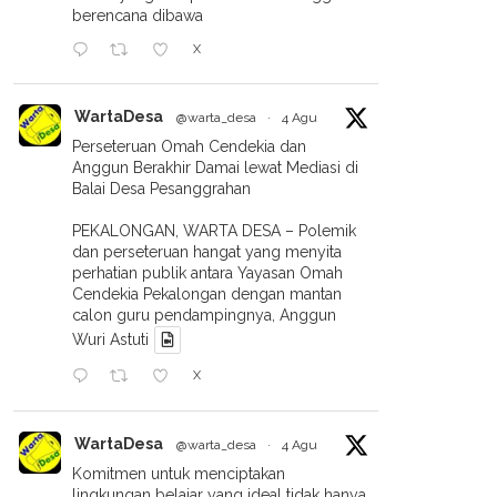
berencana dibawa
X
WartaDesa
@warta_desa
·
4 Agu
Perseteruan Omah Cendekia dan
Anggun Berakhir Damai lewat Mediasi di
Balai Desa Pesanggrahan
PEKALONGAN, WARTA DESA – Polemik
dan perseteruan hangat yang menyita
perhatian publik antara Yayasan Omah
Cendekia Pekalongan dengan mantan
calon guru pendampingnya, Anggun
Wuri Astuti
X
WartaDesa
@warta_desa
·
4 Agu
Komitmen untuk menciptakan
lingkungan belajar yang ideal tidak hanya