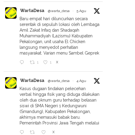
WartaDesa
@warta_desa
·
5 Agu
Baru empat hari diluncurkan secara
serentak di sepuluh lokasi oleh Lembaga
Amil Zakat Infaq dan Shadaqah
Muhammadiyah (Lazismu) Kabupaten
Pekalongan, unit usaha El Chicken
langsung menyedot perhatian
masyarakat. Varian menu Sambel Geprek
X
1
1
WartaDesa
@warta_desa
·
4 Agu
Kasus dugaan tindakan pelecehan
ngati Milad Muhammadiyah
Rob Pekalongan, Warga Masih
verbal hingga fisik yang diduga dilakukan
12, Lazismu Kabupaten
Mengungsi
oleh dua oknum guru terhadap belasan
longan Serahkan Bantuan
siswi di SMA Negeri 1 Kedungwuni
kasi Dua Rumah Korban
(Smandung), Kabupaten Pekalongan,
ir Rob Di Wonokerto
akhirnya memasuki babak baru.
Pemerintah Provinsi Jawa Tengah melalui
X