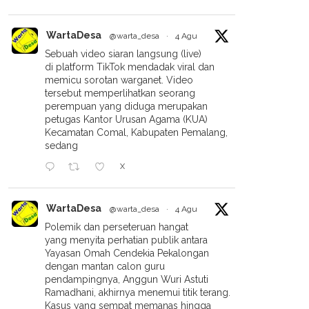
WartaDesa
@warta_desa
·
4 Agu
Sebuah video siaran langsung (live)
di platform TikTok mendadak viral dan
memicu sorotan warganet. Video
tersebut memperlihatkan seorang
perempuan yang diduga merupakan
petugas Kantor Urusan Agama (KUA)
Kecamatan Comal, Kabupaten Pemalang,
sedang
X
WartaDesa
@warta_desa
·
4 Agu
Polemik dan perseteruan hangat
yang menyita perhatian publik antara
Yayasan Omah Cendekia Pekalongan
dengan mantan calon guru
pendampingnya, Anggun Wuri Astuti
Ramadhani, akhirnya menemui titik terang.
Kasus yang sempat memanas hingga