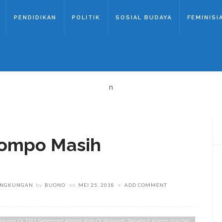
PENDIDIKAN
POLITIK
SOSIAL BUDAYA
FEMINISI
n
jompo Masih
INGKUNGAN
by
BUONO
on
MEI 25, 2018
ADD COMMENT
gsi Di TPQ Setempat Akibat Rob Di Wilayah Tersebut. Kamis (24/05)