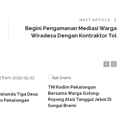
NEXT ARTICLE
Begini Pengamanan Mediasi Warga
Wiradesa Dengan Kontraktor Tol
TNI Kodim Pekalongan
Peri
Bersama Warga Gotong-
Ke-1
Melanda Tiga Desa
Royong Atasi Tanggul Jebol Di
Peka
en Pekalongan
Sungai Bremi
Relo
Banj