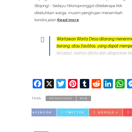
(Bojong) - Sedayu (Wonopronggo) dibeberapa titik
dikeluhkan warga, musim penghujan menambah
kondisi jalan
Read more
Wartawan Warta Desa dilarang menerim
barang, atau fasilitas, yang dapat mem
tersebut, mohon difoto dan dilaporkan k
Facebook
X
Twitter
Pinterest
Tumblr
Reddit
Lin
W
TAGS :
MENGUNGSI
ROB
FACEBOOK
TWITTER
GOOGLE +