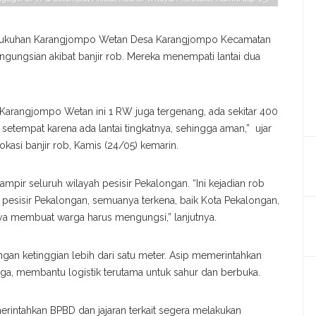
dukuhan Karangjompo Wetan Desa Karangjompo Kecamatan
gungsian akibat banjir rob. Mereka menempati lantai dua
a Karangjompo Wetan ini 1 RW juga tergenang, ada sekitar 400
etempat karena ada lantai tingkatnya, sehingga aman,” ujar
okasi banjir rob, Kamis (24/05) kemarin.
ir seluruh wilayah pesisir Pekalongan. “Ini kejadian rob
 pesisir Pekalongan, semuanya terkena, baik Kota Pekalongan,
ya membuat warga harus mengungsi,” lanjutnya.
n ketinggian lebih dari satu meter. Asip memerintahkan
, membantu logistik terutama untuk sahur dan berbuka.
rintahkan BPBD dan jajaran terkait segera melakukan