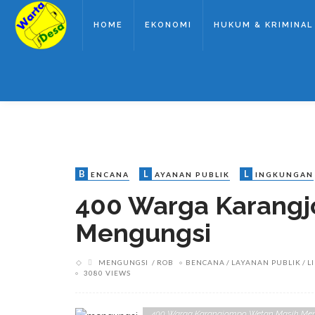
HOME
EKONOMI
HUKUM & KRIMINAL
B
L
L
ENCANA
AYANAN PUBLIK
INGKUNGAN
400 Warga Karang
Mengungsi
MENGUNGSI
ROB
BENCANA
LAYANAN PUBLIK
L
3080 VIEWS
400 Warga Karangjompo Wetan Masih Mengu