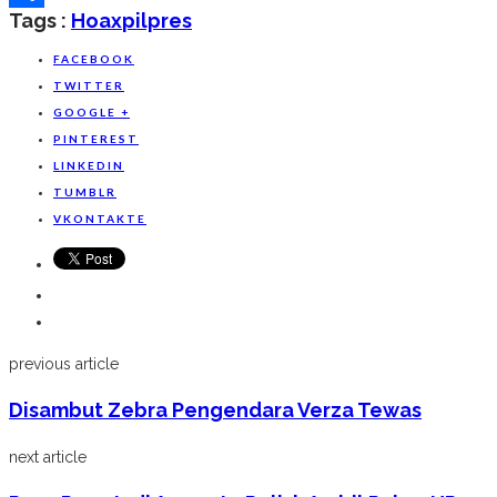
Tags :
Hoax
Pilpres
Share
FACEBOOK
TWITTER
GOOGLE +
PINTEREST
LINKEDIN
TUMBLR
VKONTAKTE
previous article
Disambut Zebra Pengendara Verza Tewas
next article