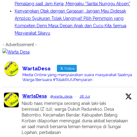
Pemalang saat Jam Kerja, Mengaku “Santai Nunggu Absen”
Kenyangkan Otak dengan Gagasan, Jangan Mau Didesak
Amplop Syukuran Tolak Uangnya!! Pilih Pemimpin yang
Kompeten Demi Masa Depan Anak dan Cucu Kita Semua
Masyarakat Sikayu
- Advertisement -
WartaDesa
Follow
Media Online yang menyuarakan suara masyarakat Saatnya
Warga Bersuara #TolakRUUPenyiaran
WartaDesa
@warta_desa
·
28 Jul
Nasib naas menimpa seorang anak laki-laki
berinisial IZ (12), warga Dukuh Padurekso, Desa
Batiombo, Kecamatan Bandar, Kabupaten Batang.
Korban dilaporkan meninggal dunia akibat kecelakaan
air saat mandi bersama teman-temannya di Sungai
Lojahan, perbatasan