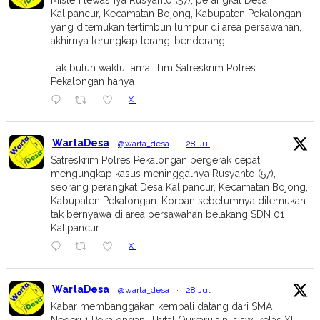
Misteri tewasnya Rusyanto (57), perangkat Desa
Kalipancur, Kecamatan Bojong, Kabupaten Pekalongan
yang ditemukan tertimbun lumpur di area persawahan,
akhirnya terungkap terang-benderang.
Tak butuh waktu lama, Tim Satreskrim Polres
Pekalongan hanya
X
WartaDesa
@warta_desa
·
28 Jul
Satreskrim Polres Pekalongan bergerak cepat
mengungkap kasus meninggalnya Rusyanto (57),
seorang perangkat Desa Kalipancur, Kecamatan Bojong,
Kabupaten Pekalongan. Korban sebelumnya ditemukan
tak bernyawa di area persawahan belakang SDN 01
Kalipancur
X
WartaDesa
@warta_desa
·
28 Jul
Kabar membanggakan kembali datang dari SMA