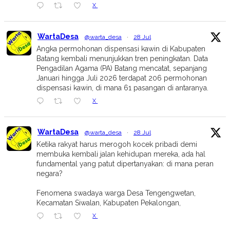
X
WartaDesa
@warta_desa
·
28 Jul
Angka permohonan dispensasi kawin di Kabupaten
Batang kembali menunjukkan tren peningkatan. Data
Pengadilan Agama (PA) Batang mencatat, sepanjang
Januari hingga Juli 2026 terdapat 206 permohonan
dispensasi kawin, di mana 61 pasangan di antaranya.
X
WartaDesa
@warta_desa
·
28 Jul
Ketika rakyat harus merogoh kocek pribadi demi
membuka kembali jalan kehidupan mereka, ada hal
fundamental yang patut dipertanyakan: di mana peran
negara?
Fenomena swadaya warga Desa Tengengwetan,
Kecamatan Siwalan, Kabupaten Pekalongan,
X