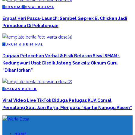
E
KONOMI
S
OSIAL BUDAYA
Empat Hari Pasca-Launch: Sambel Geprek El Chicken Jadi
Primadona Di Pekalongan
H
UKUM & KRIMINAL
Dugaan Pelecehan Verbal & Fisik Belasan Siswi SMAN 1
Kedungwuni Usai: Disdik Jateng Sanksi 2 Oknum Guru
“Dikantorkan”
L
AYANAN PUBLIK
Viral Video Live TikTok Diduga Petugas KUA Comal
Pemalang Saat Jam Kerja, Mengaku “Santai Nunggu Absen”
HOME