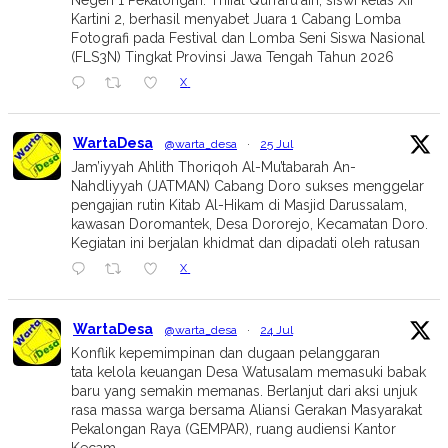
Negeri 1 Pekalongan. Thifal Qurraru'ain, siswi kelas XII
Kartini 2, berhasil menyabet Juara 1 Cabang Lomba
Fotografi pada Festival dan Lomba Seni Siswa Nasional
(FLS3N) Tingkat Provinsi Jawa Tengah Tahun 2026
X
WartaDesa
@warta_desa
·
25 Jul
Jam’iyyah Ahlith Thoriqoh Al-Mu’tabarah An-
Nahdliyyah (JATMAN) Cabang Doro sukses menggelar
pengajian rutin Kitab Al-Hikam di Masjid Darussalam,
kawasan Doromantek, Desa Dororejo, Kecamatan Doro.
Kegiatan ini berjalan khidmat dan dipadati oleh ratusan
X
WartaDesa
@warta_desa
·
24 Jul
Konflik kepemimpinan dan dugaan pelanggaran
tata kelola keuangan Desa Watusalam memasuki babak
baru yang semakin memanas. Berlanjut dari aksi unjuk
rasa massa warga bersama Aliansi Gerakan Masyarakat
Pekalongan Raya (GEMPAR), ruang audiensi Kantor