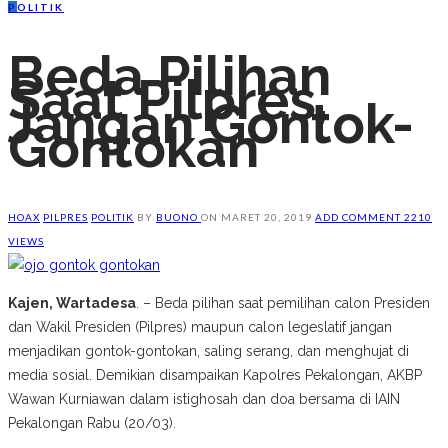
P
OLITIK
Beda Pilihan
Saat Pilpres,
Jangan Gontok-
Gontokan
HOAX
PILPRES
POLITIK
BY
BUONO
ON
MARET 20, 2019
ADD COMMENT
2210
VIEWS
Kajen, Wartadesa
. – Beda pilihan saat pemilihan calon Presiden
dan Wakil Presiden (Pilpres) maupun calon legeslatif jangan
menjadikan gontok-gontokan, saling serang, dan menghujat di
media sosial. Demikian disampaikan Kapolres Pekalongan, AKBP
Wawan Kurniawan dalam istighosah dan doa bersama di IAIN
Pekalongan Rabu (20/03).