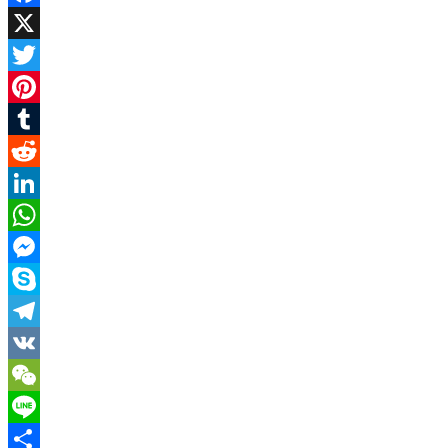
Facebook
X
Twitter
Pinterest
Tumblr
Reddit
LinkedIn
WhatsApp
Messenger
Skype
Telegram
VK
WeChat
Line