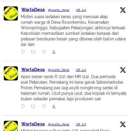
WartaDesa
@warta_desa
·
28 Jul
Misteri suara ledakan keras yang merusak atap
rumah warga di Desa Rowokembu, Kecamatan
Wonopringgo, Kabupaten Pekalongan, akhirnya terkuak.
Kepolisian memastikan sumber ledakan berasal dari
petasan berukuran besar yang dibawa oleh balon udara
liar dan
X
WartaDesa
@warta_desa
·
28 Jul
Apes benar nasib R (22) dan MR (24). Dua pemuda
asal Petarukan, Pemalang ini kena garuk Satresnarkoba
Polres Pemalang pas lagi asyik nongkrong santai di
halaman rumah. Usut punya usut, dua koplak ini ternyata
bukan sekadar pemakai, tapi produsen cair
X
WartaDesa
@warta_desa
·
28 Jul