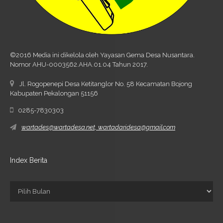
©2016 Media ini dikelola oleh Yayasan Gema Desa Nusantara.
Nomor AHU-0003562.AHA.01.04 Tahun 2017.
Jl. Rogopenepi Desa Ketitanglor No. 58 Kecamatan Bojong
Kabupaten Pekalongan 51156
0285-7830303
wartades@wartadesa.net, wartadaridesa@gmail.com
Index Berita