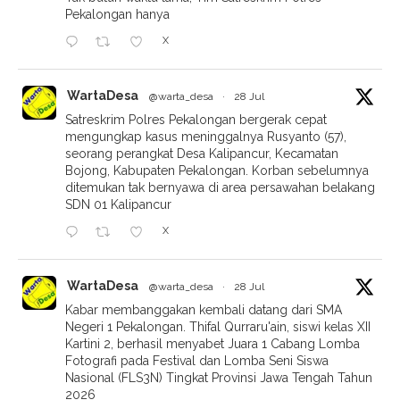
Pekalongan hanya
X
WartaDesa
@warta_desa
·
28 Jul
Satreskrim Polres Pekalongan bergerak cepat
mengungkap kasus meninggalnya Rusyanto (57),
seorang perangkat Desa Kalipancur, Kecamatan
Bojong, Kabupaten Pekalongan. Korban sebelumnya
ditemukan tak bernyawa di area persawahan belakang
SDN 01 Kalipancur
X
WartaDesa
@warta_desa
·
28 Jul
Kabar membanggakan kembali datang dari SMA
Negeri 1 Pekalongan. Thifal Qurraru'ain, siswi kelas XII
Kartini 2, berhasil menyabet Juara 1 Cabang Lomba
Fotografi pada Festival dan Lomba Seni Siswa
Nasional (FLS3N) Tingkat Provinsi Jawa Tengah Tahun
2026