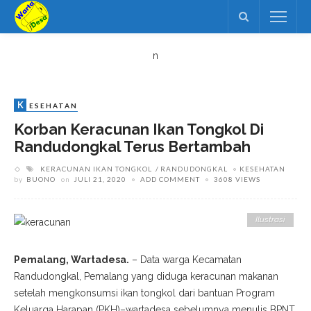
n
K
ESEHATAN
Korban Keracunan Ikan Tongkol Di
Randudongkal Terus Bertambah
KERACUNAN IKAN TONGKOL
RANDUDONGKAL
KESEHATAN
by
BUONO
on
JULI 21, 2020
ADD COMMENT
3608 VIEWS
Ilustrasi
Pemalang, Wartadesa.
– Data warga Kecamatan
Randudongkal, Pemalang yang diduga keracunan makanan
setelah mengkonsumsi ikan tongkol dari bantuan Program
Keluarga Harapan (PKH)–wartadesa sebelumnya menulis BPNT,