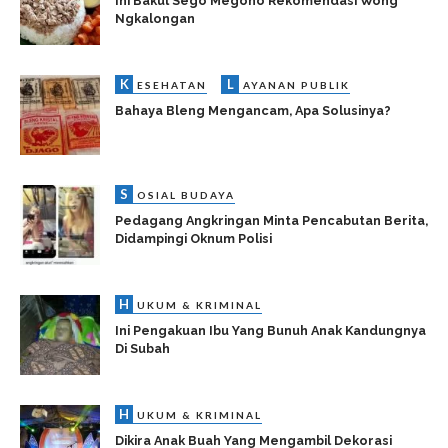
Ini Bakul Sego Megono Rekomendasi Wong
Ngkalongan
K
L
ESEHATAN
AYANAN PUBLIK
Bahaya Bleng Mengancam, Apa Solusinya?
S
OSIAL BUDAYA
Pedagang Angkringan Minta Pencabutan Berita,
Didampingi Oknum Polisi
H
UKUM & KRIMINAL
Ini Pengakuan Ibu Yang Bunuh Anak Kandungnya
Di Subah
H
UKUM & KRIMINAL
Dikira Anak Buah Yang Mengambil Dekorasi