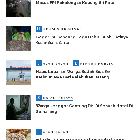
Massa FPI Pekalongan Kepung Sri Ratu
H
UKUM & KRIMINAL
Geger Ibu Kandung Tega Habisi Buah Hatinya
Gara-Gara Cinta
J
L
ALAN-JALAN
AYANAN PUBLIK
Habis Lebaran, Warga Sudah Bisa Ke
Karimunjawa Dari Pelabuhan Batang
S
OSIAL BUDAYA
Warga Jenggot Gantung Diri Di Sebuah Hotel Di
Semarang
J
ALAN-JALAN