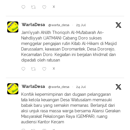
X
WartaDesa
@warta_desa
·
25 Jul
Jam’iyyah Ahlith Thoriqoh Al-Mu’tabarah An-
Nahdliyyah (JATMAN) Cabang Doro sukses
menggelar pengajian rutin Kitab Al-Hikam di Masjid
Darussalam, kawasan Doromantek, Desa Dororejo,
Kecamatan Doro. Kegiatan ini berjalan khidmat dan
dipadati oleh ratusan
X
WartaDesa
@warta_desa
·
24 Jul
Konflik kepemimpinan dan dugaan pelanggaran
tata kelola keuangan Desa Watusalam memasuki
babak baru yang semakin memanas. Berlanjut dari
aksi unjuk rasa massa warga bersama Aliansi Gerakan
Masyarakat Pekalongan Raya (GEMPAR), ruang
audiensi Kantor Kecam