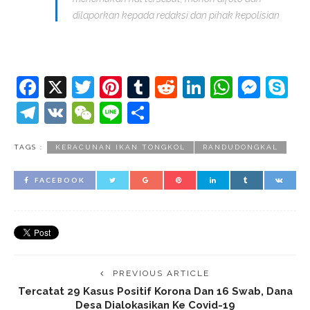
dilaporkan kepada redaksi dan pihak kepolisian
Facebook
X
Twitter
Pinterest
Tumblr
Reddit
LinkedIn
Whats
Mes
S
Telegram
VK
WeChat
Line
Share
TAGS :
KERACUNAN IKAN TONGKOL
RANDUDONGKAL
FACEBOOK
PREVIOUS ARTICLE
Tercatat 29 Kasus Positif Korona Dan 16 Swab, Dana
Desa Dialokasikan Ke Covid-19