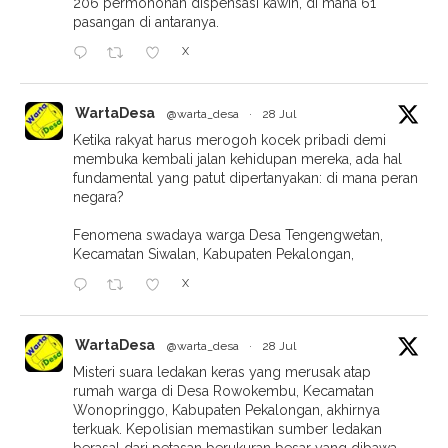
206 permohonan dispensasi kawin, di mana 61
pasangan di antaranya.
X
WartaDesa
@warta_desa
·
28 Jul
Ketika rakyat harus merogoh kocek pribadi demi
membuka kembali jalan kehidupan mereka, ada hal
fundamental yang patut dipertanyakan: di mana peran
negara?
Fenomena swadaya warga Desa Tengengwetan,
Kecamatan Siwalan, Kabupaten Pekalongan,
X
WartaDesa
@warta_desa
·
28 Jul
Misteri suara ledakan keras yang merusak atap
rumah warga di Desa Rowokembu, Kecamatan
Wonopringgo, Kabupaten Pekalongan, akhirnya
terkuak. Kepolisian memastikan sumber ledakan
berasal dari petasan berukuran besar yang dibawa