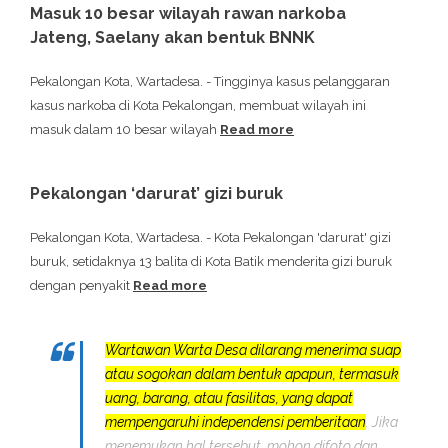
Masuk 10 besar wilayah rawan narkoba
Jateng, Saelany akan bentuk BNNK
Pekalongan Kota, Wartadesa. - Tingginya kasus pelanggaran
kasus narkoba di Kota Pekalongan, membuat wilayah ini
masuk dalam 10 besar wilayah
Read more
Pekalongan ‘darurat’ gizi buruk
Pekalongan Kota, Wartadesa. - Kota Pekalongan 'darurat' gizi
buruk, setidaknya 13 balita di Kota Batik menderita gizi buruk
dengan penyakit
Read more
Wartawan Warta Desa dilarang menerima suap
atau sogokan dalam bentuk apapun, termasuk
uang, barang, atau fasilitas, yang dapat
mempengaruhi independensi pemberitaan
. Jika
menemukan hal tersebut, mohon difoto dan