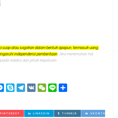
a suap atau sogokan dalam bentuk apapun, termasuk uang,
pengaruhi independensi pemberitaan
. Jika menemukan hal
epada redaksi dan pihak kepolisian
kedIn
hatsApp
Messenger
Skype
Telegram
VK
WeChat
Line
Share
PINTEREST
LINKEDIN
TUMBLR
VKONTAKTE