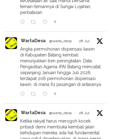
kecelakaan air saat mandi bersama
teman-temannya di Sungai Lojahan,
perbatasan
X
WartaDesa
@warta_desa
·
28 Jul
Angka permohonan dispensasi kawin
di Kabupaten Batang kembali
menunjukkan tren peningkatan. Data
Pengadilan Agama (PA) Batang mencatat,
sepanjang Januari hingga Juli 2026
terdapat 206 permohonan dispensasi
kawin, di mana 61 pasangan di antaranya.
X
WartaDesa
@warta_desa
·
28 Jul
Ketika rakyat harus merogoh kocek
pribadi demi membuka kembali jalan
kehidupan mereka, ada hal fundamental
yang patut dipertanyakan: di mana peran