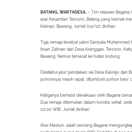
BATANG, WARTADESA.
– Tim relawan Bagana (
asal Kecamtan Tersono, Batang yang berniat me
Kalirejo, Bawang, Jum’at (04/12) dinihari.
Tiga remaja tesebut yakni Daniyala Muhammad 
Ihsan Zahrian dari Desa Kranggan, Tersono. Ket
Bawang. Namun tersesat ke hutan lindung.
Diketahui jalur pendakian via Desa Kalirejo da
pohonnya) masih rapat, ditumbuhi pohon besr da
Ketiganya berhasil dievakuasi oleh Bagana ber
Dua remaja ditemukan dalam kondisi sehat, sed
02.00 WIB, Jum’at dinihari.
Alwi Maskuri, salah seorang Bagana mengungka