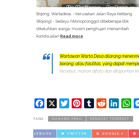
Bojong, Wartadesa. - Kerusakan Jalan Raya Ketitang
(Bojong) - Sedayu (Wonopronggo) dibeberapa titik
dikeluhkan warga, musim penghujan menambah
kondisi jalan
Read more
Wartawan Warta Desa dilarang menerim
barang, atau fasilitas, yang dapat mem
tersebut, mohon difoto dan dilaporkan k
Facebook
X
Twitter
Pinterest
Tumblr
Reddit
Lin
W
TAGS :
GUNUNG PRAU
PENDAKI TERSESAT
FACEBOOK
TWITTER
GOOGLE +