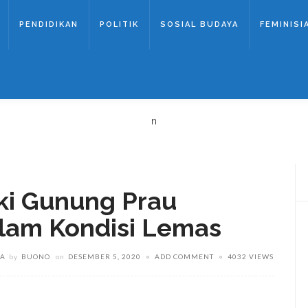
PENDIDIKAN
POLITIK
SOSIAL BUDAYA
FEMINISI
n
ki Gunung Prau
alam Kondisi Lemas
YA
by
BUONO
on
DESEMBER 5, 2020
ADD COMMENT
4032 VIEWS