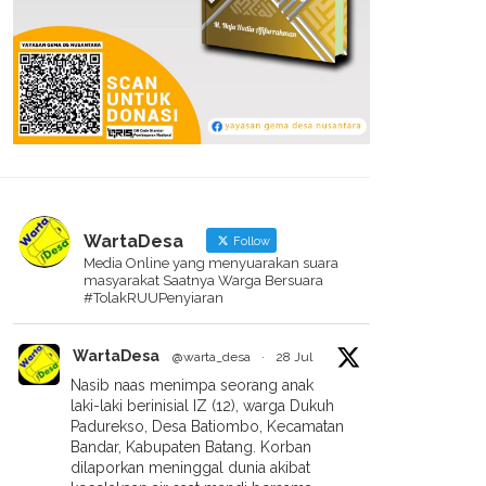
WartaDesa
Follow
Media Online yang menyuarakan suara
masyarakat Saatnya Warga Bersuara
#TolakRUUPenyiaran
WartaDesa
@warta_desa
·
28 Jul
dar Spanduk Warga
Soal LPD DLHK Jateng, Garda
Nasib naas menimpa seorang anak
inggunung Tolak
Prau Minta Pengecekan Ulang
laki-laki berinisial IZ (12), warga Dukuh
loitasi Hutan Gunung Prau
Padurekso, Desa Batiombo, Kecamatan
Bandar, Kabupaten Batang. Korban
dilaporkan meninggal dunia akibat