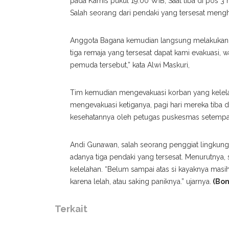
pada Kamis pukul 19.00 WIB, Saat tiba di pos 3
Salah seorang dari pendaki yang tersesat meng
Anggota Bagana kemudian langsung melakukan pe
tiga remaja yang tersesat dapat kami evakuasi,
pemuda tersebut,” kata Alwi Maskuri,
Tim kemudian mengevakuasi korban yang kelela
mengevakuasi ketiganya, pagi hari mereka tiba 
kesehatannya oleh petugas puskesmas setempat
Andi Gunawan, salah seorang penggiat lingkun
adanya tiga pendaki yang tersesat. Menurutnya,
kelelahan. “Belum sampai atas si kayaknya masi
karena lelah, atau saking paniknya.” ujarnya.
(Bon
Terkait