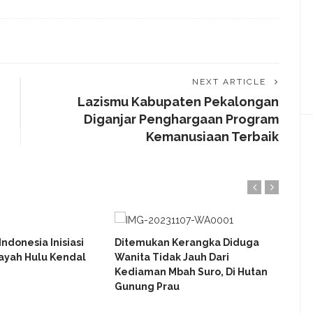
NEXT ARTICLE
Lazismu Kabupaten Pekalongan
Diganjar Penghargaan Program
Kemanusiaan Terbaik
ndonesia Inisiasi
Ditemukan Kerangka Diduga
Bere
layah Hulu Kendal
Wanita Tidak Jauh Dari
Gent
Kediaman Mbah Suro, Di Hutan
Eksp
Gunung Prau