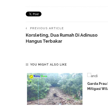
PREVIOUS ARTICLE
Korsleting, Dua Rumah Di Adinuso
Hangus Terbakar
YOU MIGHT ALSO LIKE
 Hutan
Garda Prau I
a
Mitigasi Wi