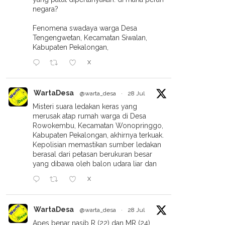
negara?
Fenomena swadaya warga Desa
Tengengwetan, Kecamatan Siwalan,
Kabupaten Pekalongan,
X
WartaDesa
@warta_desa
·
28 Jul
Misteri suara ledakan keras yang
merusak atap rumah warga di Desa
Rowokembu, Kecamatan Wonopringgo,
Kabupaten Pekalongan, akhirnya terkuak.
Kepolisian memastikan sumber ledakan
berasal dari petasan berukuran besar
yang dibawa oleh balon udara liar dan
X
WartaDesa
@warta_desa
·
28 Jul
Apes benar nasib R (22) dan MR (24).