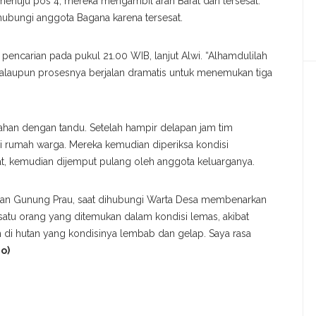
 menuju pos 4, mereka mengambil arah Barat dan tersesat.
hubungi anggota Bagana karena tersesat.
ncarian pada pukul 21.00 WIB, lanjut Alwi. “Alhamdulilah
 walaupun prosesnya berjalan dramatis untuk menemukan tiga
han dengan tandu. Setelah hampir delapan jam tim
di rumah warga. Mereka kemudian diperiksa kondisi
, kemudian dijemput pulang oleh anggota keluarganya.
gan Gunung Prau, saat dihubungi Warta Desa membenarkan
 satu orang yang ditemukan dalam kondisi lemas, akibat
h di hutan yang kondisinya lembab dan gelap. Saya rasa
o)