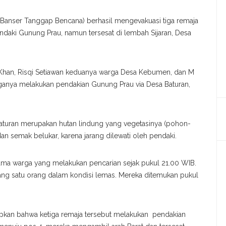
Banser Tanggap Bencana) berhasil mengevakuasi tiga remaja
ndaki Gunung Prau, namun tersesat di lembah Sijaran, Desa
Khan, Risqi Setiawan keduanya warga Desa Kebumen, dan M
iganya melakukan pendakian Gunung Prau via Desa Baturan,
n Baturan merupakan hutan lindung yang vegetasinya (pohon-
n semak belukar, karena jarang dilewati oleh pendaki.
sama warga yang melakukan pencarian sejak pukul 21.00 WIB.
ang satu orang dalam kondisi lemas. Mereka ditemukan pukul
pkan bahwa ketiga remaja tersebut melakukan pendakian