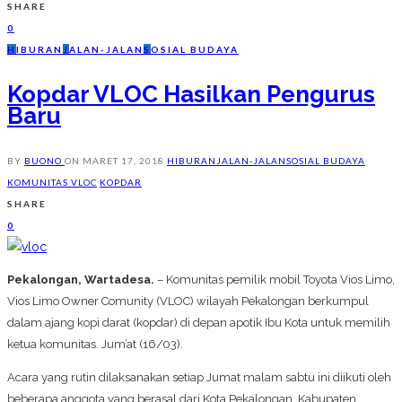
SHARE
0
H
IBURAN
J
ALAN-JALAN
S
OSIAL BUDAYA
Kopdar VLOC Hasilkan Pengurus
Baru
BY
BUONO
ON
MARET 17, 2018
HIBURAN
JALAN-JALAN
SOSIAL BUDAYA
KOMUNITAS VLOC
KOPDAR
SHARE
0
Pekalongan, Wartadesa.
– Komunitas pemilik mobil Toyota Vios Limo,
Vios Limo Owner Comunity (VLOC) wilayah Pekalongan berkumpul
dalam ajang kopi darat (kopdar) di depan apotik Ibu Kota untuk memilih
ketua komunitas. Jum’at (16/03).
Acara yang rutin dilaksanakan setiap Jumat malam sabtu ini diikuti oleh
beberapa anggota yang berasal dari Kota Pekalongan, Kabupaten