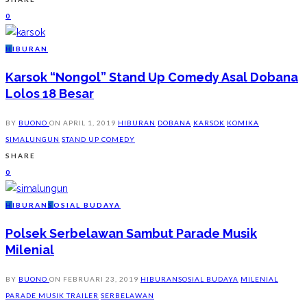
0
H
IBURAN
Karsok “Nongol” Stand Up Comedy Asal Dobana
Lolos 18 Besar
BY
BUONO
ON
APRIL 1, 2019
HIBURAN
DOBANA
KARSOK
KOMIKA
SIMALUNGUN
STAND UP COMEDY
SHARE
0
H
IBURAN
S
OSIAL BUDAYA
Polsek Serbelawan Sambut Parade Musik
Milenial
BY
BUONO
ON
FEBRUARI 23, 2019
HIBURAN
SOSIAL BUDAYA
MILENIAL
PARADE MUSIK TRAILER
SERBELAWAN