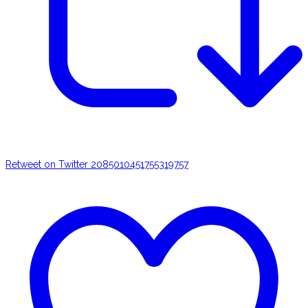
Retweet on Twitter 2085010451755319757