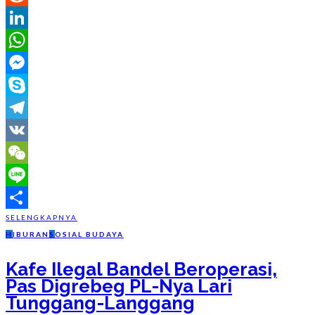
Reddit
LinkedIn
WhatsApp
Messenger
Skype
Telegram
VK
WeChat
Line
SELENGKAPNYA
Share
H
IBURAN
S
OSIAL BUDAYA
Kafe Ilegal Bandel Beroperasi,
Pas Digrebeg PL-Nya Lari
Tunggang-Langgang