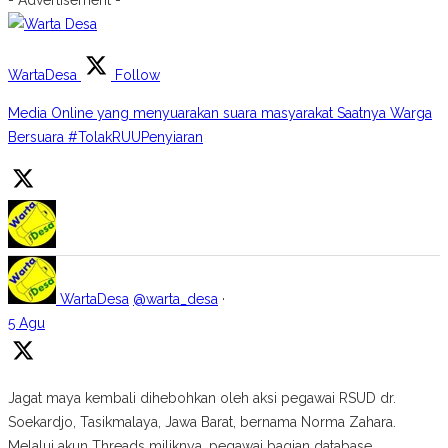
WartaDesa
Follow
Media Online yang menyuarakan suara masyarakat Saatnya Warga
Bersuara #TolakRUUPenyiaran
WartaDesa
@warta_desa
·
5 Agu
Jagat maya kembali dihebohkan oleh aksi pegawai RSUD dr.
Soekardjo, Tasikmalaya, Jawa Barat, bernama Norma Zahara.
Melalui akun Threads miliknya, pegawai bagian database