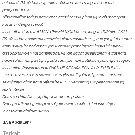
nefrotik di RSUD Kajen yg membutuhkan dana sangat besar utk
pengobatannya.
Alhamdulillah terima kasih atas atensi semua pihak yg telah merespon
kasus ini dengan cepat.
Insha allah dari awal MANAJEMEN RSUD Kajen dengan RUMAH ZAKAT
RSUD sudah berinisiatif menyelesaikan masalah ini, 5 hari yang lalu sudah
kami survey ke kediaman ybs. Masalah pembiayaan kasus ini muncul
disebabkan oleh hal administrasi yg tdk dapat diselesaikan lewat kartu
kajen sehat maupun bpjs pada saat ybs membutuhkan penangan segera.
Insha allah Pasien akan di BACK UP SECARA PENUH OLEH RUMAH
ZAKAT RSUD KAJEN sampai BPJS ybs aktif yaitu tgl 5 Maret 2018 utk
selanjutnya akan kami referal ke RSDK Semarang utk penanganan yg
lebih intensif
Demikian klarifikasi yg dapat kami sampaikan
Semoga tdk mengurangi amal jariah kami civitas blud rsud Kajen.
Wassalamualaikum wr wb
(Eva Abdullah)
Terkait