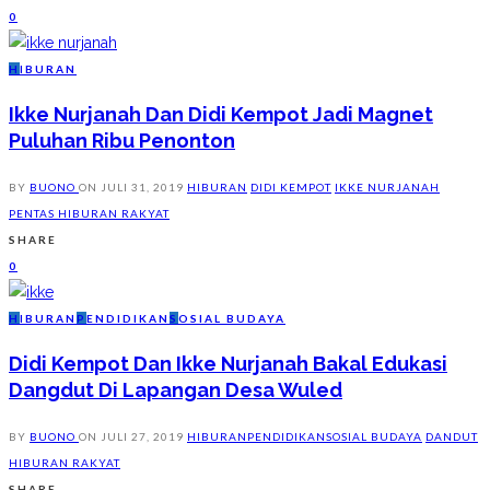
0
H
IBURAN
Ikke Nurjanah Dan Didi Kempot Jadi Magnet
Puluhan Ribu Penonton
BY
BUONO
ON
JULI 31, 2019
HIBURAN
DIDI KEMPOT
IKKE NURJANAH
PENTAS HIBURAN RAKYAT
SHARE
0
H
IBURAN
P
ENDIDIKAN
S
OSIAL BUDAYA
Didi Kempot Dan Ikke Nurjanah Bakal Edukasi
Dangdut Di Lapangan Desa Wuled
BY
BUONO
ON
JULI 27, 2019
HIBURAN
PENDIDIKAN
SOSIAL BUDAYA
DANDUT
HIBURAN RAKYAT
SHARE