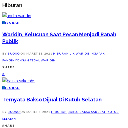
Hiburan
H
IBURAN
Waridin, Kelucuan Saat Pesan Menjadi Ranah
Publik
BY
BUONO
ON
MARET 18, 2021
HIBURAN
LIK WARIDIN
NGAPAK
PANGINYONGAN
TEGAL
WARIDIN
SHARE
0
H
IBURAN
Ternyata Bakso Dijual Di Kutub Selatan
BY
BUONO
ON
MARET 7, 2021
HIBURAN
BAKSO
BAKSO SAKERAH
KUTUB
SELATAN
SHARE