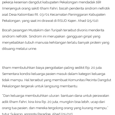
pekerja kesenian dangdut kabupaten Pekalongan mendadak
tilik
(menjenguk orang sakit) Ilham Fahri, bocah penderita sindrom nefrotik
asal Desa Kaliombao Rt. 03/01 Kecamatan Paninggaran Kabupaten
Pekalongan, yang saat ini dirawat di RSUD Kajen. Ahad (25/02).
Bocah pasangan Mustakim dan Turipah tersebut divonis menderita
sindrom nefrotik. Sindrom ini merupakan gangguan ginjal yang
menyebabkan tubuh manusia kehilangan terlalu banyak protein yang
dibuang melalui urine.
Ilham membutuhkan biaya pengobatan paling sedikit Rp. 20 juta.
Sementara kondisi keluarga pasien masuk dalam kategori keluarga
tidak mampu. Hal tersebut yang membuat Komunitas Pecinta Dangdut
Pekalongan tergerak untuk langsung membantu.
“Dan keluarga membutuhkan uluran bantuan dana untuk perawatan
adik Ilham Fahri, kira-kira Rp. 20 juta, mungkin bisa lebih, ucap dari
orang tua pasien, dan mereka tergolong orang yang kurang mampu,”
tutur Sukarso, anggota Paradise, Ahad (25/02).