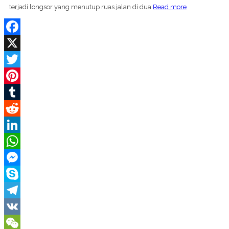
terjadi longsor yang menutup ruas jalan di dua
Read more
Facebook
X
Twitter
Pinterest
Tumblr
Reddit
LinkedIn
WhatsApp
Messenger
Skype
Telegram
VK