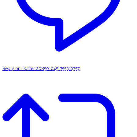
Reply on Twitter 2085010451755319757