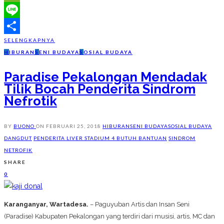
WeChat
Line
SELENGKAPNYA
Share
H
IBURAN
S
ENI BUDAYA
S
OSIAL BUDAYA
Paradise Pekalongan Mendadak
Tilik Bocah Penderita Sindrom
Nefrotik
BY
BUONO
ON
FEBRUARI 25, 2018
HIBURAN
SENI BUDAYA
SOSIAL BUDAYA
DANGDUT
PENDERITA LIVER STADIUM 4 BUTUH BANTUAN
SINDROM
NETROFIK
SHARE
0
Karanganyar, Wartadesa.
– Paguyuban Artis dan Insan Seni
(Paradise) Kabupaten Pekalongan yang terdiri dari musisi, artis, MC dan