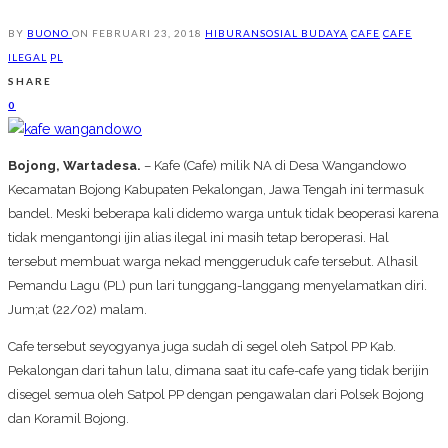
BY
BUONO
ON
FEBRUARI 23, 2018
HIBURAN
SOSIAL BUDAYA
CAFE
CAFE
ILEGAL
PL
SHARE
0
Bojong, Wartadesa.
– Kafe (Cafe) milik NA di Desa Wangandowo
Kecamatan Bojong Kabupaten Pekalongan, Jawa Tengah ini termasuk
bandel. Meski beberapa kali didemo warga untuk tidak beoperasi karena
tidak mengantongi ijin alias ilegal ini masih tetap beroperasi. Hal
tersebut membuat warga nekad menggeruduk cafe tersebut. Alhasil
Pemandu Lagu (PL) pun lari tunggang-langgang menyelamatkan diri.
Jum;at (22/02) malam.
Cafe tersebut seyogyanya juga sudah di segel oleh Satpol PP Kab.
Pekalongan dari tahun lalu, dimana saat itu cafe-cafe yang tidak berijin
disegel semua oleh Satpol PP dengan pengawalan dari Polsek Bojong
dan Koramil Bojong.