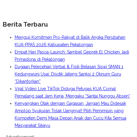
Berita Terbaru
Menguji Komitmen Pro-Rakyat di Balik Angka Perubahan
KUA-PPAS 2026 Kabupaten Pekalongan
Empat Hari Pasca-Launch: Sambel Geprek El Chicken Jadi
Primadona di Pekalongan
Dugaan Pelecehan Verbal & Fisik Belasan Siswi SMAN 1
Kedungwuni Usai: Disdik Jateng Sanksi 2 Oknum Guru
“Dikantorkan”
Viral Video Live TikTok Diduga Petugas KUA Comal
Pemalang saat Jam Kerja, Mengaku “Santai Nunggu Absen”
Kenyangkan Otak dengan Gagasan, Jangan Mau Didesak
Amplop Syukuran Tolak Uangnya!! Pilih Pemimpin yang
Kompeten Demi Masa Depan Anak dan Cucu Kita Semua
Masyarakat Sikayu
- Advertisement -