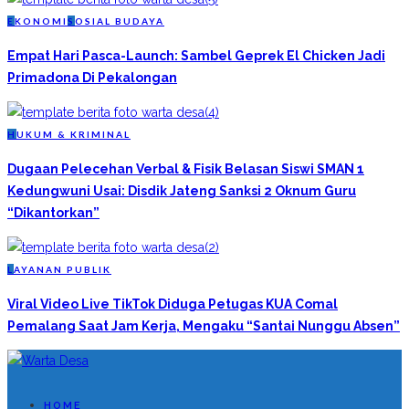
E
KONOMI
S
OSIAL BUDAYA
Empat Hari Pasca-Launch: Sambel Geprek El Chicken Jadi
Primadona Di Pekalongan
H
UKUM & KRIMINAL
Dugaan Pelecehan Verbal & Fisik Belasan Siswi SMAN 1
Kedungwuni Usai: Disdik Jateng Sanksi 2 Oknum Guru
“Dikantorkan”
L
AYANAN PUBLIK
Viral Video Live TikTok Diduga Petugas KUA Comal
Pemalang Saat Jam Kerja, Mengaku “Santai Nunggu Absen”
HOME